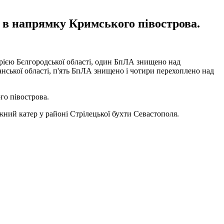
и в напрямку Кримського півострова.
орією Бєлгородської області, один БпЛА знищено над
нської області, п'ять БпЛА знищено і чотири перехоплено над
го півострова.
ний катер у районі Стрілецької бухти Севастополя.