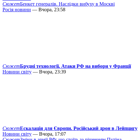
Сюжет
Бенкет генералів. Наслідки вибуху в Москві
Росія новини
— Вчора, 23:58
Сюжет
Брудні технології. Атаки РФ на вибори у Франції
Новини світу
— Вчора, 23:39
Сюжет
Ескалація для Європи. Російський дрон в Лейпцигу
Новини світу
— Вчора, 17:07
Сюжет
Зміни в армії РФ: що стоїть за рішенням Путіна