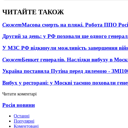
ЧИТАЙТЕ ТАКОЖ
Сюжет
Масова смерть на пляжі. Робота ППО Росі
Другий за день: у РФ поховали ще одного генерал
У МЗС РФ відкинули можливість завершення вій
Сюжет
Бенкет генералів. Наслідки вибуху в Моск
Україна поставила Путіна перед дилемою - ЗМІ
10
Вибух у ресторані: у Москві таємно поховали ген
Читати коментарі
Росія новини
Останні
Популярні
Коментовані