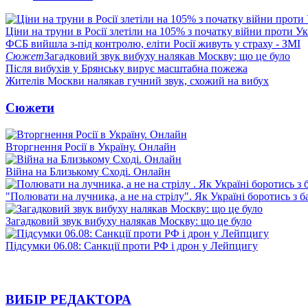
Ціни на труни в Росії злетіли на 105% з початку війни проти У
ФСБ вийшла з-під контролю, еліти Росії живуть у страху - ЗМІ
Сюжет
Загадковий звук вибуху налякав Москву: що це було
Після вибухів у Брянську вирує масштабна пожежа
Жителів Москви налякав гучний звук, схожий на вибух
Сюжети
Вторгнення Росії в Україну. Онлайн
Війна на Близькому Сході. Онлайн
"Полювати на лучника, а не на стрілу". Як Україні боротись з 
Загадковий звук вибуху налякав Москву: що це було
Підсумки 06.08: Санкції проти РФ і дрон у Лейпцигу
ВИБІР РЕДАКТОРА