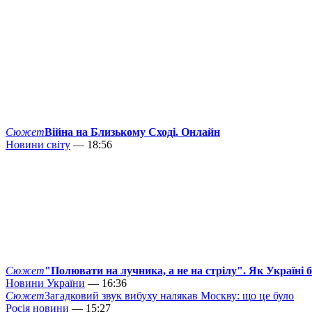
Сюжет
Війна на Близькому Сході. Онлайн
Новини світу
— 18:56
Сюжет
"Полювати на лучника, а не на стрілу". Як Україні 
Новини України
— 16:36
Сюжет
Загадковий звук вибуху налякав Москву: що це було
Росія новини
— 15:27