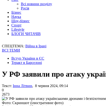
Всі новини розділу
Росія
Бізнес
Наука
Шоу-бізнес
Спорт
Lifestyle
БЛОГИ ЧИТАЧІВ
СПЕЦТЕМА:
Війна в Ірані
ВСІ ТЕМИ
Вступ України в ЄС
Теракт в Барселоні
У РФ заявили про атаку укра
Текст:
Інна Літвин
, 8 червня 2024, 09:14
0
2673
Фото: Скриншот (ілюстративне фото)