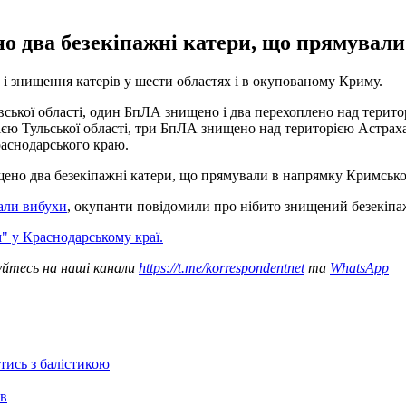
но два безекіпажні катери, що прямувал
і знищення катерів у шести областях і в окупованому Криму.
вської області, один БпЛА знищено і два перехоплено над терит
єю Тульської області, три БпЛА знищено над територією Астраха
аснодарського краю.
щено два безекіпажні катери, що прямували в напрямку Кримсько
али вибухи
, окупанти повідомили про нібито знищений безекіпаж
 у Краснодарському краї.
уйтесь на наші канали
https://t.me/korrespondentnet
та
WhatsApp
отись з балістикою
ів