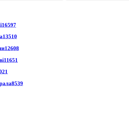
ї
16597
а
13510
ни
12608
ві
11651
021
ерала
8539