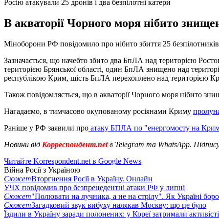
Росію атакували 25 дронів і два безпілотні катери
В акваторії Чорного моря нібито знище
Міноборони РФ повідомило про нібито збиття 25 безпілотників 
Зазначається, що начебто збито два БпЛА над територією Росто
територією Брянської області, один БпЛА знищено над територі
республікою Крим, шість БпЛА перехоплено над територією Кр
Також повідомляється, що в акваторії Чорного моря нібито зни
Нагадаємо, в тимчасово окупованому росіянами Криму
пролун
Раніше у РФ заявили про
атаку БПЛА по "енергомосту на Крим"
Новини від
Корреспондент.net
в Telegram та WhatsApp. Підпис
Читайте Korrespondent.net в Google News
Війна Росії з Україною
Сюжет
Вторгнення Росії в Україну. Онлайн
УЧХ повідомив про безпрецедентні атаки РФ у липні
Сюжет
"Полювати на лучника, а не на стрілу". Як Україні бор
Сюжет
Загадковий звук вибуху налякав Москву: що це було
Їздили в Україну заради полонених: у Кореї затримали активіст