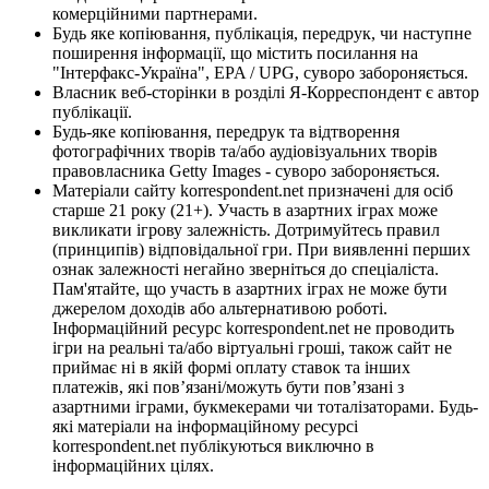
комерційними партнерами.
Будь яке копіювання, публікація, передрук, чи наступне
поширення інформації, що містить посилання на
"Інтерфакс-Україна", EPA / UPG, суворо забороняється.
Власник веб-сторінки в розділі Я-Корреспондент є автор
публікації.
Будь-яке копіювання, передрук та відтворення
фотографічних творів та/або аудіовізуальних творів
правовласника Getty Images - суворо забороняється.
Матеріали сайту korrespondent.net призначені для осіб
старше 21 року (21+). Участь в азартних іграх може
викликати ігрову залежність. Дотримуйтесь правил
(принципів) відповідальної гри. При виявленні перших
ознак залежності негайно зверніться до спеціаліста.
Пам'ятайте, що участь в азартних іграх не може бути
джерелом доходів або альтернативою роботі.
Інформаційний ресурс korrespondent.net не проводить
ігри на реальні та/або віртуальні гроші, також сайт не
приймає ні в якій формі оплату ставок та інших
платежів, які пов’язані/можуть бути пов’язані з
азартними іграми, букмекерами чи тоталізаторами. Будь-
які матеріали на інформаційному ресурсі
korrespondent.net публікуються виключно в
інформаційних цілях.