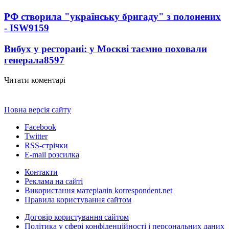
РФ створила "українську бригаду" з полонених
- ISW
9159
Вибух у ресторані: у Москві таємно поховали
генерала
8597
Читати коментарі
Повна версія сайту
Facebook
Twitter
RSS-стрічки
E-mail розсилка
Контакти
Реклама на сайті
Використання матеріалів korrespondent.net
Правила користування сайтом
Договір користування сайтом
Політика у сфері конфіденційності і персональних даних