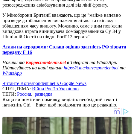
розосередження авіабазування далі від лінії фронту.
У Міноборони Британії вважають, що це "майже напевно
призведе до збільшення виснаження літака та екіпажу зі
збільшенням часу вильоту. Можливо, саме з цим пов'язана
випадкова втрата винищувача-бомбардувальника Су-34 у
Північній Осетії на півдні Росії 12 червня".
Атаки на аеродроми: Євлаш оцінив здатність РФ зірвати
передачу F-16
Новини від
Корреспондент.net
в Telegram та WhatsApp.
Підписуйтесь на наші канали
https://t.me/korrespondentnet
та
WhatsApp
Читайте Korrespondent.net в Google News
СПЕЦТЕМА:
Війна Росії з Україною
ТЕГИ:
Россия
,
разведка
Якщо ви помітили помилку, виділіть необхідний текст і
натисніть Ctrl + Enter, щоб повідомити про це редакцію.