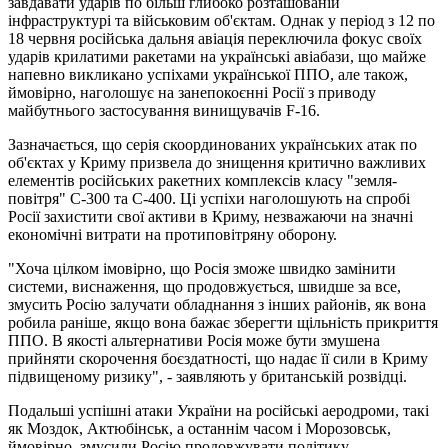
завдавати ударів по більш глибоко розташованій
інфраструктурі та військовим об'єктам. Однак у період з 12 по
18 червня російська дальня авіація переключила фокус своїх
ударів крилатими ракетами на українські авіабази, що майже
напевно викликано успіхами української ППО, але також,
ймовірно, наголошує на занепокоєнні Росії з приводу
майбутнього застосування винищувачів F-16.
Зазначається, що серія скоординованих українських атак по
об'єктах у Криму призвела до знищення критично важливих
елементів російських ракетних комплексів класу "земля-
повітря" С-300 та С-400. Ці успіхи наголошують на спробі
Росії захистити свої активи в Криму, незважаючи на значні
економічні витрати на протиповітряну оборону.
"Хоча цілком імовірно, що Росія зможе швидко замінити
системи, виснаження, що продовжується, швидше за все,
змусить Росію залучати обладнання з інших районів, як вона
робила раніше, якщо вона бажає зберегти щільність прикриття
ППО. В якості альтернативи Росія може бути змушена
прийняти скорочення боєздатності, що надає її сили в Криму
підвищеному ризику", - заявляють у британській розвідці.
Подальші успішні атаки України на російські аеродроми, такі
як Моздок, Актюбінськ, а останнім часом і Морозовськ,
ймовірно, змусили Росію продовжувати політику