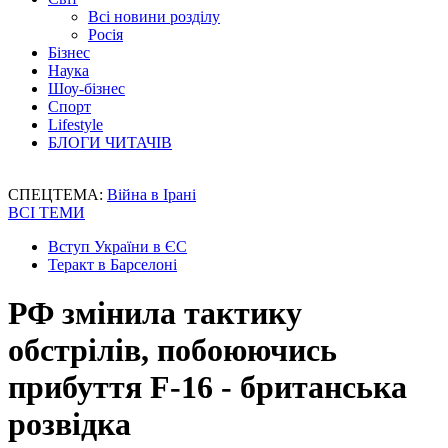
Всі новини розділу
Росія
Бізнес
Наука
Шоу-бізнес
Спорт
Lifestyle
БЛОГИ ЧИТАЧІВ
СПЕЦТЕМА:
Війна в Ірані
ВСІ ТЕМИ
Вступ України в ЄС
Теракт в Барселоні
РФ змінила тактику
обстрілів, побоюючись
прибуття F-16 - британська
розвідка