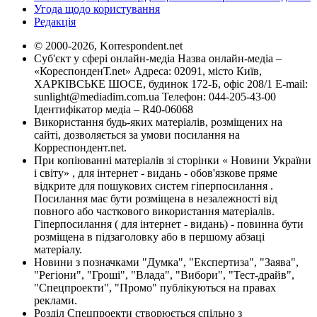
Угода щодо користування
Редакція
© 2000-2026, Korrespondent.net
Суб'єкт у сфері онлайн-медіа Назва онлайн-медіа –
«КореспонденТ.net» Адреса: 02091, місто Київ,
ХАРКІВСЬКЕ ШОСЕ, будинок 172-Б, офіс 208/1 E-mail:
sunlight@mediadim.com.ua
Телефон: 044-205-43-00
Ідентифікатор медіа – R40-06068
Використання будь-яких матеріалів, розміщених на
сайті, дозволяється за умови посилання на
Корреспондент.net.
При копіюванні матеріалів зі сторінки « Новини України
і світу» , для інтернет - видань - обов'язкове пряме
відкрите для пошукових систем гіперпосилання .
Посилання має бути розміщена в незалежності від
повного або часткового використання матеріалів.
Гіперпосилання ( для інтернет - видань) - повинна бути
розміщена в підзаголовку або в першому абзаці
матеріалу.
Новини з позначками "Думка", "Експертиза", "Заява",
"Регіони", "Гроші", "Влада", "Вибори", "Тест-драйв",
"Спецпроекти", "Промо" публікуються на правах
реклами.
Розділ Спецпроекти створюється спільно з