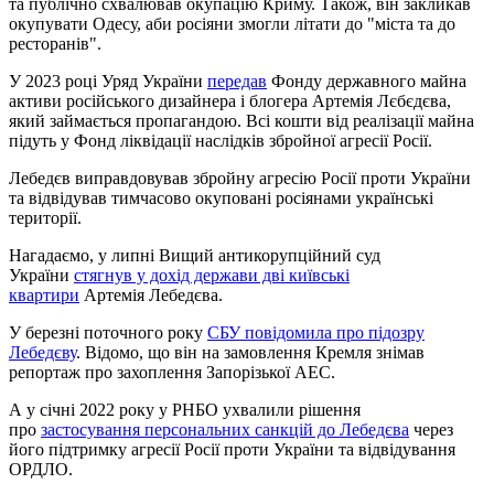
та публічно схвалював окупацію Криму. Також, він закликав
окупувати Одесу, аби росіяни змогли літати до "міста та до
ресторанів".
У 2023 році Уряд України
передав
Фонду державного майна
активи російського дизайнера і блогера Артемія Лєбєдєва,
який займається пропагандою. Всі кошти від реалізації майна
підуть у Фонд ліквідації наслідків збройної агресії Росії.
Лебедєв виправдовував збройну агресію Росії проти України
та відвідував тимчасово окуповані росіянами українські
території.
Нагадаємо, у липні Вищий антикорупційний суд
України
стягнув у дохід держави дві київські
квартири
Артемія Лебедєва.
У березні поточного року
СБУ повідомила про підозру
Лебедєву
. Відомо, що він на замовлення Кремля знімав
репортаж про захоплення Запорізької АЕС.
А у січні 2022 року у РНБО ухвалили рішення
про
застосування персональних санкцій до Лебедєва
через
його підтримку агресії Росії проти України та відвідування
ОРДЛО.