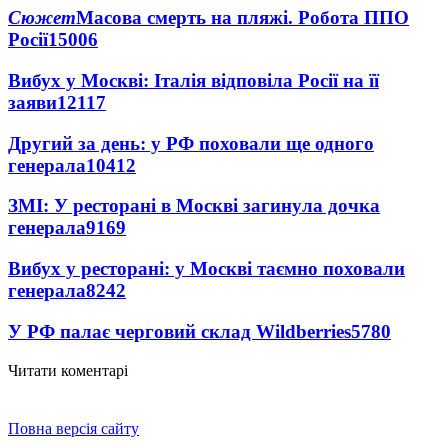
Сюжет
Масова смерть на пляжі. Робота ППО
Росії
15006
Вибух у Москві: Італія відповіла Росії на її
заяви
12117
Другий за день: у РФ поховали ще одного
генерала
10412
ЗМІ: У ресторані в Москві загинула дочка
генерала
9169
Вибух у ресторані: у Москві таємно поховали
генерала
8242
У РФ палає черговий склад Wildberries
5780
Читати коментарі
Повна версія сайту