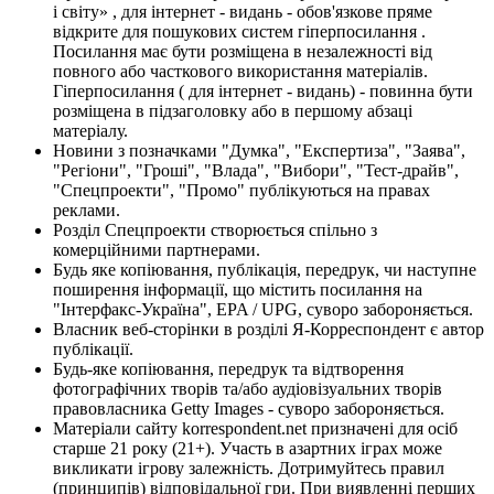
і світу» , для інтернет - видань - обов'язкове пряме
відкрите для пошукових систем гіперпосилання .
Посилання має бути розміщена в незалежності від
повного або часткового використання матеріалів.
Гіперпосилання ( для інтернет - видань) - повинна бути
розміщена в підзаголовку або в першому абзаці
матеріалу.
Новини з позначками "Думка", "Експертиза", "Заява",
"Регіони", "Гроші", "Влада", "Вибори", "Тест-драйв",
"Спецпроекти", "Промо" публікуються на правах
реклами.
Розділ Спецпроекти створюється спільно з
комерційними партнерами.
Будь яке копіювання, публікація, передрук, чи наступне
поширення інформації, що містить посилання на
"Інтерфакс-Україна", EPA / UPG, суворо забороняється.
Власник веб-сторінки в розділі Я-Корреспондент є автор
публікації.
Будь-яке копіювання, передрук та відтворення
фотографічних творів та/або аудіовізуальних творів
правовласника Getty Images - суворо забороняється.
Матеріали сайту korrespondent.net призначені для осіб
старше 21 року (21+). Участь в азартних іграх може
викликати ігрову залежність. Дотримуйтесь правил
(принципів) відповідальної гри. При виявленні перших