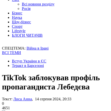
Всі новини розділу
Росія
Бізнес
Наука
Шоу-бізнес
Спорт
Lifestyle
БЛОГИ ЧИТАЧІВ
СПЕЦТЕМА:
Війна в Ірані
ВСІ ТЕМИ
Вступ України в ЄС
Теракт в Барселоні
TikTok заблокував профіль
пропагандиста Лебедєва
Текст:
Лиса Анна
, 14 серпня 2024, 20:33
0
4651