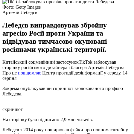
Фото: Getty Images
Артемій Лебедєв
Лебедєв виправдовував збройну
агресію Росії проти України та
відвідував тимчасово окуповані
росіянами українські території.
Китайський соцмедійний застосунокTikTok заблокував
сторінку російського дизайнера і блогера Артемія Лебедєва.
Про це
повідомляє
Центр протидії дезінформації у середу, 14
серпня.
Зокрема опублікувавши скриншот заблокованого профілю
Лебедєва.
скриншот
На сторінку було підписано 2,9 млн читачів.
Лебедєв з 2014 року поширював фейки про повномасштабну