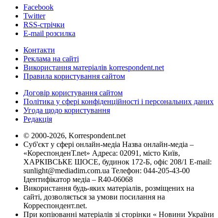
Facebook
Twitter
RSS-стрічки
E-mail розсилка
Контакти
Реклама на сайті
Використання матеріалів korrespondent.net
Правила користування сайтом
Договір користування сайтом
Політика у сфері конфіденційності і персональних даних
Угода щодо користування
Редакція
© 2000-2026, Korrespondent.net
Суб'єкт у сфері онлайн-медіа Назва онлайн-медіа –
«КореспонденТ.net» Адреса: 02091, місто Київ,
ХАРКІВСЬКЕ ШОСЕ, будинок 172-Б, офіс 208/1 E-mail:
sunlight@mediadim.com.ua
Телефон: 044-205-43-00
Ідентифікатор медіа – R40-06068
Використання будь-яких матеріалів, розміщених на
сайті, дозволяється за умови посилання на
Корреспондент.net.
При копіюванні матеріалів зі сторінки « Новини України