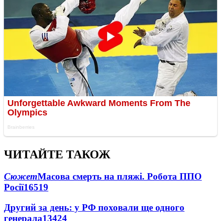
ЧИТАЙТЕ ТАКОЖ
Сюжет
Масова смерть на пляжі. Робота ППО
Росії
16519
Другий за день: у РФ поховали ще одного
генерала
13424