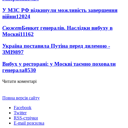
У МЗС РФ відкинули можливість завершення
війни
12024
Сюжет
Бенкет генералів. Наслідки вибуху в
Москві
11162
Україна поставила Путіна перед дилемою -
ЗМІ
9897
Вибух у ресторані: у Москві таємно поховали
генерала
8530
Читати коментарі
Повна версія сайту
Facebook
Twitter
RSS-стрічки
E-mail розсилка