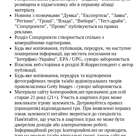
розміщена в підзаголовку або в першому абзаці
матеріалу.
Новини з позначками "Думка", "Експертиза", "Заява",
"Регіони", "Гроші", "Влада", "Вибори", "Тест-драйв",
"Спецпроекти", "Промо" публікуються на правах
реклами.
Розділ Спецпроекти створюється спільно з
комерційними партнерами.
Будь яке копіювання, публікація, передрук, чи наступне
поширення інформації, що містить посилання на
"Інтерфакс-Україна", EPA / UPG, суворо забороняється.
Власник веб-сторінки в розділі Я-Корреспондент є автор
публікації.
Будь-яке копіювання, передрук та відтворення
фотографічних творів та/або аудіовізуальних творів
правовласника Getty Images - суворо забороняється.
Матеріали сайту korrespondent.net призначені для осіб
старше 21 року (21+). Участь в азартних іграх може
викликати ігрову залежність. Дотримуйтесь правил
(принципів) відповідальної гри. При виявленні перших
ознак залежності негайно зверніться до спеціаліста.
Пам'ятайте, що участь в азартних іграх не може бути
джерелом доходів або альтернативою роботі.
Інформаційний ресурс korrespondent.net не проводить
ігри на реальні та/або віртуальні гроші, також сайт не