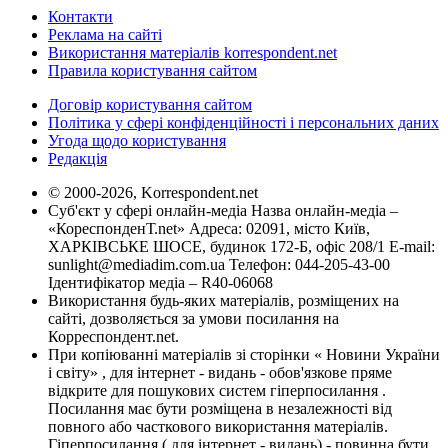
Контакти
Реклама на сайті
Використання матеріалів korrespondent.net
Правила користування сайтом
Договір користування сайтом
Політика у сфері конфіденційності і персональних даних
Угода щодо користування
Редакція
© 2000-2026, Korrespondent.net
Суб'єкт у сфері онлайн-медіа Назва онлайн-медіа –
«КореспонденТ.net» Адреса: 02091, місто Київ,
ХАРКІВСЬКЕ ШОСЕ, будинок 172-Б, офіс 208/1 E-mail:
sunlight@mediadim.com.ua
Телефон: 044-205-43-00
Ідентифікатор медіа – R40-06068
Використання будь-яких матеріалів, розміщених на
сайті, дозволяється за умови посилання на
Корреспондент.net.
При копіюванні матеріалів зі сторінки « Новини України
і світу» , для інтернет - видань - обов'язкове пряме
відкрите для пошукових систем гіперпосилання .
Посилання має бути розміщена в незалежності від
повного або часткового використання матеріалів.
Гіперпосилання ( для інтернет - видань) - повинна бути