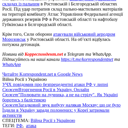
складах із пальним
в Ростовській і Бєлгородській областях
Росії. Під удар потрапив склад пально-мастильних матеріалів
на території комбінату Атлас Управління Федеральної агенції
державних резервів РФ в Ростовській області та нафтобазу
Губкінська в Бєлгородській області.
Крім того, Сили оборони
атакували військовий аеродром
Морозовськ
у Ростовській області. На об’єкті відбулась
потужна детонація.
Новини від
Корреспондент.net
в Telegram та WhatsApp.
Підписуйтесь на наші канали
https://t.me/korrespondentnet
та
WhatsApp
Читайте Korrespondent.net в Google News
Війна Росії з Україною
УЧХ повідомив про безпрецедентні атаки РФ у липні
Сюжет
Вторгнення Росії в Україну. Онлайн
Сюжет
"Полювати на лучника, а не на стрілу". Як Україні
боротись з балістикою
Сюжет
Загадковий звук вибуху налякав Москву: що це було
Їздили в Україну заради полонених: у Кореї затримали
активістів
СПЕЦТЕМА:
Війна Росії з Україною
ТЕГИ:
РФ
,
атака