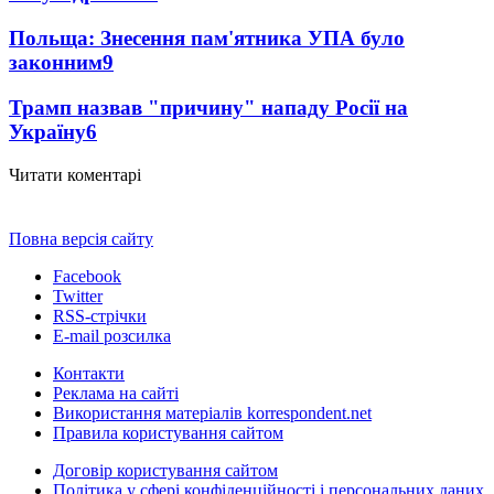
Польща: Знесення пам'ятника УПА було
законним
9
Трамп назвав "причину" нападу Росії на
Україну
6
Читати коментарі
Повна версія сайту
Facebook
Twitter
RSS-стрічки
E-mail розсилка
Контакти
Реклама на сайті
Використання матеріалів korrespondent.net
Правила користування сайтом
Договір користування сайтом
Політика у сфері конфіденційності і персональних даних