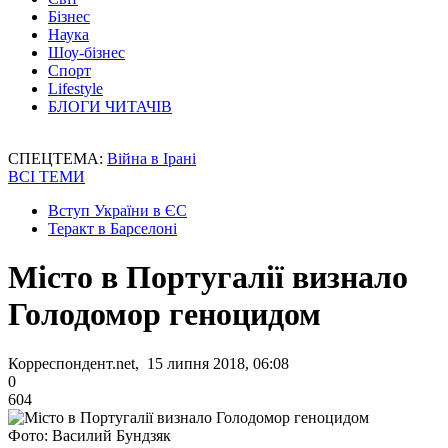
Бізнес
Наука
Шоу-бізнес
Спорт
Lifestyle
БЛОГИ ЧИТАЧІВ
СПЕЦТЕМА:
Війна в Ірані
ВСІ ТЕМИ
Вступ України в ЄС
Теракт в Барселоні
Місто в Португалії визнало
Голодомор геноцидом
Корреспондент.net, 15 липня 2018, 06:08
0
604
Фото: Василий Бундзяк