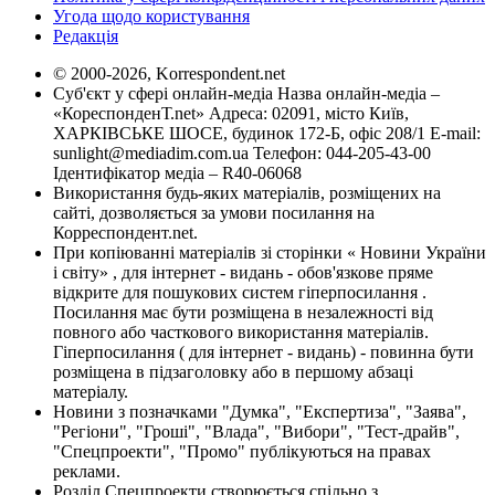
Угода щодо користування
Редакція
© 2000-2026, Korrespondent.net
Суб'єкт у сфері онлайн-медіа Назва онлайн-медіа –
«КореспонденТ.net» Адреса: 02091, місто Київ,
ХАРКІВСЬКЕ ШОСЕ, будинок 172-Б, офіс 208/1 E-mail:
sunlight@mediadim.com.ua
Телефон: 044-205-43-00
Ідентифікатор медіа – R40-06068
Використання будь-яких матеріалів, розміщених на
сайті, дозволяється за умови посилання на
Корреспондент.net.
При копіюванні матеріалів зі сторінки « Новини України
і світу» , для інтернет - видань - обов'язкове пряме
відкрите для пошукових систем гіперпосилання .
Посилання має бути розміщена в незалежності від
повного або часткового використання матеріалів.
Гіперпосилання ( для інтернет - видань) - повинна бути
розміщена в підзаголовку або в першому абзаці
матеріалу.
Новини з позначками "Думка", "Експертиза", "Заява",
"Регіони", "Гроші", "Влада", "Вибори", "Тест-драйв",
"Спецпроекти", "Промо" публікуються на правах
реклами.
Розділ Спецпроекти створюється спільно з