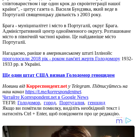
співтовариством і ще один крок до євроінтеграції нашої
країни", - цитує газета о. Василя Бундзяка, який веде в
Португалії священицьку діяльність з 2003 року.
Брага - муніципалітет і місто в Португалії, округ Брага.
Адміністративний центр однойменного округу. Розташоване
місто в північній частині країни. Це найдавніше місто
Португалії.
Нагадаємо, раніше в американському штаті Іллінойс
проголосили 2018 рік - роком пам'яті жертв Голодомору
1932-
1933 рр. в Україні.
Ще один штат США визнав Голодомор геноцидом
Новини від
Корреспондент.net
у Telegram. Підписуйтесь на
наш канал
https://t.me/korrespondentnet
.
Читайте Korrespondent.net в Google News
ТЕГИ:
Голодомор
,
город
,
Португалия
,
геноцид
Якщо ви помітили помилку, виділіть необхідний текст і
натисніть Ctrl + Enter, щоб повідомити про це редакцію.