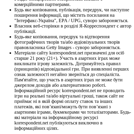
комерційними партнерами.
Будь яке копіювання, публікація, передрук, чи наступне
поширення інформації, що містить посилання на
"Інтерфакс-Україна", EPA / UPG, суворо забороняється.
Власник веб-сторінки в розділі Я-Корреспондент є автор
публікації.
Будь-яке копіювання, передрук та відтворення
фотографічних творів та/або аудіовізуальних творів
правовласника Getty Images - суворо забороняється.
Матеріали сайту korrespondent.net призначені для осіб
старше 21 року (21+). Участь в азартних іграх може
викликати ігрову залежність. Дотримуйтесь правил
(принципів) відповідальної гри. При виявленні перших
ознак залежності негайно зверніться до спеціаліста.
Пам'ятайте, що участь в азартних іграх не може бути
джерелом доходів або альтернативою роботі.
Інформаційний ресурс korrespondent.net не проводить
ігри на реальні та/або віртуальні гроші, також сайт не
приймає ні в якій формі оплату ставок та інших
платежів, які пов’язані/можуть бути пов’язані з
азартними іграми, букмекерами чи тоталізаторами. Будь-
які матеріали на інформаційному ресурсі
korrespondent.net публікуються виключно в
інформаційних цілях.