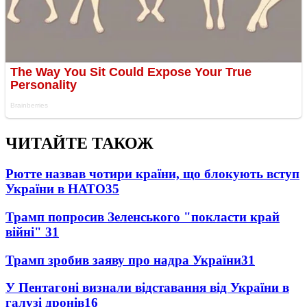
ЧИТАЙТЕ ТАКОЖ
Рютте назвав чотири країни, що блокують вступ
України в НАТО
35
Трамп попросив Зеленського "покласти край
війні"
31
Трамп зробив заяву про надра України
31
У Пентагоні визнали відставання від України в
галузі дронів
16