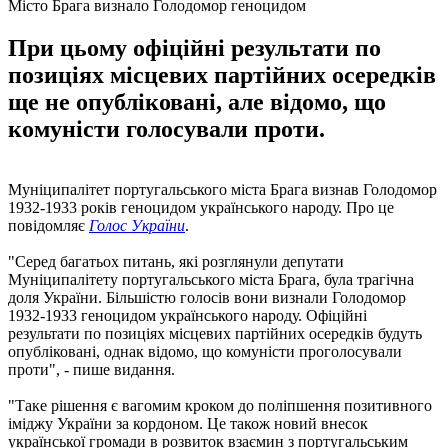
Місто Брага визнало Голодомор геноцидом
При цьому офіційні результати по
позиціях місцевих партійних осередків
ще не опубліковані, але відомо, що
комуністи голосували проти.
Муніципалітет португальського міста Брага визнав Голодомор
1932-1933 років геноцидом українського народу. Про це
повідомляє
Голос України
.
"Серед багатьох питань, які розглянули депутати
Муніципалітету португальського міста Брага, була трагічна
доля України. Більшістю голосів вони визнали Голодомор
1932-1933 геноцидом українського народу. Офіційні
результати по позиціях місцевих партійних осередків будуть
опубліковані, однак відомо, що комуністи проголосували
проти", - пише видання.
"Таке рішення є вагомим кроком до поліпшення позитивного
іміджу України за кордоном. Це також новий внесок
української громади в розвиток взаємин з португальським