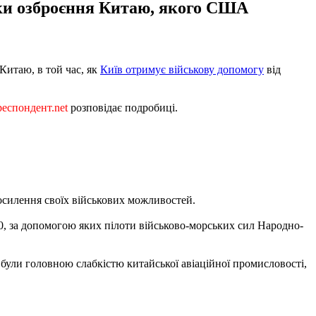
вки озброєння Китаю, якого США
итаю, в той час, як
Київ отримує військову допомогу
від
еспондент.net
розповідає подробиці.
посилення своїх військових можливостей.
10, за допомогою яких пілоти військово-морських сил Народно-
 були головною слабкістю китайської авіаційної промисловості,