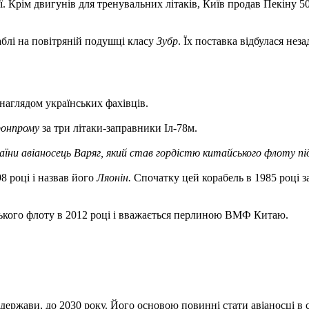
 Крім двигунів для тренувальних літаків, Київ продав Пекіну 50 
блі на повітряній подушці класу
Зубр
. Їх поставка відбулася нез
 наглядом українських фахівців.
онпрому
за три літаки-заправники Іл-78м.
їни авіаносець Варяг, який став гордістю китайського флоту під
8 році і назвав його
Ляонін.
Спочатку цей корабель в 1985 році 
ького флоту в 2012 році і вважається перлиною ВМФ Китаю.
держави, до 2030 року. Його основою повинні стати авіаносці в с