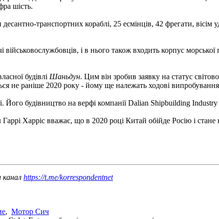
фра шість.
десантно-транспортних кораблі, 25 есмінців, 42 фрегати, вісім 
і військовослужбовців, і в нього також входить корпус морської 
ласної будівлі
Шаньдун
. Цим він зробив заявку на статус світо
ься не раніше 2020 року - йому ще належать ходові випробування
 Його будівництво на верфі компанії Dalian Shipbuilding Indust
рі Харріс вважає, що в 2020 році Китай обійде Росію і стане 
ш канал
https://t.me/korrespondentnet
ие
,
Мотор Сич