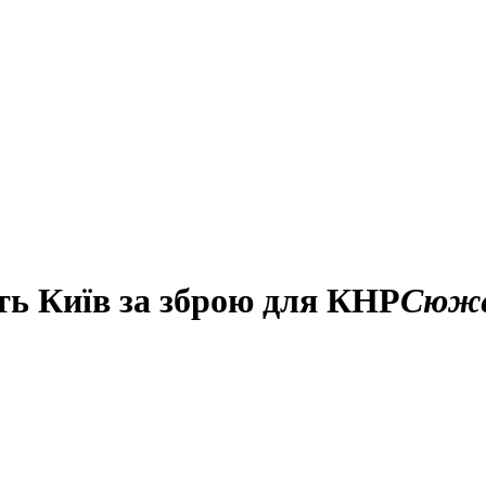
ь Київ за зброю для КНР
Сюж