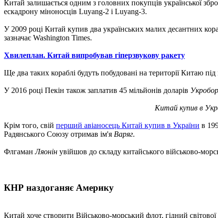
Китай залишається одним з головних покупців української зброї.
ескадрону міноносців Luyang-2 і Luyang-3.
У 2009 році Китай купив два українських малих десантних кора
зазначає Washington Times.
Хвилеплан. Китай випробував гіперзвукову ракету
Ще два таких кораблі будуть побудовані на території Китаю під
У 2016 році Пекін також заплатив 45 мільйонів доларів
Укробор
Китай купив в Укра
Крім того, свій
перший авіаносець Китай купив в України
в 199
Радянського Союзу отримав ім'я
Варяг
.
Флгаман
Ляонін
увійшов до складу китайського військово-морс
КНР наздоганяє Америку
Китай хоче створити Військово-морський флот, гідний світової 