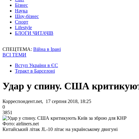
Бізнес
Наука
Шоу-бізнес
Спорт
Lifestyle
БЛОГИ ЧИТАЧІВ
СПЕЦТЕМА:
Війна в Ірані
ВСІ ТЕМИ
Вступ України в ЄС
Теракт в Барселоні
Удар у спину. США критикуют
Корреспондент.net, 17 серпня 2018, 18:25
0
3851
Фото: airliners.net
Китайський літак JL-10 літає на українському двигуні