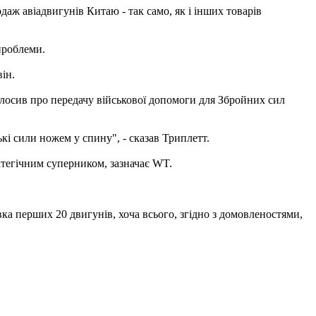
ж авіадвигунів Китаю - так само, як і інших товарів
проблеми.
ін.
олосив про передачу військової допомоги для Збройних сил
кі сили ножем у спину", - сказав Триплетт.
тегічним суперником, зазначає WT.
вка перших 20 двигунів, хоча всього, згідно з домовленостями,