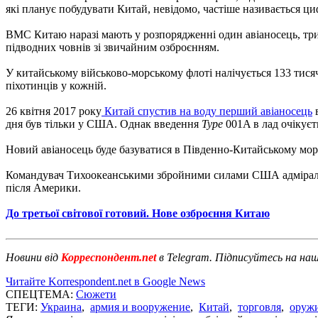
які планує побудувати Китай, невідомо, частіше називається ци
ВМС Китаю наразі мають у розпорядженні один авіаносець, три 
підводних човнів зі звичайним озброєнням.
У китайському військово-морському флоті налічується 133 тисяч
піхотинців у кожній.
26 квітня 2017 року
Китай спустив на воду перший авіаносець
в
дня був тільки у США. Однак введення
Type
001A в лад очікуєт
Новий авіаносець буде базуватися в Південно-Китайському морі.
Командувач Тихоокеанськими збройними силами США адмірал Гар
після Америки.
До третьої світової готовий. Нове озброєння Китаю
Новини від
Корреспондент.net
в Telegram. Підписуйтесь на на
Читайте Korrespondent.net в Google News
СПЕЦТЕМА:
Сюжети
ТЕГИ:
Украина
,
армия и вооружение
,
Китай
,
торговля
,
оруж