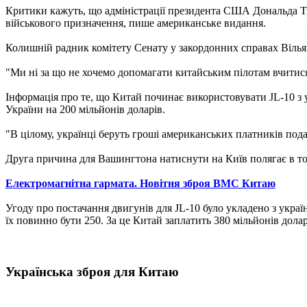
Критики кажуть, що адміністрації президента США Дональда Тра
військового призначення, пише американське видання.
Колишній радник комітету Сенату у закордонних справах Віль
"Ми ні за що не хочемо допомагати китайським пілотам вчитися
Інформація про те, що Китай починає використовувати JL-10 з 
України на 200 мільйонів доларів.
"В цілому, українці беруть гроші американських платників пода
Друга причина для Вашингтона натиснути на Київ полягає в то
Електромагнітна гармата. Новітня зброя ВМС Китаю
Угоду про постачання двигунів для JL-10 було укладено з укр
їх повинно бути 250. За це Китай заплатить 380 мільйонів долар
Українська зброя для Китаю