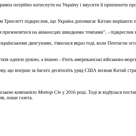
мпа потрібно натиснути на Україну і змусити її припинити прода
ям Триплетт підкреслив, що Україна допомагає Китаю вирішити 
 приземлятися на авіаносцях швидкими темпами", - підкреслив в
українськими двигунами, з'явилася якраз тоді, коли Пентагон ог
тків однією рукою, а іншою - б'ють американські військово-морсь
му, що вперше за багато десятиліть уряд США визнав Китай стра
аїнською компанією
Мотор Січ
у 2016 році. Тоді ж відбулася поста
ів, пише газета.