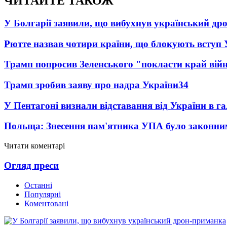
ЧИТАЙТЕ ТАКОЖ
У Болгарії заявили, що вибухнув український д
Рютте назвав чотири країни, що блокують вступ
Трамп попросив Зеленського "покласти край вій
Трамп зробив заяву про надра України
34
У Пентагоні визнали відставання від України в га
Польща: Знесення пам'ятника УПА було законни
Читати коментарі
Огляд преси
Останні
Популярні
Коментовані