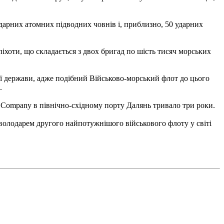
ударних атомних підводних човнів і, приблизно, 50 ударних
піхоти, що складається з двох бригад по шість тисяч морських
вої держави, адже подібний Військово-морський флот до цього
.
ry Company в північно-східному порту Далянь тривало три роки.
володарем другого найпотужнішого військового флоту у світі