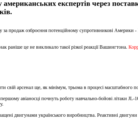
ку американських експертів через поста
ків.
 за продаж озброєння потенційному супротивникові Америки - К
нак раніше це не викликало такої різкої реакції Вашингтона.
Корр
ти свій арсенал ще, як мінімум, трьома в процесі масштабного 
 першому авіаносці почнуть роботу навчально-бойові літаки JL-
у.
оснащені двигунами українського виробництва. Реактивні двигуни