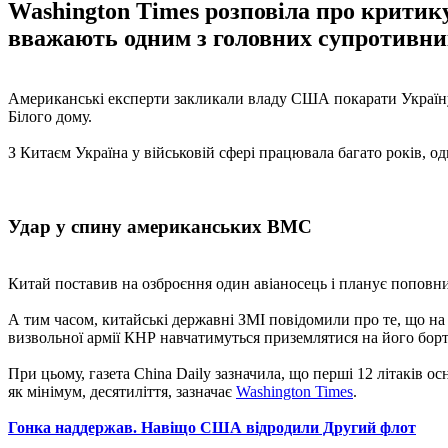
Washington Times розповіла про крити
вважають одним з головних супротивни
Американські експерти закликали владу США покарати Україну
Білого дому.
З Китаєм Україна у військовій сфері працювала багато років, од
Удар у спину американських ВМС
Китай поставив на озброєння один авіаносець і планує поповни
А тим часом, китайські державні ЗМІ повідомили про те, що на
визвольної армії КНР навчатимуться приземлятися на його борт
При цьому, газета China Daily зазначила, що перші 12 літаків 
як мінімум, десятиліття, зазначає
Washington Times
.
Гонка наддержав. Навіщо США відродили Другий флот