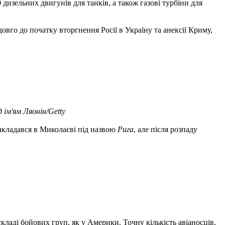
дизельних двигунів для танків, а також газові турбіни для
адовго до початку вторгнення Росії в Україну та анексії Криму,
 ім'ям Ляонін/Getty
закладався в Миколаєві під назвою
Рига
, але після розпаду
кладі бойових груп, як у Америки. Точну кількість авіаносців,