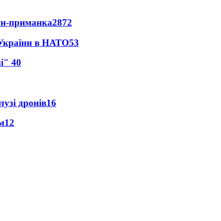
рон-приманка
2872
 України в НАТО
53
ні"
40
лузі дронів
16
м
12