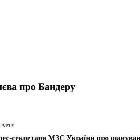
єва про Бандеру
Бандеру
рес-секретаря МЗС України про шануван