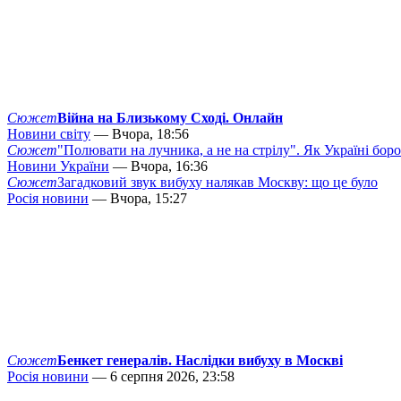
Сюжет
Війна на Близькому Сході. Онлайн
Новини світу
— Вчора, 18:56
Сюжет
"Полювати на лучника, а не на стрілу". Як Україні бор
Новини України
— Вчора, 16:36
Сюжет
Загадковий звук вибуху налякав Москву: що це було
Росія новини
— Вчора, 15:27
Сюжет
Бенкет генералів. Наслідки вибуху в Москві
Росія новини
— 6 серпня 2026, 23:58