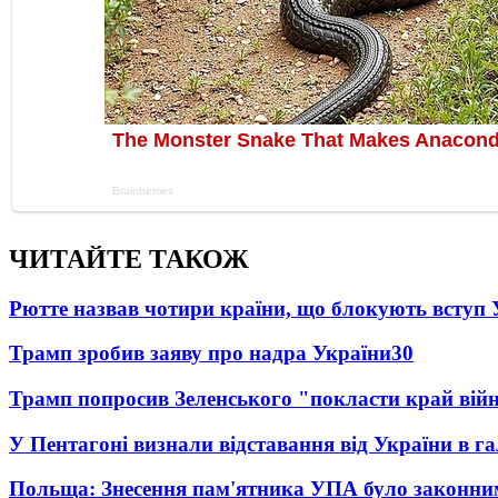
ЧИТАЙТЕ ТАКОЖ
Рютте назвав чотири країни, що блокують вступ
Трамп зробив заяву про надра України
30
Трамп попросив Зеленського "покласти край вій
У Пентагоні визнали відставання від України в га
Польща: Знесення пам'ятника УПА було законни