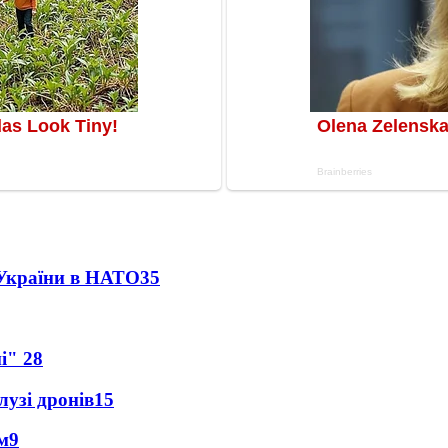
 України в НАТО
35
ні"
28
лузі дронів
15
м
9