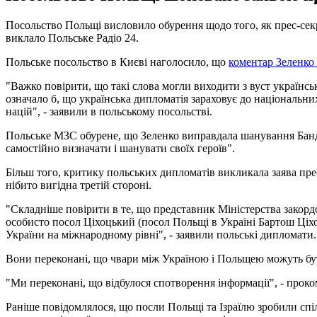
Посольство Польщі висловило обурення щодо того, як прес-сек
виклало Польське Радіо 24.
Польське посольство в Києві наголосило, що
коментар Зеленко
"Важко повірити, що такі слова могли виходити з вуст українсь
означало б, що українська дипломатія зараховує до національних
націй", - заявили в польському посольстві.
Польське МЗС обурене, що Зеленко виправдала шанування Бандер
самостійно визначати і шанувати своїх героїв".
Більш того, критику польських дипломатів викликала заява пре
нібито вигідна третій стороні.
"Складніше повірити в те, що представник Міністерства закордо
особисто посол Ціхоцький (посол Польщі в Україні Бартош Ціхо
України на міжнародному рівні", - заявили польські дипломати.
Вони переконані, що чвари між Україною і Польщею можуть бути 
"Ми переконані, що відбулося спотворення інформації", - проко
Раніше повідомлялося, що посли Польщі та Ізраїлю зробили сп