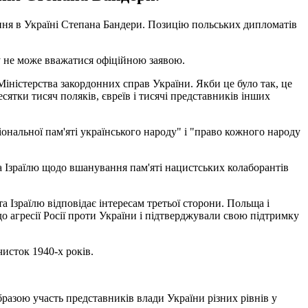
ня в Україні Степана Бандери. Позицію польських дипломатів
у не може вважатися офіційною заявою.
Міністерства закордонних справ України. Якби це було так, це
есятки тисяч поляків, євреїв і тисячі представників інших
нальної пам'яті українського народу" і "право кожного народу
а Ізраїлю щодо вшанування пам'яті нацистських колаборантів
 Ізраїлю відповідає інтересам третьої сторони. Польща і
о агресії Росії проти України і підтверджували свою підтримку
исток 1940-х років.
разою участь представників влади України різних рівнів у