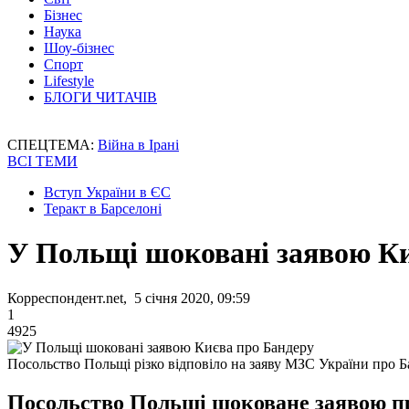
Бізнес
Наука
Шоу-бізнес
Спорт
Lifestyle
БЛОГИ ЧИТАЧІВ
СПЕЦТЕМА:
Війна в Ірані
ВСІ ТЕМИ
Вступ України в ЄС
Теракт в Барселоні
У Польщі шоковані заявою Ки
Корреспондент.net, 5 січня 2020, 09:59
1
4925
Посольство Польщі різко відповіло на заяву МЗС України про 
Посольство Польщі шоковане заявою п