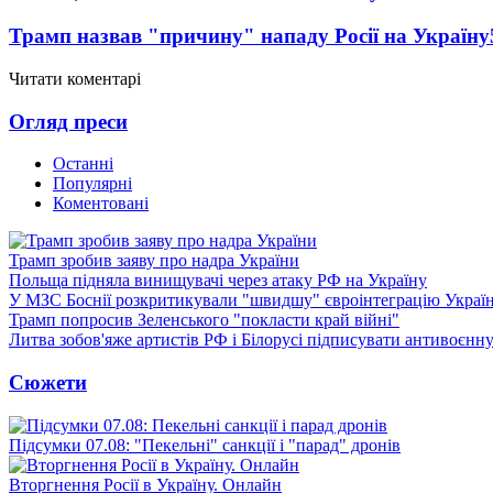
Трамп назвав "причину" нападу Росії на Україну
Читати коментарі
Огляд преси
Останні
Популярні
Коментовані
Трамп зробив заяву про надра України
Польща підняла винищувачі через атаку РФ на Україну
У МЗС Боснії розкритикували "швидшу" євроінтеграцію Украї
Трамп попросив Зеленського "покласти край війні"
Литва зобов'яже артистів РФ і Білорусі підписувати антивоєнн
Сюжети
Підсумки 07.08: "Пекельні" санкції і "парад" дронів
Вторгнення Росії в Україну. Онлайн