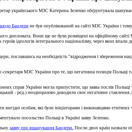
ретар українського МЗС Катерина Зеленко обґрунтувала шануван
 щодо Бандери
не був опублікований на сайті МЗС України і том
кого дипломата. Вони ще не були розміщені на офіційному сайті 
 героїв ідеологів інтегрального націоналізму, через яких впали д
и, пославшись на необхідність "відродження і збереження націо
с-секретаря МЗС України про те, що негативна позиція Польщі т
нних справ України могла припустити, що заява послів Польщі та
цький - ред.) неодноразово доводили своє негативне ставлення д
вигідні особам, які були ініціаторами і виконавцями етнічних ч
ментувало посольство Польщі в Україні заяву Зеленко.
ільну
заяву про вшанування Бандери.
Посли двох країн назвали об