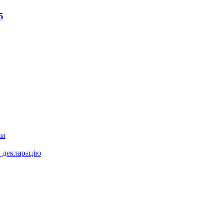
5
ни
у декларацію