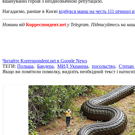
вшануванні героїв з неоднозначною репутацією.
Нагадаємо, раніше в Києві
відбувся марш на честь 111 річниці 
Новини від
Корреспондент.net
у Telegram. Підписуйтесь на на
Читайте Korrespondent.net в Google News
ТЕГИ:
Польша
,
Бандера
,
МИД Украины
,
посольство
,
Степан
Якщо ви помітили помилку, виділіть необхідний текст і натисніт