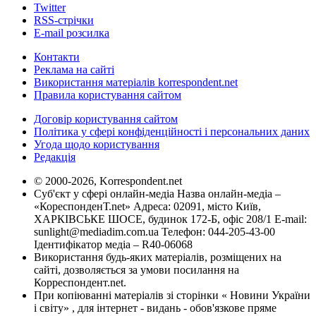
Twitter
RSS-стрічки
E-mail розсилка
Контакти
Реклама на сайті
Використання матеріалів korrespondent.net
Правила користування сайтом
Договір користування сайтом
Політика у сфері конфіденційності і персональних даних
Угода щодо користування
Редакція
© 2000-2026, Korrespondent.net
Суб'єкт у сфері онлайн-медіа Назва онлайн-медіа –
«КореспонденТ.net» Адреса: 02091, місто Київ,
ХАРКІВСЬКЕ ШОСЕ, будинок 172-Б, офіс 208/1 E-mail:
sunlight@mediadim.com.ua
Телефон: 044-205-43-00
Ідентифікатор медіа – R40-06068
Використання будь-яких матеріалів, розміщених на
сайті, дозволяється за умови посилання на
Корреспондент.net.
При копіюванні матеріалів зі сторінки « Новини України
і світу» , для інтернет - видань - обов'язкове пряме