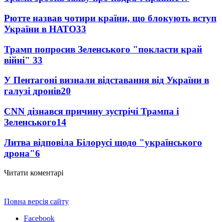
Рютте назвав чотири країни, що блокують вступ
України в НАТО
33
Трамп попросив Зеленського "покласти край
війні"
33
У Пентагоні визнали відставання від України в
галузі дронів
20
CNN дізнався причину зустрічі Трампа і
Зеленського
14
Литва відповіла Білорусі щодо "українського
дрона"
6
Читати коментарі
Повна версія сайту
Facebook