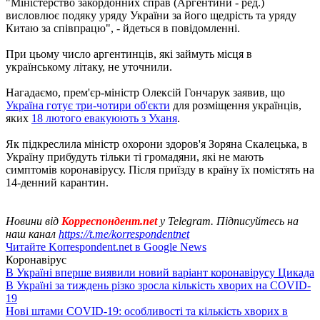
"Міністерство закордонних справ (Аргентини - ред.)
висловлює подяку уряду України за його щедрість та уряду
Китаю за співпрацю", - йдеться в повідомленні.
При цьому число аргентинців, які займуть місця в
українському літаку, не уточнили.
Нагадаємо, прем'єр-міністр Олексій Гончарук заявив, що
Україна готує три-чотири об'єкти
для розміщення українців,
яких
18 лютого евакуюють з Уханя
.
Як підкреслила міністр охорони здоров'я Зоряна Скалецька, в
Україну прибудуть тільки ті громадяни, які не мають
симптомів коронавірусу. Після приїзду в країну їх помістять на
14-денний карантин.
Новини від
Корреспондент.net
у Telegram. Підписуйтесь на
наш канал
https://t.me/korrespondentnet
Читайте Korrespondent.net в Google News
Коронавірус
В Україні вперше виявили новий варіант коронавірусу Цикада
В Україні за тиждень різко зросла кількість хворих на COVID-
19
Нові штами COVID-19: особливості та кількість хворих в