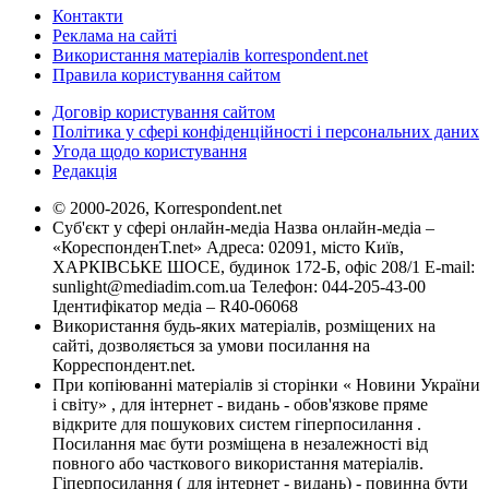
Контакти
Реклама на сайті
Використання матеріалів korrespondent.net
Правила користування сайтом
Договір користування сайтом
Політика у сфері конфіденційності і персональних даних
Угода щодо користування
Редакція
© 2000-2026, Korrespondent.net
Суб'єкт у сфері онлайн-медіа Назва онлайн-медіа –
«КореспонденТ.net» Адреса: 02091, місто Київ,
ХАРКІВСЬКЕ ШОСЕ, будинок 172-Б, офіс 208/1 E-mail:
sunlight@mediadim.com.ua
Телефон: 044-205-43-00
Ідентифікатор медіа – R40-06068
Використання будь-яких матеріалів, розміщених на
сайті, дозволяється за умови посилання на
Корреспондент.net.
При копіюванні матеріалів зі сторінки « Новини України
і світу» , для інтернет - видань - обов'язкове пряме
відкрите для пошукових систем гіперпосилання .
Посилання має бути розміщена в незалежності від
повного або часткового використання матеріалів.
Гіперпосилання ( для інтернет - видань) - повинна бути