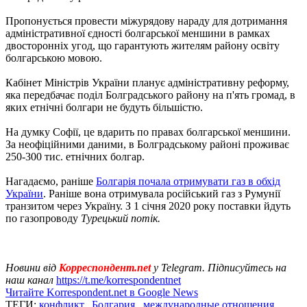
Пропонується провести міжурядову нараду для дотримання
адміністративної єдності болгарської меншини в рамках
двосторонніх угод, що гарантують жителям району освіту
болгарською мовою.
Кабінет Міністрів України планує адміністративну реформу,
яка передбачає поділ Болградського району на п'ять громад, в
яких етнічні болгари не будуть більшістю.
На думку Софії, це вдарить по правах болгарської меншини.
За неофіційними даними, в Болградському районі проживає
250-300 тис. етнічних болгар.
Нагадаємо, раніше
Болгарія почала отримувати газ в обхід
України
. Раніше вона отримувала російський газ з Румунії
транзитом через Україну. З 1 січня 2020 року поставки йдуть
по газопроводу
Турецький потік.
Новини від
Корреспондент.net
у Telegram. Підписуйтесь на
наш канал
https://t.me/korrespondentnet
Читайте Korrespondent.net в Google News
ТЕГИ:
конфликт
,
Болгария
,
международные отношения
,