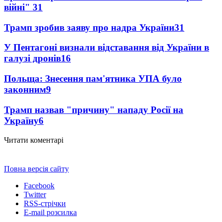
війні"
31
Трамп зробив заяву про надра України
31
У Пентагоні визнали відставання від України в
галузі дронів
16
Польща: Знесення пам'ятника УПА було
законним
9
Трамп назвав "причину" нападу Росії на
Україну
6
Читати коментарі
Повна версія сайту
Facebook
Twitter
RSS-стрічки
E-mail розсилка