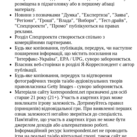
розміщена в підзаголовку або в першому абзаці
матеріалу.
Новини з позначками "Думка", "Експертиза", "Заява",
"Регіони", "Гроші", "Влада", "Вибори", "Тест-драйв",
"Спецпроекти", "Промо" публікуються на правах
реклами.
Розділ Спецпроекти створюється спільно з
комерційними партнерами.
Будь яке копіювання, публікація, передрук, чи наступне
поширення інформації, що містить посилання на
"Інтерфакс-Україна", EPA / UPG, суворо забороняється.
Власник веб-сторінки в розділі Я-Корреспондент є автор
публікації.
Будь-яке копіювання, передрук та відтворення
фотографічних творів та/або аудіовізуальних творів
правовласника Getty Images - суворо забороняється.
Матеріали сайту korrespondent.net призначені для осіб
старше 21 року (21+). Участь в азартних іграх може
викликати ігрову залежність. Дотримуйтесь правил
(принципів) відповідальної гри. При виявленні перших
ознак залежності негайно зверніться до спеціаліста.
Пам'ятайте, що участь в азартних іграх не може бути
джерелом доходів або альтернативою роботі.
Інформаційний ресурс korrespondent.net не проводить
ігри на реальні та/або віртуальні гроші, також сайт не