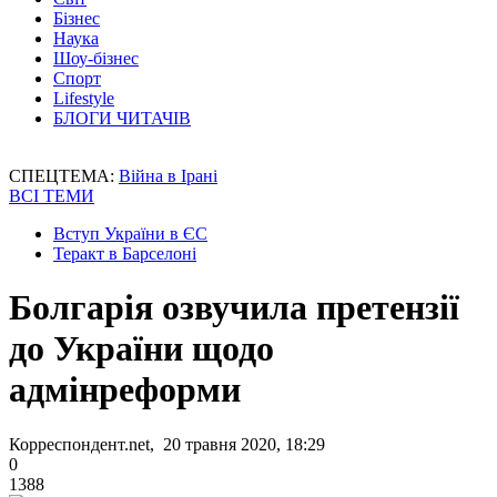
Бізнес
Наука
Шоу-бізнес
Спорт
Lifestyle
БЛОГИ ЧИТАЧІВ
СПЕЦТЕМА:
Війна в Ірані
ВСІ ТЕМИ
Вступ України в ЄС
Теракт в Барселоні
Болгарія озвучила претензії
до України щодо
адмінреформи
Корреспондент.net, 20 травня 2020, 18:29
0
1388