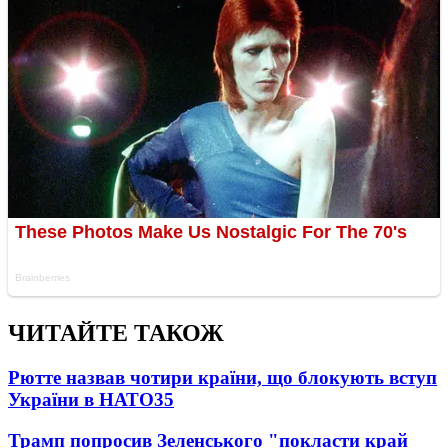
ЧИТАЙТЕ ТАКОЖ
Рютте назвав чотири країни, що блокують вступ
України в НАТО
35
Трамп попросив Зеленського "покласти край