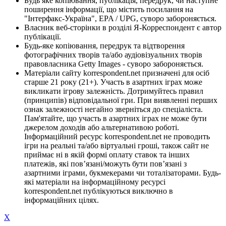
Будь яке копіювання, публікація, передрук, чи наступне
поширення інформації, що містить посилання на
"Інтерфакс-Україна", EPA / UPG, суворо забороняється.
Власник веб-сторінки в розділі Я-Корреспондент є автор
публікації.
Будь-яке копіювання, передрук та відтворення
фотографічних творів та/або аудіовізуальних творів
правовласника Getty Images - суворо забороняється.
Матеріали сайту korrespondent.net призначені для осіб
старше 21 року (21+). Участь в азартних іграх може
викликати ігрову залежність. Дотримуйтесь правил
(принципів) відповідальної гри. При виявленні перших
ознак залежності негайно зверніться до спеціаліста.
Пам'ятайте, що участь в азартних іграх не може бути
джерелом доходів або альтернативою роботі.
Інформаційний ресурс korrespondent.net не проводить
ігри на реальні та/або віртуальні гроші, також сайт не
приймає ні в якій формі оплату ставок та інших
платежів, які пов’язані/можуть бути пов’язані з
азартними іграми, букмекерами чи тоталізаторами. Будь-
які матеріали на інформаційному ресурсі
korrespondent.net публікуються виключно в
інформаційних цілях.
X