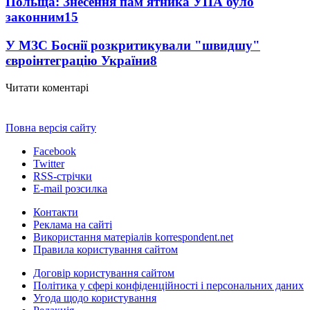
Польща: Знесення пам'ятника УПА було
законним
15
У МЗС Боснії розкритикували "швидшу"
євроінтеграцію України
8
Читати коментарі
Повна версія сайту
Facebook
Twitter
RSS-стрічки
E-mail розсилка
Контакти
Реклама на сайті
Використання матеріалів korrespondent.net
Правила користування сайтом
Договір користування сайтом
Політика у сфері конфіденційності і персональних даних
Угода щодо користування