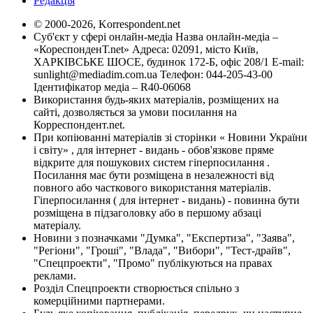
Редакція
© 2000-2026, Korrespondent.net
Суб'єкт у сфері онлайн-медіа Назва онлайн-медіа –
«КореспонденТ.net» Адреса: 02091, місто Київ,
ХАРКІВСЬКЕ ШОСЕ, будинок 172-Б, офіс 208/1 E-mail:
sunlight@mediadim.com.ua
Телефон: 044-205-43-00
Ідентифікатор медіа – R40-06068
Використання будь-яких матеріалів, розміщених на
сайті, дозволяється за умови посилання на
Корреспондент.net.
При копіюванні матеріалів зі сторінки « Новини України
і світу» , для інтернет - видань - обов'язкове пряме
відкрите для пошукових систем гіперпосилання .
Посилання має бути розміщена в незалежності від
повного або часткового використання матеріалів.
Гіперпосилання ( для інтернет - видань) - повинна бути
розміщена в підзаголовку або в першому абзаці
матеріалу.
Новини з позначками "Думка", "Експертиза", "Заява",
"Регіони", "Гроші", "Влада", "Вибори", "Тест-драйв",
"Спецпроекти", "Промо" публікуються на правах
реклами.
Розділ Спецпроекти створюється спільно з
комерційними партнерами.