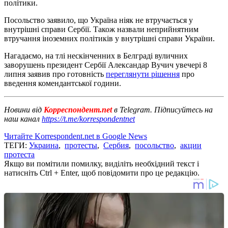
політики.
Посольство заявило, що Україна ніяк не втручається у
внутрішні справи Сербії. Також назвали неприйнятним
втручання іноземних політиків у внутрішні справи України.
Нагадаємо, на тлі нескінченних в Белграді вуличних
заворушень президент Сербії Александар Вучич увечері 8
липня заявив про готовність
переглянути рішення
про
введення комендантської години.
Новини від
Корреспондент.net
в Telegram. Підписуйтесь на
наш канал
https://t.me/korrespondentnet
Читайте Korrespondent.net в Google News
ТЕГИ:
Украина
,
протесты
,
Сербия
,
посольство
,
акции
протеста
Якщо ви помітили помилку, виділіть необхідний текст і
натисніть Ctrl + Enter, щоб повідомити про це редакцію.