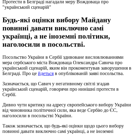
Протести в Белграді нагадали меру Вождоваца про
"український сценарій"
Будь-які оцінки вибору Майдану
повинні давати виключно самі
українці, а не іноземні політики,
наголосили в посольстві.
Посольство України в Сербії здивоване висловлюваннями
мера сербського міста Вождоваца Олександра Савича про
український сценарій, яким він прокоментував заворушення в
Белграді. Про це
йдеться
в опублікованій заяві посольства.
Зазначається, що Савич у негативному світлі згадав
український сценарій, говорячи про нинішні протести в
Сербії.
Дивно чути критику на адресу європейського вибору України
від чиновника політичної сили, яка веде Сербію до ЄС,
наголосили в посольстві України.
Також зазначається, що будь-які оцінки щодо цього вибору
повинні давати виключно самі українці, а не іноземні