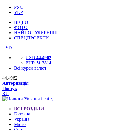
РУС
УКР
ВІДЕО
ФОТО
НАЙПОПУЛЯРНІШІ
СПЕЦПРОЕКТИ
USD
USD
44.4962
EUR
51.3814
Всі курси валют
44.4962
Авторизація
Пошук
RU
ВСІ РОЗДІЛИ
Головна
Україна
Місто
Світ