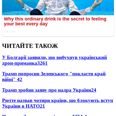
ЧИТАЙТЕ ТАКОЖ
У Болгарії заявили, що вибухнув український
дрон-приманка
3261
Трамп попросив Зеленського "покласти край
війні"
42
Трамп зробив заяву про надра України
24
Рютте назвав чотири країни, що блокують вступ
України в НАТО
21