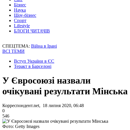
Бізнес
Наука
Шоу-бізнес
Спорт
Lifestyle
БЛОГИ ЧИТАЧІВ
СПЕЦТЕМА:
Війна в Ірані
ВСІ ТЕМИ
Вступ України в ЄС
Теракт в Барселоні
У Євросоюзі назвали
очікувані результати Мінська
Корреспондент.net, 18 липня 2020, 06:48
0
546
Фото: Getty Images