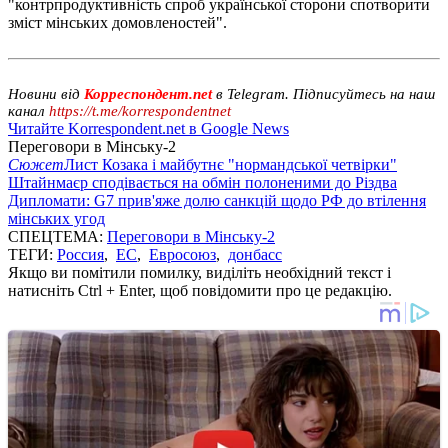
"контрпродуктивність спроб української сторони спотворити
зміст мінських домовленостей".
Новини від
Корреспондент.net
в Telegram. Підписуйтесь на наш
канал
https://t.me/korrespondentnet
Читайте Korrespondent.net в Google News
Переговори в Мінську-2
Сюжет
Лист Козака і майбутнє "нормандської четвірки"
Штайнмаєр сподівається на обмін полоненими до Різдва
Дипломати: G7 прив'яже долю санкцій щодо РФ до втілення
мінських угод
СПЕЦТЕМА:
Переговори в Мінську-2
ТЕГИ:
Россия
,
ЕС
,
Евросоюз
,
донбасс
Якщо ви помітили помилку, виділіть необхідний текст і
натисніть Ctrl + Enter, щоб повідомити про це редакцію.