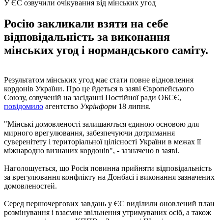
У ЄС озвучили очікування від мінських угод
Росію закликали взяти на себе
відповідальність за виконання
мінських угод і нормандського саміту.
Результатом мінських угод має стати повне відновлення
кордонів України. Про це йдеться в заяві Європейського
Союзу, озвученій на засіданні Постійної ради ОБСЄ,
повідомило
агентство
Укрінформ
18 липня.
"Мінські домовленості залишаються єдиною основою для
мирного врегулювання, забезпечуючи дотримання
суверенітету і територіальної цілісності України в межах її
міжнародно визнаних кордонів", - зазначено в заяві.
Наголошується, що Росія повинна прийняти відповідальність
за врегулювання конфлікту на Донбасі і виконання зазначених
домовленостей.
Серед першочергових завдань у ЄС виділили оновлений план
розмінування і взаємне звільнення утримуваних осіб, а також