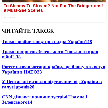
ЧИТАЙТЕ ТАКОЖ
Трамп зробив заяву про надра України
148
Трамп попросив Зеленського "покласти край
війні"
38
Рютте назвав чотири країни, що блокують вступ
України в НАТО
33
У Пентагоні визнали відставання від України в
галузі дронів
28
CNN дізнався причину зустрічі Трампа і
Зеленського
14