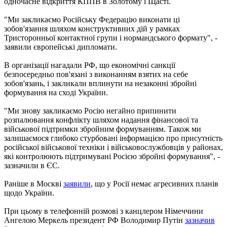
одночасне відкриття КППВ в Золотому і Щасті.
"Ми закликаємо Російську Федерацію виконати ці
зобов'язання шляхом конструктивних дій у рамках
Тристоронньої контактної групи і нормандського формату", -
заявили європейські дипломати.
В організації нагадали РФ, що економічні санкції
безпосередньо пов'язані з виконанням взятих на себе
зобов'язань, і закликали вплинути на незаконні збройні
формування на сході України.
"Ми знову закликаємо Росію негайно припинити
розпалювання конфлікту шляхом надання фінансової та
військової підтримки збройним формуванням. Також ми
залишаємося глибоко стурбовані інформацією про присутність
російської військової техніки і військовослужбовців у районах,
які контролюють підтримувані Росією збройні формування", -
зазначили в ЄС.
Раніше в Москві
заявили
, що у Росії немає агресивних планів
щодо України.
При цьому в телефонній розмові з канцлером Німеччини
Ангелою Меркель президент РФ Володимир Путін
зазначив