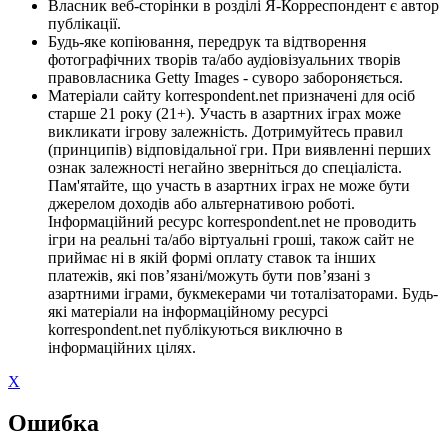
Власник веб-сторінки в розділі Я-Корреспондент є автор
публікації.
Будь-яке копіювання, передрук та відтворення
фотографічних творів та/або аудіовізуальних творів
правовласника Getty Images - суворо забороняється.
Матеріали сайту korrespondent.net призначені для осіб
старше 21 року (21+). Участь в азартних іграх може
викликати ігрову залежність. Дотримуйтесь правил
(принципів) відповідальної гри. При виявленні перших
ознак залежності негайно зверніться до спеціаліста.
Пам'ятайте, що участь в азартних іграх не може бути
джерелом доходів або альтернативою роботі.
Інформаційний ресурс korrespondent.net не проводить
ігри на реальні та/або віртуальні гроші, також сайт не
приймає ні в якій формі оплату ставок та інших
платежів, які пов’язані/можуть бути пов’язані з
азартними іграми, букмекерами чи тоталізаторами. Будь-
які матеріали на інформаційному ресурсі
korrespondent.net публікуються виключно в
інформаційних цілях.
X
Ошибка