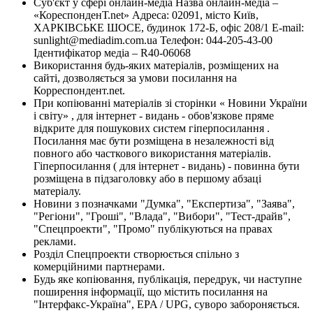
Суб'єкт у сфері онлайн-медіа Назва онлайн-медіа –
«КореспонденТ.net» Адреса: 02091, місто Київ,
ХАРКІВСЬКЕ ШОСЕ, будинок 172-Б, офіс 208/1 E-mail:
sunlight@mediadim.com.ua
Телефон: 044-205-43-00
Ідентифікатор медіа – R40-06068
Використання будь-яких матеріалів, розміщених на
сайті, дозволяється за умови посилання на
Корреспондент.net.
При копіюванні матеріалів зі сторінки « Новини України
і світу» , для інтернет - видань - обов'язкове пряме
відкрите для пошукових систем гіперпосилання .
Посилання має бути розміщена в незалежності від
повного або часткового використання матеріалів.
Гіперпосилання ( для інтернет - видань) - повинна бути
розміщена в підзаголовку або в першому абзаці
матеріалу.
Новини з позначками "Думка", "Експертиза", "Заява",
"Регіони", "Гроші", "Влада", "Вибори", "Тест-драйв",
"Спецпроекти", "Промо" публікуються на правах
реклами.
Розділ Спецпроекти створюється спільно з
комерційними партнерами.
Будь яке копіювання, публікація, передрук, чи наступне
поширення інформації, що містить посилання на
"Інтерфакс-Україна", EPA / UPG, суворо забороняється.