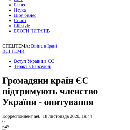
Бізнес
Наука
Шоу-бізнес
Спорт
Lifestyle
БЛОГИ ЧИТАЧІВ
СПЕЦТЕМА:
Війна в Ірані
ВСІ ТЕМИ
Вступ України в ЄС
Теракт в Барселоні
Громадяни країн ЄС
підтримують членство
України - опитування
Корреспондент.net, 18 листопада 2020, 19:44
0
645