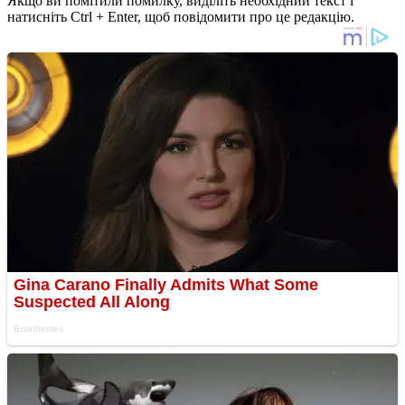
Якщо ви помітили помилку, виділіть необхідний текст і
натисніть Ctrl + Enter, щоб повідомити про це редакцію.