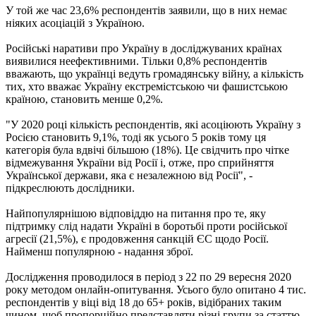
У той же час 23,6% респондентів заявили, що в них немає
ніяких асоціацій з Україною.
Російські наративи про Україну в досліджуваних країнах
виявилися неефективними. Тільки 0,8% респондентів
вважають, що українці ведуть громадянську війну, а кількість
тих, хто вважає Україну екстремістською чи фашистською
країною, становить менше 0,2%.
"У 2020 році кількість респондентів, які асоціюють Україну з
Росією становить 9,1%, тоді як усього 5 років тому ця
категорія була вдвічі більшою (18%). Це свідчить про чітке
відмежування України від Росії і, отже, про сприйняття
Української держави, яка є незалежною від Росії", -
підкреслюють дослідники.
Найпопулярнішою відповіддю на питання про те, яку
підтримку слід надати Україні в боротьбі проти російської
агресії (21,5%), є продовження санкцій ЄС щодо Росії.
Найменш популярною - надання зброї.
Дослідження проводилося в період з 22 по 29 вересня 2020
року методом онлайн-опитування. Усього було опитано 4 тис.
респондентів у віці від 18 до 65+ років, відібраних таким
чином, щоб пропорційно представляти різні групи за статтю,