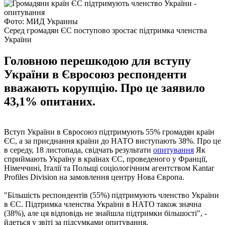
Фото: МИД Украины
Серед громадян ЄС поступово зростає підтримка членства
України
Головною перешкодою для вступу
України в Євросоюз респонденти
вважають корупцію. Про це заявило
43,1% опитаних.
Вступ України в Євросоюз підтримують 55% громадян країн
ЄС, а за приєднання країни до НАТО виступають 38%. Про це
в середу, 18 листопада, свідчать результати
опитування
Як
сприймають Україну в країнах ЄС, проведеного у Франції,
Німеччині, Італії та Польщі соціологічним агентством Kantar
Profiles Division на замовлення центру Нова Європа.
"Більшість респондентів (55%) підтримують членство України
в ЄС. Підтримка членства України в НАТО також значна
(38%), але ця відповідь не знайшла підтримки більшості", -
йдеться у звіті за підсумками опитування.