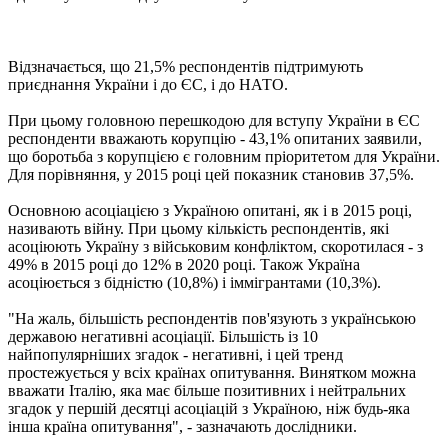
Відзначається, що 21,5% респондентів підтримують
приєднання України і до ЄС, і до НАТО.
При цьому головною перешкодою для вступу України в ЄС
респонденти вважають корупцію - 43,1% опитаних заявили,
що боротьба з корупцією є головним пріоритетом для України.
Для порівняння, у 2015 році цей показник становив 37,5%.
Основною асоціацією з Україною опитані, як і в 2015 році,
називають війну. При цьому кількість респондентів, які
асоціюють Україну з військовим конфліктом, скоротилася - з
49% в 2015 році до 12% в 2020 році. Також Україна
асоціюється з бідністю (10,8%) і іммігрантами (10,3%).
"На жаль, більшість респондентів пов'язують з українською
державою негативні асоціації. Більшість із 10
найпопулярніших згадок - негативні, і цей тренд
простежується у всіх країнах опитування. Винятком можна
вважати Італію, яка має більше позитивних і нейтральних
згадок у першій десятці асоціацій з Україною, ніж будь-яка
інша країна опитування", - зазначають дослідники.