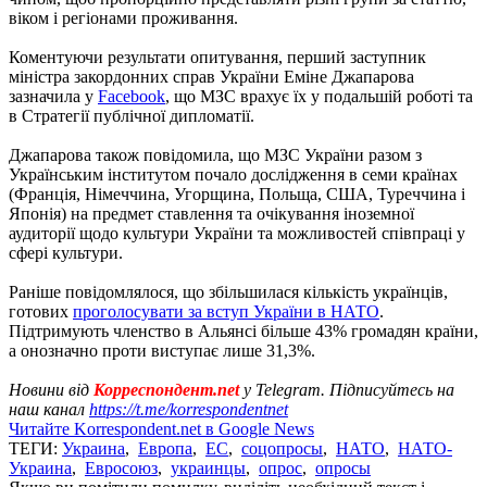
віком і регіонами проживання.
Коментуючи результати опитування, перший заступник
міністра закордонних справ України Еміне Джапарова
зазначила у
Facebook
, що МЗС врахує їх у подальшій роботі та
в Стратегії публічної дипломатії.
Джапарова також повідомила, що МЗС України разом з
Українським інститутом почало дослідження в семи країнах
(Франція, Німеччина, Угорщина, Польща, США, Туреччина і
Японія) на предмет ставлення та очікування іноземної
аудиторії щодо культури України та можливостей співпраці у
сфері культури.
Раніше повідомлялося, що збільшилася кількість українців,
готових
проголосувати за вступ України в НАТО
.
Підтримують членство в Альянсі більше 43% громадян країни,
а онозначно проти виступає лише 31,3%.
Новини від
Корреспондент.net
у Telegram. Підписуйтесь на
наш канал
https://t.me/korrespondentnet
Читайте Korrespondent.net в Google News
ТЕГИ:
Украина
,
Европа
,
ЕС
,
соцопросы
,
НАТО
,
НАТО-
Украина
,
Евросоюз
,
украинцы
,
опрос
,
опросы