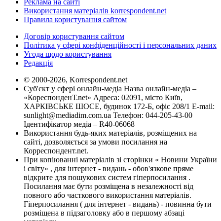
Реклама на сайті
Використання матеріалів korrespondent.net
Правила користування сайтом
Договір користування сайтом
Політика у сфері конфіденційності і персональних даних
Угода щодо користування
Редакція
© 2000-2026, Korrespondent.net
Суб'єкт у сфері онлайн-медіа Назва онлайн-медіа –
«КореспонденТ.net» Адреса: 02091, місто Київ,
ХАРКІВСЬКЕ ШОСЕ, будинок 172-Б, офіс 208/1 E-mail:
sunlight@mediadim.com.ua
Телефон: 044-205-43-00
Ідентифікатор медіа – R40-06068
Використання будь-яких матеріалів, розміщених на
сайті, дозволяється за умови посилання на
Корреспондент.net.
При копіюванні матеріалів зі сторінки « Новини України
і світу» , для інтернет - видань - обов'язкове пряме
відкрите для пошукових систем гіперпосилання .
Посилання має бути розміщена в незалежності від
повного або часткового використання матеріалів.
Гіперпосилання ( для інтернет - видань) - повинна бути
розміщена в підзаголовку або в першому абзаці