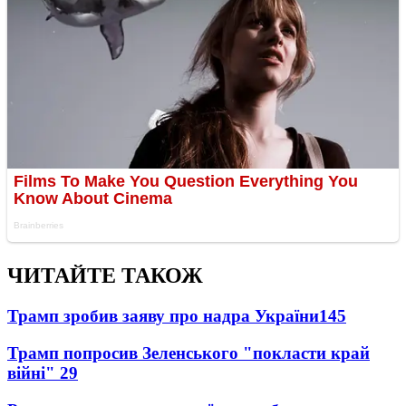
ЧИТАЙТЕ ТАКОЖ
Трамп зробив заяву про надра України
145
Трамп попросив Зеленського "покласти край
війні"
29