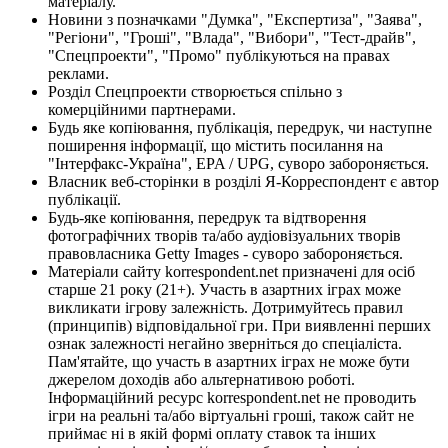
матеріалу.
Новини з позначками "Думка", "Експертиза", "Заява",
"Регіони", "Гроші", "Влада", "Вибори", "Тест-драйв",
"Спецпроекти", "Промо" публікуються на правах
реклами.
Розділ Спецпроекти створюється спільно з
комерційними партнерами.
Будь яке копіювання, публікація, передрук, чи наступне
поширення інформації, що містить посилання на
"Інтерфакс-Україна", EPA / UPG, суворо забороняється.
Власник веб-сторінки в розділі Я-Корреспондент є автор
публікації.
Будь-яке копіювання, передрук та відтворення
фотографічних творів та/або аудіовізуальних творів
правовласника Getty Images - суворо забороняється.
Матеріали сайту korrespondent.net призначені для осіб
старше 21 року (21+). Участь в азартних іграх може
викликати ігрову залежність. Дотримуйтесь правил
(принципів) відповідальної гри. При виявленні перших
ознак залежності негайно зверніться до спеціаліста.
Пам'ятайте, що участь в азартних іграх не може бути
джерелом доходів або альтернативою роботі.
Інформаційний ресурс korrespondent.net не проводить
ігри на реальні та/або віртуальні гроші, також сайт не
приймає ні в якій формі оплату ставок та інших