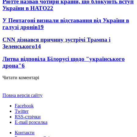
Рютте назвав чотири країни, що блокують вступ
України в НАТО
22
У Пентагоні визнали відставання від України в
галузі дронів
19
CNN дізнався причину зустрічі Трампа і
Зеленського
14
Литва відповіла Білорусі щодо "українського
дрона"
6
Читати коментарі
Повна версія сайту
Facebook
Twitter
RSS-стрічки
E-mail розсилка
Контакти