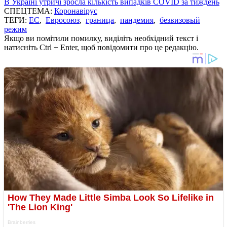
В Україні утричі зросла кількість випадків COVID за тиждень
СПЕЦТЕМА:
Коронавірус
ТЕГИ:
ЕС
,
Евросоюз
,
граница
,
пандемия
,
безвизовый
режим
Якщо ви помітили помилку, виділіть необхідний текст і
натисніть Ctrl + Enter, щоб повідомити про це редакцію.