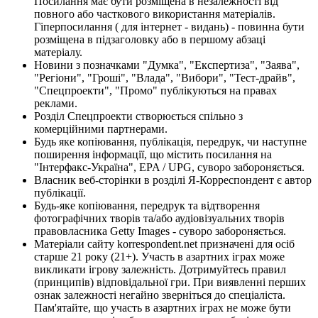
Посилання має бути розміщена в незалежності від
повного або часткового використання матеріалів.
Гіперпосилання ( для інтернет - видань) - повинна бути
розміщена в підзаголовку або в першому абзаці
матеріалу.
Новини з позначками "Думка", "Експертиза", "Заява",
"Регіони", "Гроші", "Влада", "Вибори", "Тест-драйв",
"Спецпроекти", "Промо" публікуються на правах
реклами.
Розділ Спецпроекти створюється спільно з
комерційними партнерами.
Будь яке копіювання, публікація, передрук, чи наступне
поширення інформації, що містить посилання на
"Інтерфакс-Україна", EPA / UPG, суворо забороняється.
Власник веб-сторінки в розділі Я-Корреспондент є автор
публікації.
Будь-яке копіювання, передрук та відтворення
фотографічних творів та/або аудіовізуальних творів
правовласника Getty Images - суворо забороняється.
Матеріали сайту korrespondent.net призначені для осіб
старше 21 року (21+). Участь в азартних іграх може
викликати ігрову залежність. Дотримуйтесь правил
(принципів) відповідальної гри. При виявленні перших
ознак залежності негайно зверніться до спеціаліста.
Пам'ятайте, що участь в азартних іграх не може бути