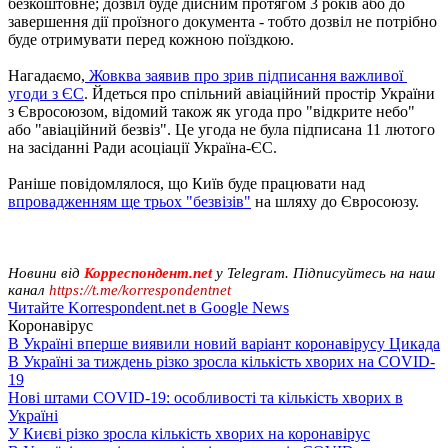
безкоштовне; дозвіл буде дійсним протягом 3 років або до
завершення дії проїзного документа - тобто дозвіл не потрібно
буде отримувати перед кожною поїздкою.
Нагадаємо,
Жовква заявив про зрив підписання важливої ​​
угоди з ЄС
. Йдеться про спільний авіаційний простір України
з Євросоюзом, відомий також як угода про "відкрите небо"
або "авіаційний безвіз". Це угода не була підписана 11 лютого
на засіданні Ради асоціації Україна-ЄС.
Раніше повідомлялося, що Київ буде працювати над
впровадженням ще трьох "безвізів"
на шляху до Євросоюзу.
Новини від
Корреспондент.net
у Telegram. Підписуйтесь на наш
канал
https://t.me/korrespondentnet
Читайте Korrespondent.net в Google News
Коронавірус
В Україні вперше виявили новий варіант коронавірусу Цикада
В Україні за тиждень різко зросла кількість хворих на COVID-
19
Нові штами COVID-19: особливості та кількість хворих в
Україні
У Києві різко зросла кількість хворих на коронавірус