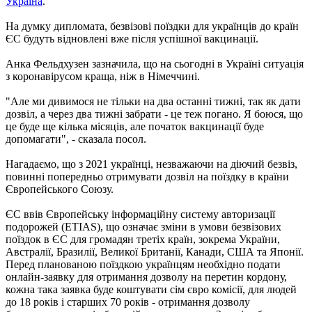
Україна
.
На думку дипломата, безвізові поїздки для українців до країн
ЄС будуть відновлені вже після успішної вакцинації.
Анка Фельдхузен зазначила, що на сьогодні в Україні ситуація
з коронавірусом краща, ніж в Німеччині.
"Але ми дивимося не тільки на два останні тижні, так як дати
дозвіл, а через два тижні забрати - це теж погано. Я боюся, що
це буде ще кілька місяців, але початок вакцинації буде
допомагати", - сказала посол.
Нагадаємо, що з 2021 українці, незважаючи на діючий безвіз,
повинні попередньо отримувати дозвіл на поїздку в країни
Європейського Союзу.
ЄС ввів Європейську інформаційну систему авторизації
подорожей (ETIAS), що означає зміни в умови безвізових
поїздок в ЄС для громадян третіх країн, зокрема України,
Австралії, Бразилії, Великої Британії, Канади, США та Японії.
Перед планованою поїздкою українцям необхідно подати
онлайн-заявку для отримання дозволу на перетин кордону,
кожна така заявка буде коштувати сім євро комісії, для людей
до 18 років і старших 70 років - отримання дозволу