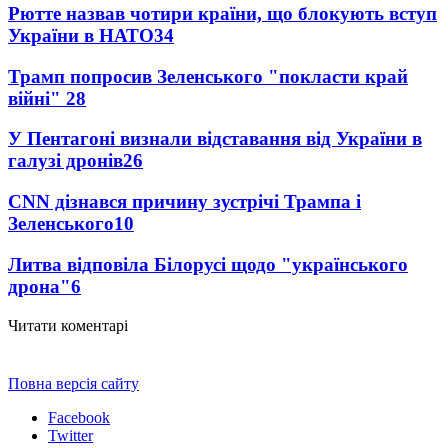
Рютте назвав чотири країни, що блокують вступ
України в НАТО
34
Трамп попросив Зеленського "покласти край
війні"
28
У Пентагоні визнали відставання від України в
галузі дронів
26
CNN дізнався причину зустрічі Трампа і
Зеленського
10
Литва відповіла Білорусі щодо "українського
дрона"
6
Читати коментарі
Повна версія сайту
Facebook
Twitter