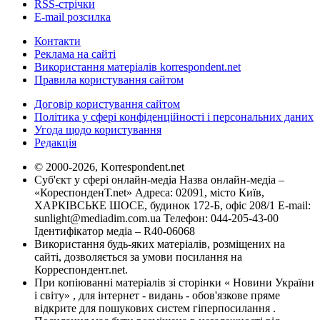
RSS-стрічки
E-mail розсилка
Контакти
Реклама на сайті
Використання матеріалів korrespondent.net
Правила користування сайтом
Договір користування сайтом
Політика у сфері конфіденційності і персональних даних
Угода щодо користування
Редакція
© 2000-2026, Korrespondent.net
Суб'єкт у сфері онлайн-медіа Назва онлайн-медіа –
«КореспонденТ.net» Адреса: 02091, місто Київ,
ХАРКІВСЬКЕ ШОСЕ, будинок 172-Б, офіс 208/1 E-mail:
sunlight@mediadim.com.ua
Телефон: 044-205-43-00
Ідентифікатор медіа – R40-06068
Використання будь-яких матеріалів, розміщених на
сайті, дозволяється за умови посилання на
Корреспондент.net.
При копіюванні матеріалів зі сторінки « Новини України
і світу» , для інтернет - видань - обов'язкове пряме
відкрите для пошукових систем гіперпосилання .