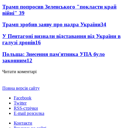
Трамп попросив Зеленського "покласти край
війні"
39
Трамп зробив заяву про надра України
34
У Пентагоні визнали відставання від України в
галузі дронів
16
Польща: Знесення пам'ятника УПА було
законним
12
Читати коментарі
Повна версія сайту
Facebook
Twitter
RSS-стрічки
E-mail розсилка
Контакти