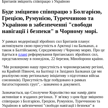
Британія зміцнить співпрацю з Україною
Буде зміцнено співпрацю з Болгарією,
Грецією, Румунією, Туреччиною та
Україною в забезпеченні "свободи
навігації і безпеки" в Чорному морі.
У рамках модернізації збройних сил Британія планує
активізувати свою присутність в Арктиці і на Балканах, а
також в Балтійському, Середземному і Чорному морях. Про це
йдеться в
плані
реформування британських збройних сил,
представленому в понеділок, 22 березня, Міноборони країни.
"Ми розширимо нашу присутність в чорноморському регіоні,
на Крайній Півночі, на Балтиці і в Західних Балканах (де ми
реалізуємо нову регіональну ініціативу з підготовки військ
союзників). Присутність буде побудовано в рамках
багатосторонніх груп", - зазначено в документі.
Зазначається, що Сполучене Королівство має намір діяти
активніше в згаданих регіонах. У зв'язку з цим буде зміцнено
співпрацю з Болгарією, Грецією, Румунією, Туреччиною та
Україною в забезпеченні "свободи навігації і безпеки" в