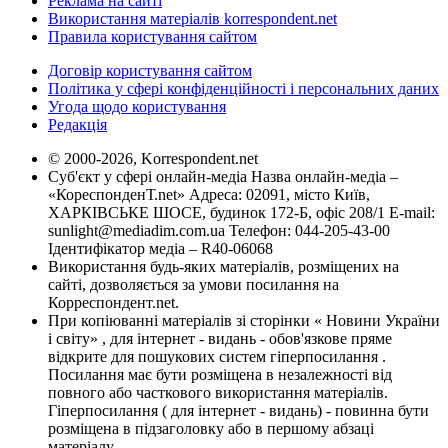
Реклама на сайті
Використання матеріалів korrespondent.net
Правила користування сайтом
Договір користування сайтом
Політика у сфері конфіденційності і персональних даних
Угода щодо користування
Редакція
© 2000-2026, Korrespondent.net
Суб'єкт у сфері онлайн-медіа Назва онлайн-медіа –
«КореспонденТ.net» Адреса: 02091, місто Київ,
ХАРКІВСЬКЕ ШОСЕ, будинок 172-Б, офіс 208/1 E-mail:
sunlight@mediadim.com.ua
Телефон: 044-205-43-00
Ідентифікатор медіа – R40-06068
Використання будь-яких матеріалів, розміщених на
сайті, дозволяється за умови посилання на
Корреспондент.net.
При копіюванні матеріалів зі сторінки « Новини України
і світу» , для інтернет - видань - обов'язкове пряме
відкрите для пошукових систем гіперпосилання .
Посилання має бути розміщена в незалежності від
повного або часткового використання матеріалів.
Гіперпосилання ( для інтернет - видань) - повинна бути
розміщена в підзаголовку або в першому абзаці
матеріалу.