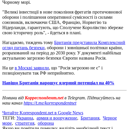
Чорному морі.
"Великі інвестиції в нове покоління фрегатів протичовнової
оборони і поліпшення оперативної сумісності із силами
союзників, включаючи США, Францію, Норвегію та
Нідерланди, гарантують, що Сполучене Королівство збереже
свою історичну роль", - йдеться в плані.
Нагадаємо, тиждень тому
Британія представила Комплексний
огляд питань безпеки
, оборони і зовнішньої політики країни,
розрахований на період до 2030 року. У документі найбільш
актуальною загрозою безпеки Європи названа Росія.
На це
в Москві заявили
, що "Росія загрозою не є" і
позиціонувати так РФ неприйнятно.
Навіщо Британія нарощує ядерний потенціал на 40%
Новини від
Корреспондент.net
в Telegram. Підписуйтесь на
наш канал
https://t.me/korrespondentnet
Читайте Korrespondent.net в Google News
ТЕГИ:
Украина
,
армия и вооружение
,
Британия
,
Черное
море
,
стратегия
,
оборона
Якщо ви помітили помилку, виділіть необхідний текст і