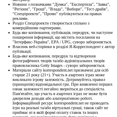
Новини з позначками "Думка", "Експертиза", "Заява",
"Регіони", "Гроші", "Влада", "Вибори", "Тест-драйв",
"Спецпроекти", "Промо" публікуються на правах
реклами.
Розділ Спецпроекти створюється спільно з
комерційними партнерами.
Будь яке копіювання, публікація, передрук, чи наступне
поширення інформації, що містить посилання на
"Інтерфакс-Україна", EPA / UPG, суворо забороняється.
Власник веб-сторінки в розділі Я-Корреспондент є автор
публікації.
Будь-яке копіювання, передрук та відтворення
фотографічних творів та/або аудіовізуальних творів
правовласника Getty Images - суворо забороняється.
Матеріали сайту korrespondent.net призначені для осіб
старше 21 року (21+). Участь в азартних іграх може
викликати ігрову залежність. Дотримуйтесь правил
(принципів) відповідальної гри. При виявленні перших
ознак залежності негайно зверніться до спеціаліста.
Пам'ятайте, що участь в азартних іграх не може бути
джерелом доходів або альтернативою роботі.
Інформаційний ресурс korrespondent.net не проводить
ігри на реальні та/або віртуальні гроші, також сайт не
приймає ні в якій формі оплату ставок та інших