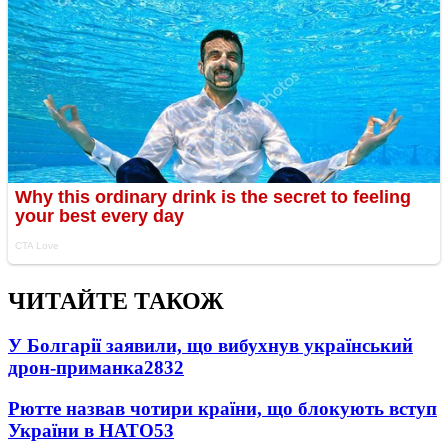
ЧИТАЙТЕ ТАКОЖ
У Болгарії заявили, що вибухнув український
дрон-приманка
2832
Рютте назвав чотири країни, що блокують вступ
України в НАТО
53