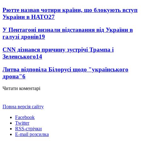
Рютте назвав чотири країни, що блокують вступ
України в НАТО
27
У Пентагоні визнали відставання від України в
галузі дронів
19
CNN дізнався причину зустрічі Трампа і
Зеленського
14
Литва відповіла Білорусі щодо "українського
дрона"
6
Читати коментарі
Повна версія сайту
Facebook
Twitter
RSS-стрічки
E-mail розсилка