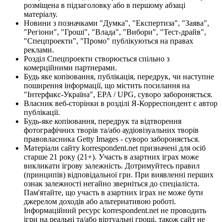
розміщена в підзаголовку або в першому абзаці
матеріалу.
Новини з позначками "Думка", "Експертиза", "Заява",
"Регіони", "Гроші", "Влада", "Вибори", "Тест-драйв",
"Спецпроекти", "Промо" публікуються на правах
реклами.
Розділ Спецпроекти створюється спільно з
комерційними партнерами.
Будь яке копіювання, публікація, передрук, чи наступне
поширення інформації, що містить посилання на
"Інтерфакс-Україна", EPA / UPG, суворо забороняється.
Власник веб-сторінки в розділі Я-Корреспондент є автор
публікації.
Будь-яке копіювання, передрук та відтворення
фотографічних творів та/або аудіовізуальних творів
правовласника Getty Images - суворо забороняється.
Матеріали сайту korrespondent.net призначені для осіб
старше 21 року (21+). Участь в азартних іграх може
викликати ігрову залежність. Дотримуйтесь правил
(принципів) відповідальної гри. При виявленні перших
ознак залежності негайно зверніться до спеціаліста.
Пам'ятайте, що участь в азартних іграх не може бути
джерелом доходів або альтернативою роботі.
Інформаційний ресурс korrespondent.net не проводить
ігри на реальні та/або віртуальні гроші, також сайт не