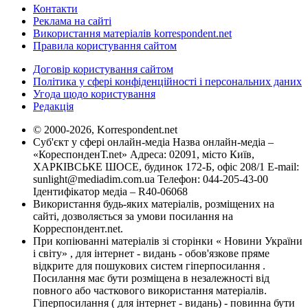
Контакти
Реклама на сайті
Використання матеріалів korrespondent.net
Правила користування сайтом
Договір користування сайтом
Політика у сфері конфіденційності і персональних даних
Угода щодо користування
Редакція
© 2000-2026, Korrespondent.net
Суб'єкт у сфері онлайн-медіа Назва онлайн-медіа –
«КореспонденТ.net» Адреса: 02091, місто Київ,
ХАРКІВСЬКЕ ШОСЕ, будинок 172-Б, офіс 208/1 E-mail:
sunlight@mediadim.com.ua
Телефон: 044-205-43-00
Ідентифікатор медіа – R40-06068
Використання будь-яких матеріалів, розміщених на
сайті, дозволяється за умови посилання на
Корреспондент.net.
При копіюванні матеріалів зі сторінки « Новини України
і світу» , для інтернет - видань - обов'язкове пряме
відкрите для пошукових систем гіперпосилання .
Посилання має бути розміщена в незалежності від
повного або часткового використання матеріалів.
Гіперпосилання ( для інтернет - видань) - повинна бути