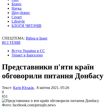
Бізнес
Наука
Шоу-бізнес
Спорт
Lifestyle
БЛОГИ ЧИТАЧІВ
СПЕЦТЕМА:
Війна в Ірані
ВСІ ТЕМИ
Вступ України в ЄС
Теракт в Барселоні
Представники п'яти країн
обговорили питання Донбасу
Текст:
Катя Юськів
, 8 квітня 2021, 05:26
0
651
Фото: facebook.com/pressjfo.news