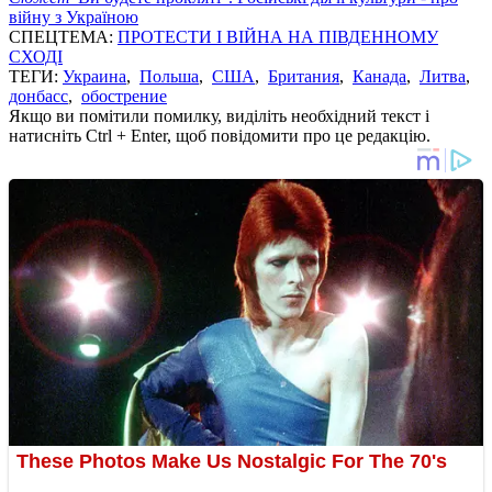
війну з Україною
СПЕЦТЕМА:
ПРОТЕСТИ І ВІЙНА НА ПІВДЕННОМУ
СХОДІ
ТЕГИ:
Украина
,
Польша
,
США
,
Британия
,
Канада
,
Литва
,
донбасс
,
обострение
Якщо ви помітили помилку, виділіть необхідний текст і
натисніть Ctrl + Enter, щоб повідомити про це редакцію.