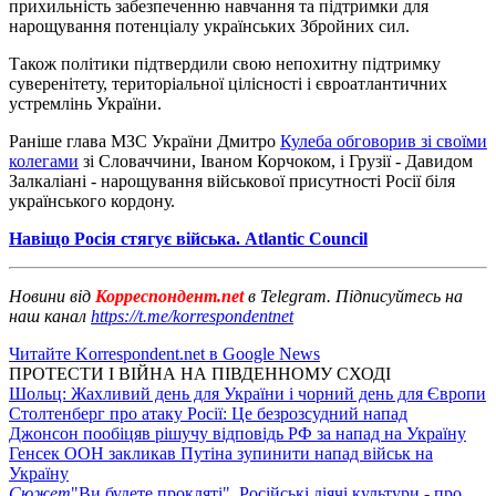
прихильність забезпеченню навчання та підтримки для
нарощування потенціалу українських Збройних сил.
Також політики підтвердили свою непохитну підтримку
суверенітету, територіальної цілісності і євроатлантичних
устремлінь України.
Раніше глава МЗС України Дмитро
Кулеба обговорив зі своїми
колегами
зі Словаччини, Іваном Корчоком, і Грузії - Давидом
Залкаліані - нарощування військової присутності Росії біля
українського кордону.
Навіщо Росія стягує війська. Atlantic Council
Новини від
Корреспондент.net
в Telegram. Підписуйтесь на
наш канал
https://t.me/korrespondentnet
Читайте Korrespondent.net в Google News
ПРОТЕСТИ І ВІЙНА НА ПІВДЕННОМУ СХОДІ
Шольц: Жахливий день для України і чорний день для Європи
Столтенберг про атаку Росії: Це безрозсудний напад
Джонсон пообіцяв рішучу відповідь РФ за напад на Україну
Генсек ООН закликав Путіна зупинити напад військ на
Україну
Сюжет
"Ви будете прокляті". Російські діячі культури - про