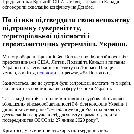
Представники Британії, США, Литви, Польщі та Канади
обговорили ескалацію конфлікту на Донбасі
Політики підтвердили свою непохитну
підтримку суверенітету,
територіальної цілісності і
євроатлантичних устремлінь України.
Міністр оборони Британії Бен Воллес провів онлайн-зустріч з
представниками США, Литви, Польщі та Канади з питання
України на тлі ескалації конфлікту на Донбасі. Про це в
четвер, 8 квітня,
повідомила
прес-служба Пентагону.
Зазначається, що на зустріч були запрошені делегати тих країн,
які вносять основний вклад в сферу безпеки України.
Так, в ході зустрічі сторони висловили стурбованість щодо
збільшення військової активності РФ біля кордонів України і
дійшли висновку, що "дестабілізуючі дії Росії підривають
деескалацію напруженості, досягнуту в рамках угоди за
посередництва ОБСЄ від 27 липня 2020 року".
Крім того, учасники переговорів підтвердили свою