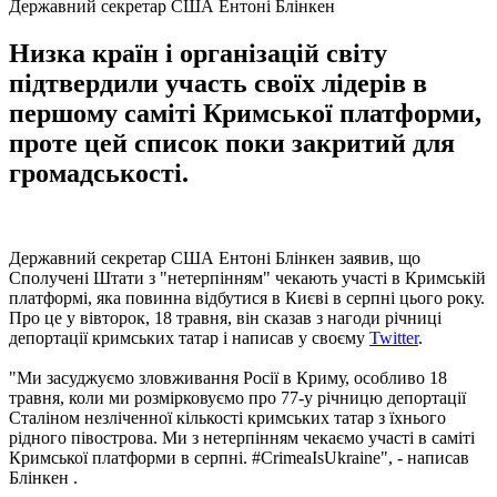
Державний секретар США Ентоні Блінкен
Низка країн і організацій світу
підтвердили участь своїх лідерів в
першому саміті Кримської платформи,
проте цей список поки закритий для
громадськості.
Державний секретар США Ентоні Блінкен заявив, що
Сполучені Штати з "нетерпінням" чекають участі в Кримській
платформі, яка повинна відбутися в Києві в серпні цього року.
Про це у вівторок, 18 травня, він сказав з нагоди річниці
депортації кримських татар і написав у своєму
Twitter
.
"Ми засуджуємо зловживання Росії в Криму, особливо 18
травня, коли ми розмірковуємо про 77-у річницю депортації
Сталіном незліченної кількості кримських татар з їхнього
рідного півострова. Ми з нетерпінням чекаємо участі в саміті
Кримської платформи в серпні. #CrimeaIsUkraine", - написав
Блінкен .