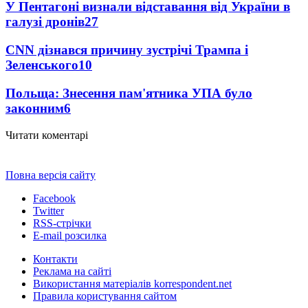
У Пентагоні визнали відставання від України в
галузі дронів
27
CNN дізнався причину зустрічі Трампа і
Зеленського
10
Польща: Знесення пам'ятника УПА було
законним
6
Читати коментарі
Повна версія сайту
Facebook
Twitter
RSS-стрічки
E-mail розсилка
Контакти
Реклама на сайті
Використання матеріалів korrespondent.net
Правила користування сайтом