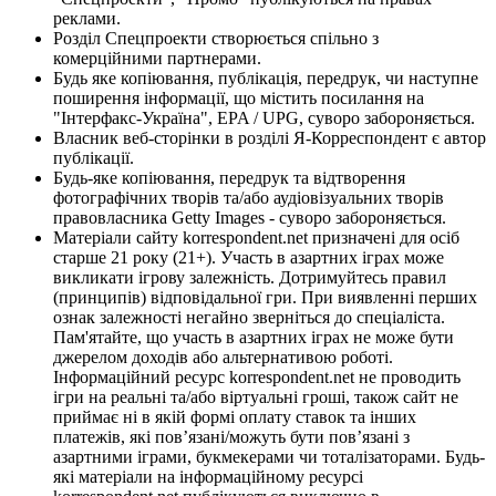
реклами.
Розділ Спецпроекти створюється спільно з
комерційними партнерами.
Будь яке копіювання, публікація, передрук, чи наступне
поширення інформації, що містить посилання на
"Інтерфакс-Україна", EPA / UPG, суворо забороняється.
Власник веб-сторінки в розділі Я-Корреспондент є автор
публікації.
Будь-яке копіювання, передрук та відтворення
фотографічних творів та/або аудіовізуальних творів
правовласника Getty Images - суворо забороняється.
Матеріали сайту korrespondent.net призначені для осіб
старше 21 року (21+). Участь в азартних іграх може
викликати ігрову залежність. Дотримуйтесь правил
(принципів) відповідальної гри. При виявленні перших
ознак залежності негайно зверніться до спеціаліста.
Пам'ятайте, що участь в азартних іграх не може бути
джерелом доходів або альтернативою роботі.
Інформаційний ресурс korrespondent.net не проводить
ігри на реальні та/або віртуальні гроші, також сайт не
приймає ні в якій формі оплату ставок та інших
платежів, які пов’язані/можуть бути пов’язані з
азартними іграми, букмекерами чи тоталізаторами. Будь-
які матеріали на інформаційному ресурсі