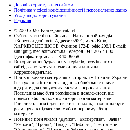
Договір користування сайтом
Політика у сфері конфіденційності і персональних даних
Угода щодо користування
Редакція
© 2000-2026, Korrespondent.net
Суб'єкт у сфері онлайн-медіа Назва онлайн-медіа –
«КореспонденТ.net» Адреса: 02091, місто Київ,
ХАРКІВСЬКЕ ШОСЕ, будинок 172-Б, офіс 208/1 E-mail:
sunlight@mediadim.com.ua
Телефон: 044-205-43-00
Ідентифікатор медіа – R40-06068
Використання будь-яких матеріалів, розміщених на
сайті, дозволяється за умови посилання на
Корреспондент.net.
При копіюванні матеріалів зі сторінки « Новини України
і світу» , для інтернет - видань - обов'язкове пряме
відкрите для пошукових систем гіперпосилання .
Посилання має бути розміщена в незалежності від
повного або часткового використання матеріалів.
Гіперпосилання ( для інтернет - видань) - повинна бути
розміщена в підзаголовку або в першому абзаці
матеріалу.
Новини з позначками "Думка", "Експертиза", "Заява",
"Регіони", "Гроші", "Влада", "Вибори", "Тест-драйв",
"Спецпроекти", "Промо" публікуються на правах