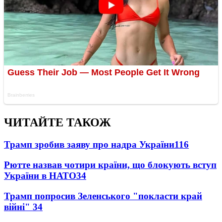
ЧИТАЙТЕ ТАКОЖ
Трамп зробив заяву про надра України
116
Рютте назвав чотири країни, що блокують вступ
України в НАТО
34
Трамп попросив Зеленського "покласти край
війні"
34