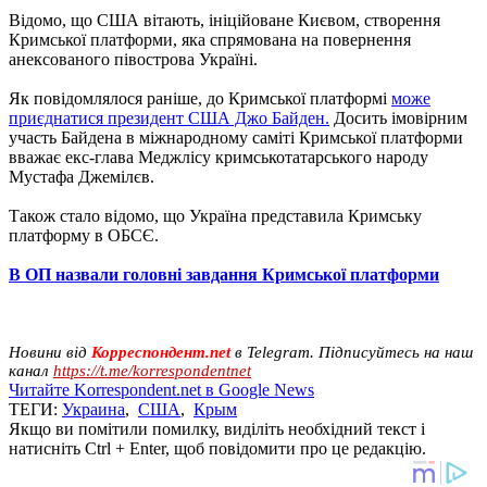
Відомо, що США вітають, ініційоване Києвом, створення
Кримської платформи, яка спрямована на повернення
анексованого півострова Україні.
Як повідомлялося раніше, до Кримської платформі
може
приєднатися президент США Джо Байден.
Досить імовірним
участь Байдена в міжнародному саміті Кримської платформи
вважає екс-глава Меджлісу кримськотатарського народу
Мустафа Джемілєв.
Також стало відомо, що Україна представила Кримську
платформу в ОБСЄ.
В ОП назвали головні завдання Кримської платформи
Новини від
Корреспондент.net
в Telegram. Підписуйтесь на наш
канал
https://t.me/korrespondentnet
Читайте Korrespondent.net в Google News
ТЕГИ:
Украина
,
США
,
Крым
Якщо ви помітили помилку, виділіть необхідний текст і
натисніть Ctrl + Enter, щоб повідомити про це редакцію.