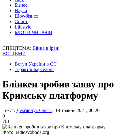
Бізнес
Наука
Шоу-бізнес
Спорт
Lifestyle
БЛОГИ ЧИТАЧІВ
СПЕЦТЕМА:
Війна в Ірані
ВСІ ТЕМИ
Вступ України в ЄС
Теракт в Барселоні
Блінкен зробив заяву про
Кримську платформу
Текст:
Дем'янчук Ольга
, 19 травня 2021, 00:26
0
761
Фото: radiosvoboda.org