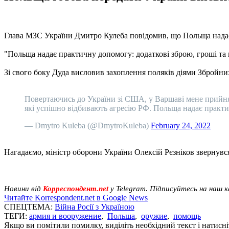
Глава МЗС України Дмитро Кулеба повідомив, що Польща надає 
"Польща надає практичну допомогу: додаткові зброю, гроші та г
Зі свого боку Дуда висловив захоплення поляків діями Збройни
Повертаючись до України зі США, у Варшаві мене прийня
які успішно відбивають агресію РФ. Польща надає практи
— Dmytro Kuleba (@DmytroKuleba)
February 24, 2022
Нагадаємо, міністр оборони України Олексій Рєзніков звернувс
Новини від
Корреспондент.net
у Telegram. Підписуйтесь на наш 
Читайте Korrespondent.net в Google News
СПЕЦТЕМА:
Війна Росії з Україною
ТЕГИ:
армия и вооружение
,
Польша
,
оружие
,
помощь
Якщо ви помітили помилку, виділіть необхідний текст і натисніт