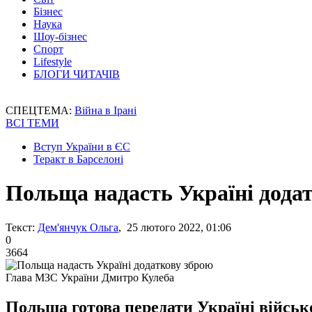
Бізнес
Наука
Шоу-бізнес
Спорт
Lifestyle
БЛОГИ ЧИТАЧІВ
СПЕЦТЕМА:
Війна в Ірані
ВСІ ТЕМИ
Вступ України в ЄС
Теракт в Барселоні
Польща надасть Україні дода
Текст:
Дем'янчук Ольга
, 25 лютого 2022, 01:06
0
3664
Глава МЗС України Дмитро Кулеба
Польща готова передати Україні військо