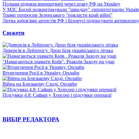
Польща підняла винищувачі через атаку РФ на Україну
У МЗС Боснії розкритикували "швидшу" євроінтеграцію Украї
Трамп попросив Зеленського "покласти край війні"
Литва зобов'яже артистів РФ і Білорусі підписувати антивоєнн
Сюжети
Диверсія в Лейпцигу. Дрон біля українського літака
"Намагаються зламати Київ". Реакція Заходу на удар
Вторгнення Росії в Україну. Онлайн
Війна на Близькому Сході. Онлайн
Підсумки 4.8: Сафарі у Херсоні і підсумки операції
ВИБІР РЕДАКТОРА