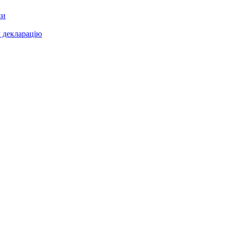
ни
у декларацію