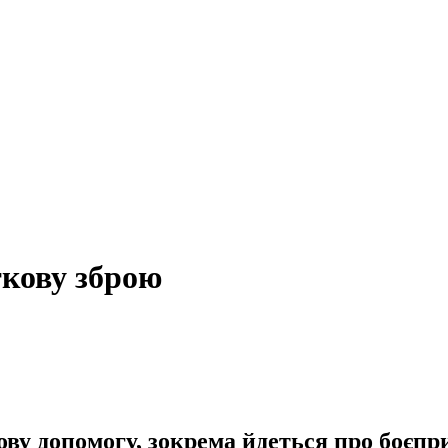
ткову зброю
ву допомогу, зокрема йдеться про боєпри