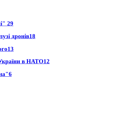
ні"
29
лузі дронів
18
ого
13
 України в НАТО
12
на"
6