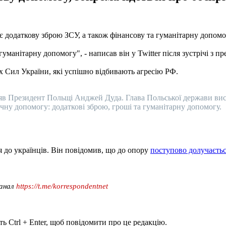
додаткову зброю ЗСУ, а також фінансову та гуманітарну допомо
уманітарну допомогу", - написав він у Twitter після зустрічі з
х Сил України, які успішно відбивають агресію РФ.
в Президент Польщі Анджей Дуда. Глава Польської держави вис
чну допомогу: додаткові зброю, гроші та гуманітарну допомогу.
я до українців. Він повідомив, що до опору
поступово долучаєтьс
канал
https://t.me/korrespondentnet
ь Ctrl + Enter, щоб повідомити про це редакцію.