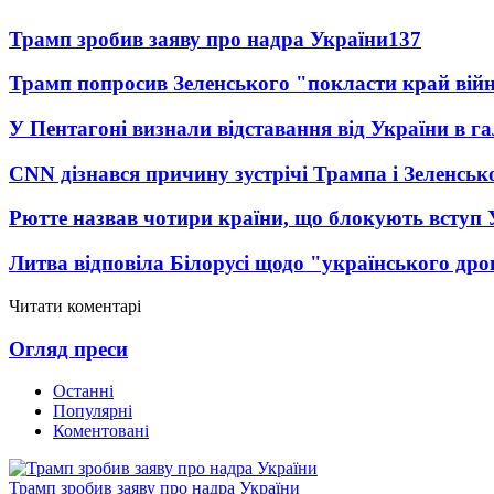
Трамп зробив заяву про надра України
137
Трамп попросив Зеленського "покласти край вій
У Пентагоні визнали відставання від України в га
CNN дізнався причину зустрічі Трампа і Зеленськ
Рютте назвав чотири країни, що блокують вступ
Литва відповіла Білорусі щодо "українського дро
Читати коментарі
Огляд преси
Останні
Популярні
Коментовані
Трамп зробив заяву про надра України