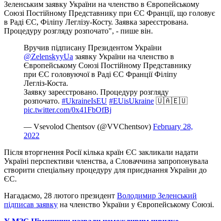
Зеленським заявку України на членство в Європейському
Союзі Постійному Представнику при ЄС Франції, що головує
в Раді ЄС, Філіпу Леглізу-Косту. Заявка зареєстрована.
Процедуру розгляду розпочато", - пише він.
Вручив підписану Президентом України
@ZelenskyyUa
заявку України на членство в
Європейському Союзі Постійному Представнику
при ЄС головуючої в Раді ЄС Франції Філіпу
Легліз-Коста.
Заявку зареєстровано. Процедуру розгляду
розпочато.
#UkraineIsEU
#EUisUkraine
🇺🇦🇪🇺
pic.twitter.com/0x41FbOfBj
— Vsevolod Chentsov (@VVChentsov)
February 28,
2022
Після вторгнення Росії кілька країн ЄС закликали надати
Україні перспективи членства, а Словаччина запропонувала
створити спеціальну процедуру для приєднання України до
ЄС.
Нагадаємо, 28 лютого президент
Володимир Зеленський
підписав заявку
на членство України у Європейському Союзі.