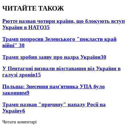
ЧИТАЙТЕ ТАКОЖ
Рютте назвав чотири країни, що блокують вступ
України в НАТО
35
Трамп попросив Зеленського "покласти край
війні"
30
Трамп зробив заяву про надра України
30
У Пентагоні визнали відставання від України в
галузі дронів
15
Польща: Знесення пам'ятника УПА було
законним
9
Трамп назвав "причину" нападу Росії на
Україну
6
Читати коментарі