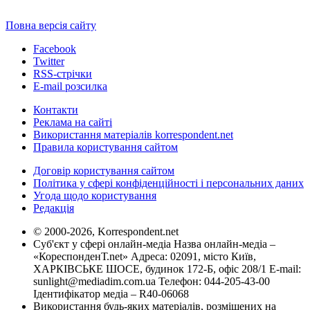
Повна версія сайту
Facebook
Twitter
RSS-стрічки
E-mail розсилка
Контакти
Реклама на сайті
Використання матеріалів korrespondent.net
Правила користування сайтом
Договір користування сайтом
Політика у сфері конфіденційності і персональних даних
Угода щодо користування
Редакція
© 2000-2026, Korrespondent.net
Суб'єкт у сфері онлайн-медіа Назва онлайн-медіа –
«КореспонденТ.net» Адреса: 02091, місто Київ,
ХАРКІВСЬКЕ ШОСЕ, будинок 172-Б, офіс 208/1 E-mail:
sunlight@mediadim.com.ua
Телефон: 044-205-43-00
Ідентифікатор медіа – R40-06068
Використання будь-яких матеріалів, розміщених на