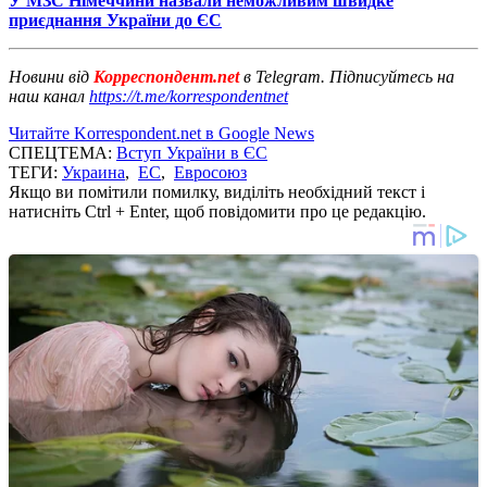
У МЗС Німеччини назвали неможливим швидке
приєднання України до ЄС
Новини від
Корреспондент.net
в Telegram. Підписуйтесь на
наш канал
https://t.me/korrespondentnet
Читайте Korrespondent.net в Google News
СПЕЦТЕМА:
Вступ України в ЄС
ТЕГИ:
Украина
,
ЕС
,
Евросоюз
Якщо ви помітили помилку, виділіть необхідний текст і
натисніть Ctrl + Enter, щоб повідомити про це редакцію.