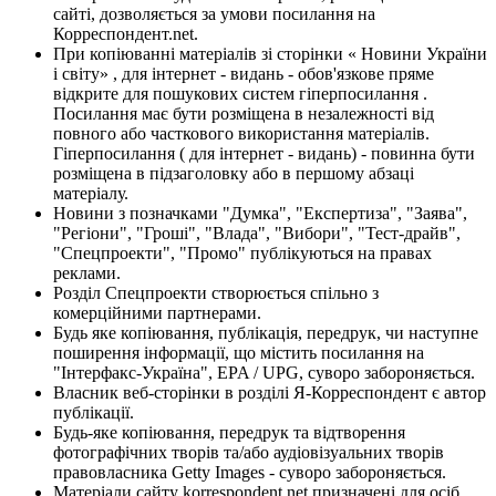
сайті, дозволяється за умови посилання на
Корреспондент.net.
При копіюванні матеріалів зі сторінки « Новини України
і світу» , для інтернет - видань - обов'язкове пряме
відкрите для пошукових систем гіперпосилання .
Посилання має бути розміщена в незалежності від
повного або часткового використання матеріалів.
Гіперпосилання ( для інтернет - видань) - повинна бути
розміщена в підзаголовку або в першому абзаці
матеріалу.
Новини з позначками "Думка", "Експертиза", "Заява",
"Регіони", "Гроші", "Влада", "Вибори", "Тест-драйв",
"Спецпроекти", "Промо" публікуються на правах
реклами.
Розділ Спецпроекти створюється спільно з
комерційними партнерами.
Будь яке копіювання, публікація, передрук, чи наступне
поширення інформації, що містить посилання на
"Інтерфакс-Україна", EPA / UPG, суворо забороняється.
Власник веб-сторінки в розділі Я-Корреспондент є автор
публікації.
Будь-яке копіювання, передрук та відтворення
фотографічних творів та/або аудіовізуальних творів
правовласника Getty Images - суворо забороняється.
Матеріали сайту korrespondent.net призначені для осіб