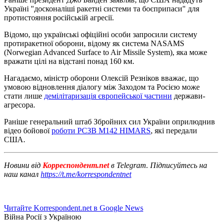
Україні "досконаліші ракетні системи та боєприпаси" для
протистояння російській агресії.
Відомо, що українські офіційні особи запросили систему
протиракетної оборони, відому як система NASAMS
(Norwegian Advanced Surface to Air Missile System), яка може
вражати цілі на відстані понад 160 км.
Нагадаємо, міністр оборони Олексій Резніков вважає, що
умовою відновлення діалогу між Заходом та Росією може
стати лише
демілітаризація європейської частини
держави-
агресора.
Раніше генеральний штаб Збройних сил України оприлюднив
відео бойової
роботи РСЗВ M142 HIMARS
, які передали
США.
Новини від
Корреспондент.net
в Telegram. Підписуйтесь на
наш канал
https://t.me/korrespondentnet
Читайте Korrespondent.net в Google News
Війна Росії з Україною