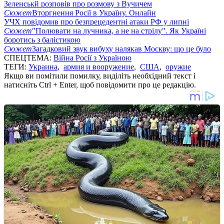
Зеленськй розповів про розмову з Вучичем
Сюжет
Вторгнення Росії в Україну. Онлайн
УЧХ повідомив про безпрецедентні атаки РФ у липні
Сюжет
"Полювати на лучника, а не на стрілу". Як Україні
боротись з балістикою
Сюжет
Загадковий звук вибуху налякав Москву: що це було
СПЕЦТЕМА:
Війна Росії з Україною
ТЕГИ:
Украина
,
армия и вооружение
,
США
,
оружие
Якщо ви помітили помилку, виділіть необхідний текст і
натисніть Ctrl + Enter, щоб повідомити про це редакцію.