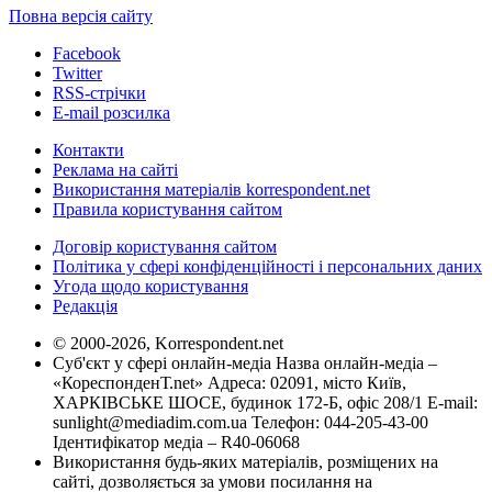
Повна версія сайту
Facebook
Twitter
RSS-стрічки
E-mail розсилка
Контакти
Реклама на сайті
Використання матеріалів korrespondent.net
Правила користування сайтом
Договір користування сайтом
Політика у сфері конфіденційності і персональних даних
Угода щодо користування
Редакція
© 2000-2026, Korrespondent.net
Суб'єкт у сфері онлайн-медіа Назва онлайн-медіа –
«КореспонденТ.net» Адреса: 02091, місто Київ,
ХАРКІВСЬКЕ ШОСЕ, будинок 172-Б, офіс 208/1 E-mail:
sunlight@mediadim.com.ua
Телефон: 044-205-43-00
Ідентифікатор медіа – R40-06068
Використання будь-яких матеріалів, розміщених на
сайті, дозволяється за умови посилання на