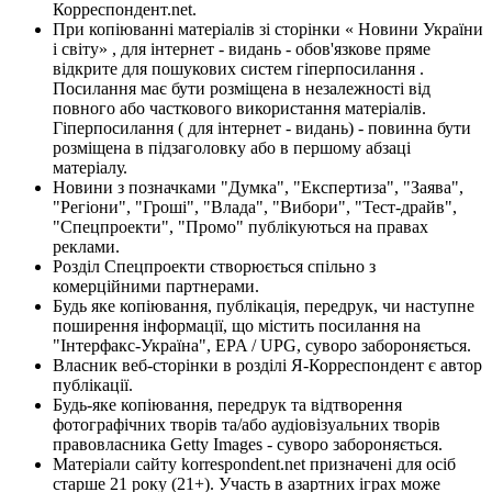
Корреспондент.net.
При копіюванні матеріалів зі сторінки « Новини України
і світу» , для інтернет - видань - обов'язкове пряме
відкрите для пошукових систем гіперпосилання .
Посилання має бути розміщена в незалежності від
повного або часткового використання матеріалів.
Гіперпосилання ( для інтернет - видань) - повинна бути
розміщена в підзаголовку або в першому абзаці
матеріалу.
Новини з позначками "Думка", "Експертиза", "Заява",
"Регіони", "Гроші", "Влада", "Вибори", "Тест-драйв",
"Спецпроекти", "Промо" публікуються на правах
реклами.
Розділ Спецпроекти створюється спільно з
комерційними партнерами.
Будь яке копіювання, публікація, передрук, чи наступне
поширення інформації, що містить посилання на
"Інтерфакс-Україна", EPA / UPG, суворо забороняється.
Власник веб-сторінки в розділі Я-Корреспондент є автор
публікації.
Будь-яке копіювання, передрук та відтворення
фотографічних творів та/або аудіовізуальних творів
правовласника Getty Images - суворо забороняється.
Матеріали сайту korrespondent.net призначені для осіб
старше 21 року (21+). Участь в азартних іграх може