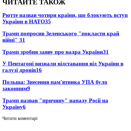
ЧИТАЙТЕ ТАКОЖ
Рютте назвав чотири країни, що блокують вступ
України в НАТО
35
Трамп попросив Зеленського "покласти край
війні"
31
Трамп зробив заяву про надра України
31
У Пентагоні визнали відставання від України в
галузі дронів
16
Польща: Знесення пам'ятника УПА було
законним
9
Трамп назвав "причину" нападу Росії на
Україну
6
Читати коментарі