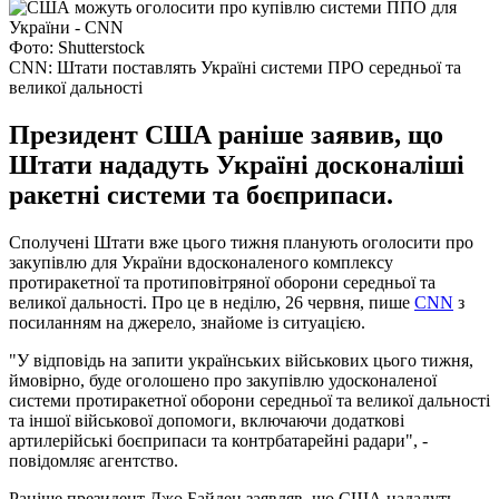
Фото: Shutterstock
CNN: Штати поставлять Україні системи ПРО середньої та
великої дальності
Президент США раніше заявив, що
Штати нададуть Україні досконаліші
ракетні системи та боєприпаси.
Сполучені Штати вже цього тижня планують оголосити про
закупівлю для України вдосконаленого комплексу
протиракетної та протиповітряної оборони середньої та
великої дальності. Про це в неділю, 26 червня, пише
CNN
з
посиланням на джерело, знайоме із ситуацією.
"У відповідь на запити українських військових цього тижня,
ймовірно, буде оголошено про закупівлю удосконаленої
системи протиракетної оборони середньої та великої дальності
та іншої військової допомоги, включаючи додаткові
артилерійські боєприпаси та контрбатарейні радари", -
повідомляє агентство.
Раніше президент Джо Байден заявляв, що США нададуть