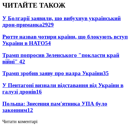
ЧИТАЙТЕ ТАКОЖ
У Болгарії заявили, що вибухнув український
дрон-приманка
2929
Рютте назвав чотири країни, що блокують вступ
України в НАТО
54
Трамп попросив Зеленського "покласти край
війні"
42
Трамп зробив заяву про надра України
35
У Пентагоні визнали відставання від України в
галузі дронів
16
Польща: Знесення пам'ятника УПА було
законним
12
Читати коментарі