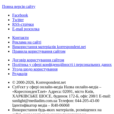
Повна версія сайту
Facebook
Twitter
RSS-стрічки
E-mail розсилка
Контакти
Реклама на сайті
Використання матеріалів korrespondent.net
Правила користування сайтом
Договір користування сайтом
Політика у сфері конфіденційності і персональних даних
Угода щодо користування
Редакція
© 2000-2026, Korrespondent.net
Суб'єкт у сфері онлайн-медіа Назва онлайн-медіа –
«КореспонденТ.net» Адреса: 02091, місто Київ,
ХАРКІВСЬКЕ ШОСЕ, будинок 172-Б, офіс 208/1 E-mail:
sunlight@mediadim.com.ua
Телефон: 044-205-43-00
Ідентифікатор медіа – R40-06068
Використання будь-яких матеріалів, розміщених на