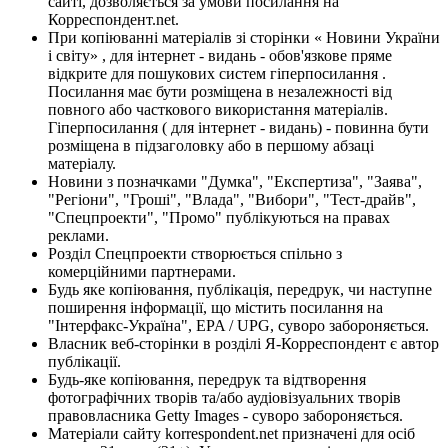
сайті, дозволяється за умови посилання на
Корреспондент.net.
При копіюванні матеріалів зі сторінки « Новини України
і світу» , для інтернет - видань - обов'язкове пряме
відкрите для пошукових систем гіперпосилання .
Посилання має бути розміщена в незалежності від
повного або часткового використання матеріалів.
Гіперпосилання ( для інтернет - видань) - повинна бути
розміщена в підзаголовку або в першому абзаці
матеріалу.
Новини з позначками "Думка", "Експертиза", "Заява",
"Регіони", "Гроші", "Влада", "Вибори", "Тест-драйв",
"Спецпроекти", "Промо" публікуються на правах
реклами.
Розділ Спецпроекти створюється спільно з
комерційними партнерами.
Будь яке копіювання, публікація, передрук, чи наступне
поширення інформації, що містить посилання на
"Інтерфакс-Україна", EPA / UPG, суворо забороняється.
Власник веб-сторінки в розділі Я-Корреспондент є автор
публікації.
Будь-яке копіювання, передрук та відтворення
фотографічних творів та/або аудіовізуальних творів
правовласника Getty Images - суворо забороняється.
Матеріали сайту korrespondent.net призначені для осіб