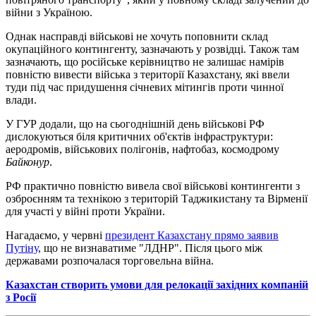
війни з Україною.
Однак насправді військові не хочуть поповнити склад
окупаційного контингенту, зазначають у розвідці. Також там
зазначають, що російське керівництво не залишає намірів
повністю вивести війська з території Казахстану, які ввели
туди під час придушення січневих мітингів проти чинної
влади.
У ГУР додали, що на сьогоднішній день військові РФ
дислокуються біля критичних об'єктів інфраструктури:
аеродромів, військових полігонів, нафтобаз, космодрому
Байконур
.
РФ практично повністю вивела свої військові контингенти з
озброєнням та технікою з територій Таджикистану та Вірменії
для участі у війні проти України.
Нагадаємо, у червні
президент Казахстану прямо заявив
Путіну
, що не визнаватиме "ЛДНР". Після цього між
державами розпочалася торговельна війна.
Казахстан створить умови для релокації західних компаній
з Росії