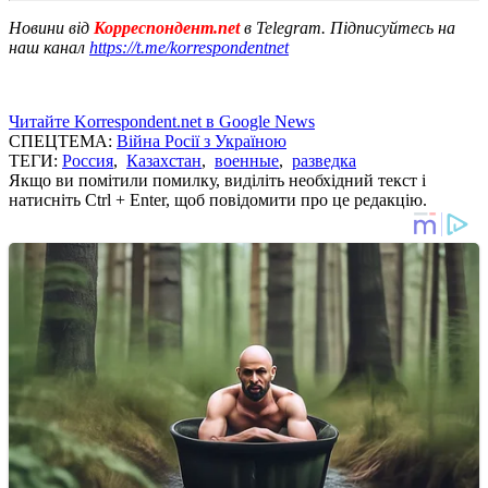
Новини від
Корреспондент.net
в Telegram. Підписуйтесь на
наш канал
https://t.me/korrespondentnet
Читайте Korrespondent.net в Google News
СПЕЦТЕМА:
Війна Росії з Україною
ТЕГИ:
Россия
,
Казахстан
,
военные
,
разведка
Якщо ви помітили помилку, виділіть необхідний текст і
натисніть Ctrl + Enter, щоб повідомити про це редакцію.