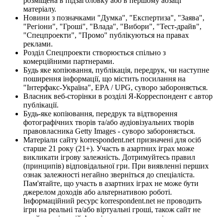
розміщена в підзаголовку або в першому абзаці
матеріалу.
Новини з позначками "Думка", "Експертиза", "Заява",
"Регіони", "Гроші", "Влада", "Вибори", "Тест-драйв",
"Спецпроекти", "Промо" публікуються на правах
реклами.
Розділ Спецпроекти створюється спільно з
комерційними партнерами.
Будь яке копіювання, публікація, передрук, чи наступне
поширення інформації, що містить посилання на
"Інтерфакс-Україна", EPA / UPG, суворо забороняється.
Власник веб-сторінки в розділі Я-Корреспондент є автор
публікації.
Будь-яке копіювання, передрук та відтворення
фотографічних творів та/або аудіовізуальних творів
правовласника Getty Images - суворо забороняється.
Матеріали сайту korrespondent.net призначені для осіб
старше 21 року (21+). Участь в азартних іграх може
викликати ігрову залежність. Дотримуйтесь правил
(принципів) відповідальної гри. При виявленні перших
ознак залежності негайно зверніться до спеціаліста.
Пам'ятайте, що участь в азартних іграх не може бути
джерелом доходів або альтернативою роботі.
Інформаційний ресурс korrespondent.net не проводить
ігри на реальні та/або віртуальні гроші, також сайт не