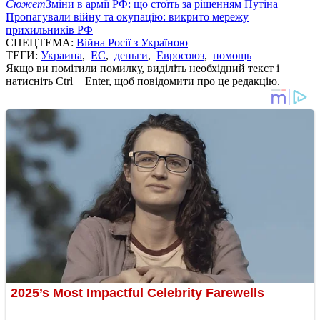
Сюжет
Зміни в армії РФ: що стоїть за рішенням Путіна
Пропагували війну та окупацію: викрито мережу
прихильників РФ
СПЕЦТЕМА:
Війна Росії з Україною
ТЕГИ:
Украина
,
ЕС
,
деньги
,
Евросоюз
,
помощь
Якщо ви помітили помилку, виділіть необхідний текст і
натисніть Ctrl + Enter, щоб повідомити про це редакцію.