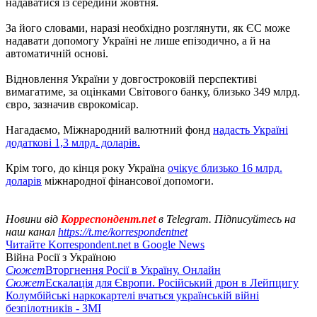
надаватися із середини жовтня.
За його словами, наразі необхідно розглянути, як ЄС може
надавати допомогу Україні не лише епізодично, а й на
автоматичній основі.
Відновлення України у довгостроковій перспективі
вимагатиме, за оцінками Світового банку, близько 349 млрд.
євро, зазначив єврокомісар.
Нагадаємо, Міжнародний валютний фонд
надасть Україні
додаткові 1,3 млрд. доларів.
Крім того, до кінця року Україна
очікує близько 16 млрд.
доларів
міжнародної фінансової допомоги.
Новини від
Корреспондент.net
в Telegram. Підписуйтесь на
наш канал
https://t.me/korrespondentnet
Читайте Korrespondent.net в Google News
Війна Росії з Україною
Сюжет
Вторгнення Росії в Україну. Онлайн
Сюжет
Ескалація для Європи. Російський дрон в Лейпцигу
Колумбійські наркокартелі вчаться українській війні
безпілотників - ЗМІ