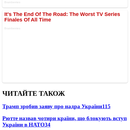
ЧИТАЙТЕ ТАКОЖ
Трамп зробив заяву про надра України
115
Рютте назвав чотири країни, що блокують вступ
України в НАТО
34