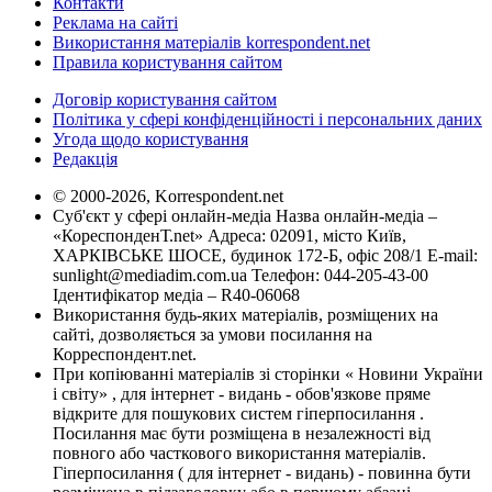
Контакти
Реклама на сайті
Використання матеріалів korrespondent.net
Правила користування сайтом
Договір користування сайтом
Політика у сфері конфіденційності і персональних даних
Угода щодо користування
Редакція
© 2000-2026, Korrespondent.net
Суб'єкт у сфері онлайн-медіа Назва онлайн-медіа –
«КореспонденТ.net» Адреса: 02091, місто Київ,
ХАРКІВСЬКЕ ШОСЕ, будинок 172-Б, офіс 208/1 E-mail:
sunlight@mediadim.com.ua
Телефон: 044-205-43-00
Ідентифікатор медіа – R40-06068
Використання будь-яких матеріалів, розміщених на
сайті, дозволяється за умови посилання на
Корреспондент.net.
При копіюванні матеріалів зі сторінки « Новини України
і світу» , для інтернет - видань - обов'язкове пряме
відкрите для пошукових систем гіперпосилання .
Посилання має бути розміщена в незалежності від
повного або часткового використання матеріалів.
Гіперпосилання ( для інтернет - видань) - повинна бути