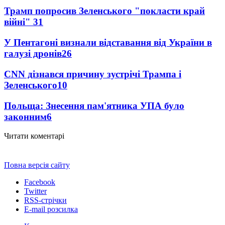
Трамп попросив Зеленського "покласти край
війні"
31
У Пентагоні визнали відставання від України в
галузі дронів
26
CNN дізнався причину зустрічі Трампа і
Зеленського
10
Польща: Знесення пам'ятника УПА було
законним
6
Читати коментарі
Повна версія сайту
Facebook
Twitter
RSS-стрічки
E-mail розсилка