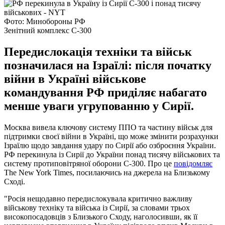
Фото: Минобороны РФ
Зенітний комплекс С-300
Передислокація техніки та військ
позначилася на Ізраїлі: після початку
війни в Україні військове
командування РФ приділяє набагато
менше уваги угрупованню у Сирії.
Москва вивела ключову систему ППО та частину військ для
підтримки своєї війни в Україні, що може змінити розрахунки
Ізраїлю щодо завдання удару по Сирії або озброєння України.
РФ перекинула із Сирії до України понад тисячу військових та
систему протиповітряної оборони С-300. Про це
повідомляє
The New York Times, посилаючись на джерела на Близькому
Сході.
"Росія нещодавно передислокувала критично важливу
військову техніку та війська із Сирії, за словами трьох
високопосадовців з Близького Сходу, наголосивши, як її