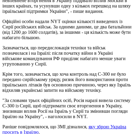
невпевнене вторгнення в Україну підірвало вплив Москви в
інших країнах, та усунувши одну з кількох перешкод на шляху
ізраїльської підтримки України", - пише видання.
Офіційні особи надали NYT оцінки кількості виведених із
Сирії російських військ. За одними даними, це два батальйони
(від 1200 до 1600 солдатів), за іншими - ця кількість може бути
набагато більшою.
Зазначається, що передислокація техніки та військ
позначилася і на Ізраїлі: після початку війни в Україні
військове командування РФ приділяє набагато менше уваги
угрупованню у Сирії.
Крім того, зазначається, що хоча контроль над С-300 не було
передано сирійському уряду, ризик його використання проти
ізраїльських літаків був основною причиною, через яку Ізраїль
відхиляв українські запити на військову техніку.
"За словами трьох офіційних осіб, Росія наразі вивела систему
С-300 із Сирії, щоб підтримати своє вторгнення в Україну,
знизивши вплив Росії на Ізраїль у Сирії та змінивши погляди
Ізраїлю на Україну", - наголосили в NYT.
Раніше повідомлялося, що ЗМІ дізналися,
яку зброю Україна
просить в Ізраїлю
.