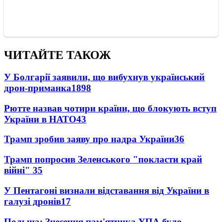
ЧИТАЙТЕ ТАКОЖ
У Болгарії заявили, що вибухнув український
дрон-приманка
1898
Рютте назвав чотири країни, що блокують вступ
України в НАТО
43
Трамп зробив заяву про надра України
36
Трамп попросив Зеленського "покласти край
війні"
35
У Пентагоні визнали відставання від України в
галузі дронів
17
Польща: Знесення пам'ятника УПА було