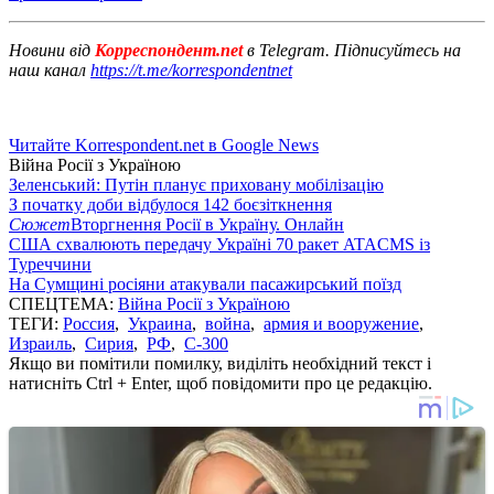
Новини від
Корреспондент.net
в Telegram. Підписуйтесь на
наш канал
https://t.me/korrespondentnet
Читайте Korrespondent.net в Google News
Війна Росії з Україною
Зеленський: Путін планує приховану мобілізацію
З початку доби відбулося 142 боєзіткнення
Сюжет
Вторгнення Росії в Україну. Онлайн
США схвалюють передачу Україні 70 ракет ATACMS із
Туреччини
На Сумщині росіяни атакували пасажирський поїзд
СПЕЦТЕМА:
Війна Росії з Україною
ТЕГИ:
Россия
,
Украина
,
война
,
армия и вооружение
,
Израиль
,
Сирия
,
РФ
,
С-300
Якщо ви помітили помилку, виділіть необхідний текст і
натисніть Ctrl + Enter, щоб повідомити про це редакцію.