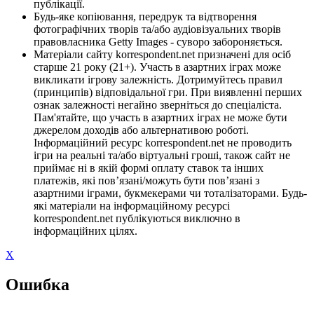
публікації.
Будь-яке копіювання, передрук та відтворення
фотографічних творів та/або аудіовізуальних творів
правовласника Getty Images - суворо забороняється.
Матеріали сайту korrespondent.net призначені для осіб
старше 21 року (21+). Участь в азартних іграх може
викликати ігрову залежність. Дотримуйтесь правил
(принципів) відповідальної гри. При виявленні перших
ознак залежності негайно зверніться до спеціаліста.
Пам'ятайте, що участь в азартних іграх не може бути
джерелом доходів або альтернативою роботі.
Інформаційний ресурс korrespondent.net не проводить
ігри на реальні та/або віртуальні гроші, також сайт не
приймає ні в якій формі оплату ставок та інших
платежів, які пов’язані/можуть бути пов’язані з
азартними іграми, букмекерами чи тоталізаторами. Будь-
які матеріали на інформаційному ресурсі
korrespondent.net публікуються виключно в
інформаційних цілях.
X
Ошибка