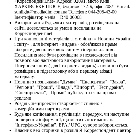
«КореспонденТ.net» Адреса: 02091, місто Київ,
ХАРКІВСЬКЕ ШОСЕ, будинок 172-Б, офіс 208/1 E-mail:
sunlight@mediadim.com.ua
Телефон: 044-205-43-00
Ідентифікатор медіа – R40-06068
Використання будь-яких матеріалів, розміщених на
сайті, дозволяється за умови посилання на
Корреспондент.net.
При копіюванні матеріалів зі сторінки « Новини України
і світу» , для інтернет - видань - обов'язкове пряме
відкрите для пошукових систем гіперпосилання .
Посилання має бути розміщена в незалежності від
повного або часткового використання матеріалів.
Гіперпосилання ( для інтернет - видань) - повинна бути
розміщена в підзаголовку або в першому абзаці
матеріалу.
Новини з позначками "Думка", "Експертиза", "Заява",
"Регіони", "Гроші", "Влада", "Вибори", "Тест-драйв",
"Спецпроекти", "Промо" публікуються на правах
реклами.
Розділ Спецпроекти створюється спільно з
комерційними партнерами.
Будь яке копіювання, публікація, передрук, чи наступне
поширення інформації, що містить посилання на
"Інтерфакс-Україна", EPA / UPG, суворо забороняється.
Власник веб-сторінки в розділі Я-Корреспондент є автор