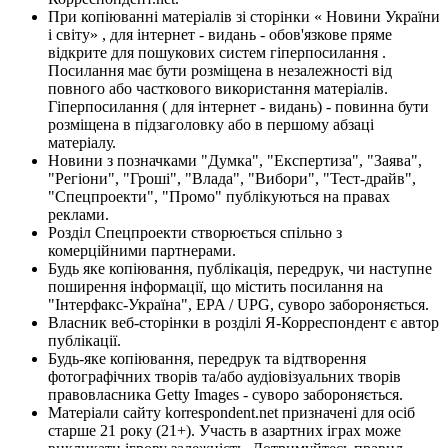
При копіюванні матеріалів зі сторінки « Новини України
і світу» , для інтернет - видань - обов'язкове пряме
відкрите для пошукових систем гіперпосилання .
Посилання має бути розміщена в незалежності від
повного або часткового використання матеріалів.
Гіперпосилання ( для інтернет - видань) - повинна бути
розміщена в підзаголовку або в першому абзаці
матеріалу.
Новини з позначками "Думка", "Експертиза", "Заява",
"Регіони", "Гроші", "Влада", "Вибори", "Тест-драйв",
"Спецпроекти", "Промо" публікуються на правах
реклами.
Розділ Спецпроекти створюється спільно з
комерційними партнерами.
Будь яке копіювання, публікація, передрук, чи наступне
поширення інформації, що містить посилання на
"Інтерфакс-Україна", EPA / UPG, суворо забороняється.
Власник веб-сторінки в розділі Я-Корреспондент є автор
публікації.
Будь-яке копіювання, передрук та відтворення
фотографічних творів та/або аудіовізуальних творів
правовласника Getty Images - суворо забороняється.
Матеріали сайту korrespondent.net призначені для осіб
старше 21 року (21+). Участь в азартних іграх може