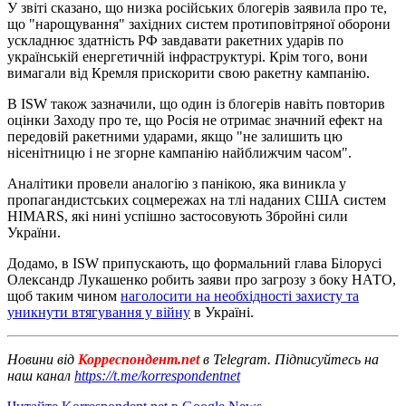
У звіті сказано, що низка російських блогерів заявила про те,
що "нарощування" західних систем протиповітряної оборони
ускладнює здатність РФ завдавати ракетних ударів по
українській енергетичній інфраструктурі. Крім того, вони
вимагали від Кремля прискорити свою ракетну кампанію.
В ISW також зазначили, що один із блогерів навіть повторив
оцінки Заходу про те, що Росія не отримає значний ефект на
передовій ракетними ударами, якщо "не залишить цю
нісенітницю і не згорне кампанію найближчим часом".
Аналітики провели аналогію з панікою, яка виникла у
пропагандистських соцмережах на тлі наданих США систем
HIMARS, які нині успішно застосовують Збройні сили
України.
Додамо, в ISW припускають, що формальний глава Білорусі
Олександр Лукашенко робить заяви про загрозу з боку НАТО,
щоб таким чином
наголосити на необхідності захисту та
уникнути втягування у війну
в Україні.
Новини від
Корреспондент.net
в Telegram. Підписуйтесь на
наш канал
https://t.me/korrespondentnet