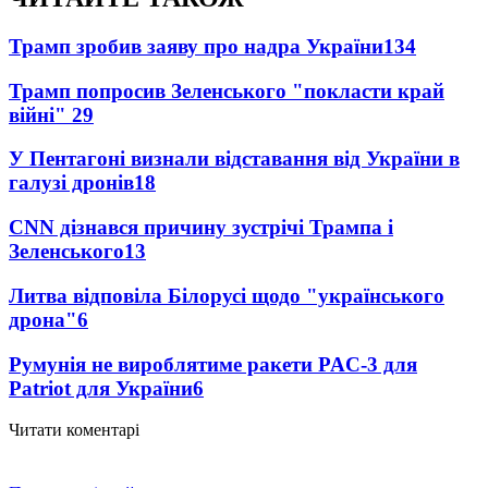
Трамп зробив заяву про надра України
134
Трамп попросив Зеленського "покласти край
війні"
29
У Пентагоні визнали відставання від України в
галузі дронів
18
CNN дізнався причину зустрічі Трампа і
Зеленського
13
Литва відповіла Білорусі щодо "українського
дрона"
6
Румунія не вироблятиме ракети PAC-3 для
Patriot для України
6
Читати коментарі