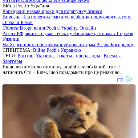
Читайте Korrespondent.net в Google News
Війна Росії з Україною
Корецький назвав кроки для порятунку бізнеса
Вивозив тіла полеглих: загинув керівник пошукового загону
Олексій Юков
Сюжет
Вторгнення Росії в Україну. Онлайн
Агент РФ, який готував теракт у Запоріжжі, отримав 15 років
в'язниці
На Херсонщині обстрілом зруйновано храм Різдва Богородиці
СПЕЦТЕМА:
Війна Росії з Україною
ТЕГИ:
Россия
,
Украина
,
ракеты
,
пропаганда
,
Кремль
,
блоггеры
Якщо ви помітили помилку, виділіть необхідний текст і
натисніть Ctrl + Enter, щоб повідомити про це редакцію.