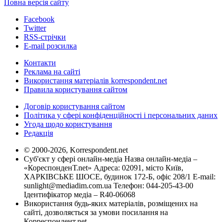
Повна версія сайту
Facebook
Twitter
RSS-стрічки
E-mail розсилка
Контакти
Реклама на сайті
Використання матеріалів korrespondent.net
Правила користування сайтом
Договір користування сайтом
Політика у сфері конфіденційності і персональних даних
Угода щодо користування
Редакція
© 2000-2026, Korrespondent.net
Суб'єкт у сфері онлайн-медіа Назва онлайн-медіа –
«КореспонденТ.net» Адреса: 02091, місто Київ,
ХАРКІВСЬКЕ ШОСЕ, будинок 172-Б, офіс 208/1 E-mail:
sunlight@mediadim.com.ua
Телефон: 044-205-43-00
Ідентифікатор медіа – R40-06068
Використання будь-яких матеріалів, розміщених на
сайті, дозволяється за умови посилання на
Корреспондент.net.