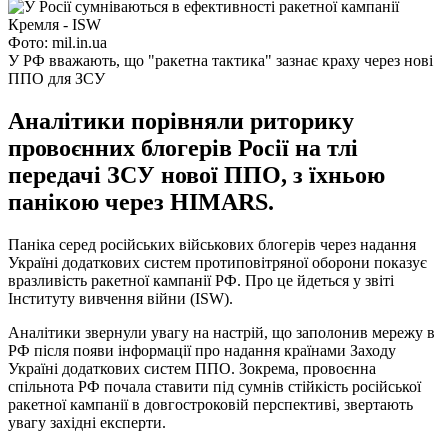
Фото: mil.in.ua
У РФ вважають, що "ракетна тактика" зазнає краху через нові
ППО для ЗСУ
Аналітики порівняли риторику
провоєнних блогерів Росії на тлі
передачі ЗСУ нової ППО, з їхньою
панікою через HIMARS.
Паніка серед російських військових блогерів через надання
Україні додаткових систем протиповітряної оборони показує
вразливість ракетної кампанії РФ. Про це йдеться у звіті
Інституту вивчення війни (ISW).
Аналітики звернули увагу на настрій, що заполонив мережу в
РФ після появи інформації про надання країнами Заходу
Україні додаткових систем ППО. Зокрема, провоєнна
спільнота РФ почала ставити під сумнів стійкість російської
ракетної кампанії в довгостроковій перспективі, звертають
увагу західні експерти.