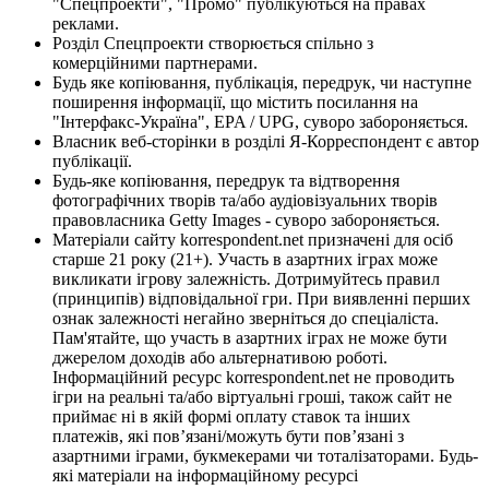
"Спецпроекти", "Промо" публікуються на правах
реклами.
Розділ Спецпроекти створюється спільно з
комерційними партнерами.
Будь яке копіювання, публікація, передрук, чи наступне
поширення інформації, що містить посилання на
"Інтерфакс-Україна", EPA / UPG, суворо забороняється.
Власник веб-сторінки в розділі Я-Корреспондент є автор
публікації.
Будь-яке копіювання, передрук та відтворення
фотографічних творів та/або аудіовізуальних творів
правовласника Getty Images - суворо забороняється.
Матеріали сайту korrespondent.net призначені для осіб
старше 21 року (21+). Участь в азартних іграх може
викликати ігрову залежність. Дотримуйтесь правил
(принципів) відповідальної гри. При виявленні перших
ознак залежності негайно зверніться до спеціаліста.
Пам'ятайте, що участь в азартних іграх не може бути
джерелом доходів або альтернативою роботі.
Інформаційний ресурс korrespondent.net не проводить
ігри на реальні та/або віртуальні гроші, також сайт не
приймає ні в якій формі оплату ставок та інших
платежів, які пов’язані/можуть бути пов’язані з
азартними іграми, букмекерами чи тоталізаторами. Будь-
які матеріали на інформаційному ресурсі