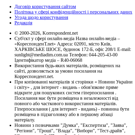
Договір користування сайтом
Політика у сфері конфіденційності і персональних даних
Угода щодо користування
Редакція
© 2000-2026, Korrespondent.net
Суб'єкт у сфері онлайн-медіа Назва онлайн-медіа –
«КореспонденТ.net» Адреса: 02091, місто Київ,
ХАРКІВСЬКЕ ШОСЕ, будинок 172-Б, офіс 208/1 E-mail:
sunlight@mediadim.com.ua
Телефон: 044-205-43-00
Ідентифікатор медіа – R40-06068
Використання будь-яких матеріалів, розміщених на
сайті, дозволяється за умови посилання на
Корреспондент.net.
При копіюванні матеріалів зі сторінки « Новини України
і світу» , для інтернет - видань - обов'язкове пряме
відкрите для пошукових систем гіперпосилання .
Посилання має бути розміщена в незалежності від
повного або часткового використання матеріалів.
Гіперпосилання ( для інтернет - видань) - повинна бути
розміщена в підзаголовку або в першому абзаці
матеріалу.
Новини з позначками "Думка", "Експертиза", "Заява",
"Регіони", "Гроші", "Влада", "Вибори", "Тест-драйв",