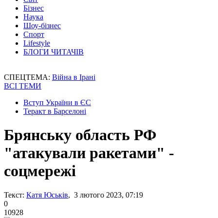
Бізнес
Наука
Шоу-бізнес
Спорт
Lifestyle
БЛОГИ ЧИТАЧІВ
СПЕЦТЕМА:
Війна в Ірані
ВСІ ТЕМИ
Вступ України в ЄС
Теракт в Барселоні
Брянську область РФ
"атакували ракетами" -
соцмережі
Текст:
Катя Юськів
, 3 лютого 2023, 07:19
0
10928