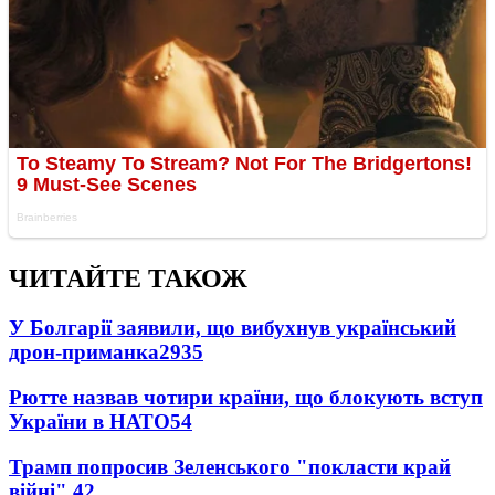
ЧИТАЙТЕ ТАКОЖ
У Болгарії заявили, що вибухнув український
дрон-приманка
2935
Рютте назвав чотири країни, що блокують вступ
України в НАТО
54
Трамп попросив Зеленського "покласти край
війні"
42