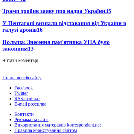
Трамп зробив заяву про надра України
35
У Пентагоні визнали відставання від України в
галузі дронів
16
Польща: Знесення пам'ятника УПА було
законним
13
Читати коментарі
Повна версія сайту
Facebook
Twitter
RSS-стрічки
E-mail розсилка
Контакти
Реклама на сайті
Використання матеріалів korrespondent.net
Правила користування сайтом