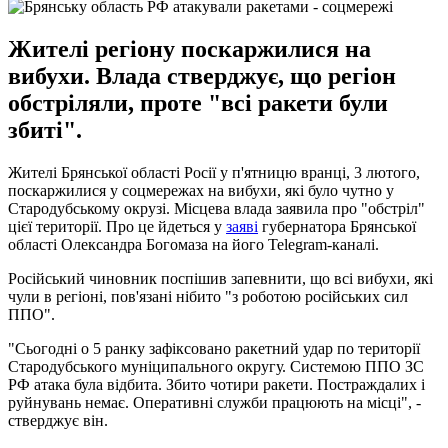
Жителі регіону поскаржилися на
вибухи. Влада стверджує, що регіон
обстріляли, проте "всі ракети були
збиті".
Жителі Брянської області Росії у п'ятницю вранці, 3 лютого,
поскаржилися у соцмережах на вибухи, які було чутно у
Стародубському окрузі. Місцева влада заявила про "обстріл"
цієї території. Про це йдеться у
заяві
губернатора Брянської
області Олександра Богомаза на його Telegram-каналі.
Російський чиновник поспішив запевнити, що всі вибухи, які
чули в регіоні, пов'язані нібито "з роботою російських сил
ППО".
"Сьогодні о 5 ранку зафіксовано ракетний удар по території
Стародубського муніципального округу. Системою ППО ЗС
РФ атака була відбита. Збито чотири ракети. Постраждалих і
руйнувань немає. Оперативні служби працюють на місці", -
стверджує він.