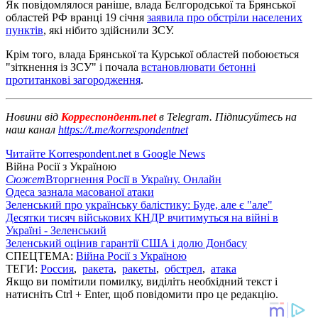
Як повідомлялося раніше, влада Бєлгородської та Брянської
областей РФ вранці 19 січня
заявила про обстріли населених
пунктів
, які нібито здійснили ЗСУ.
Крім того, влада Брянської та Курської областей побоюється
"зіткнення із ЗСУ" і почала
встановлювати бетонні
протитанкові загородження
.
Новини від
Корреспондент.net
в Telegram. Підписуйтесь на
наш канал
https://t.me/korrespondentnet
Читайте Korrespondent.net в Google News
Війна Росії з Україною
Сюжет
Вторгнення Росії в Україну. Онлайн
Одеса зазнала масованої атаки
Зеленський про українську балістику: Буде, але є "але"
Десятки тисяч військових КНДР вчитимуться на війні в
Україні - Зеленський
Зеленський оцінив гарантії США і долю Донбасу
СПЕЦТЕМА:
Війна Росії з Україною
ТЕГИ:
Россия
,
ракета
,
ракеты
,
обстрел
,
атака
Якщо ви помітили помилку, виділіть необхідний текст і
натисніть Ctrl + Enter, щоб повідомити про це редакцію.