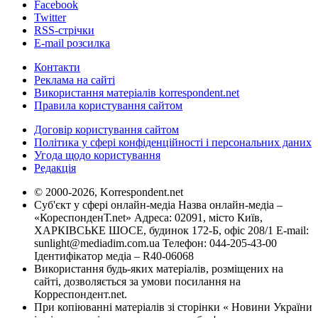
Facebook
Twitter
RSS-стрічки
E-mail розсилка
Контакти
Реклама на сайті
Використання матеріалів korrespondent.net
Правила користування сайтом
Договір користування сайтом
Політика у сфері конфіденційності і персональних даних
Угода щодо користування
Редакція
© 2000-2026, Korrespondent.net
Суб'єкт у сфері онлайн-медіа Назва онлайн-медіа –
«КореспонденТ.net» Адреса: 02091, місто Київ,
ХАРКІВСЬКЕ ШОСЕ, будинок 172-Б, офіс 208/1 E-mail:
sunlight@mediadim.com.ua
Телефон: 044-205-43-00
Ідентифікатор медіа – R40-06068
Використання будь-яких матеріалів, розміщених на
сайті, дозволяється за умови посилання на
Корреспондент.net.
При копіюванні матеріалів зі сторінки « Новини України