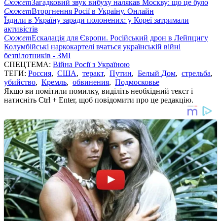
Сюжет
Загадковий звук вибуху налякав Москву: що це було
Сюжет
Вторгнення Росії в Україну. Онлайн
Їздили в Україну заради полонених: у Кореї затримали
активістів
Сюжет
Ескалація для Європи. Російський дрон в Лейпцигу
Колумбійські наркокартелі вчаться українській війні
безпілотників - ЗМІ
СПЕЦТЕМА:
Війна Росії з Україною
ТЕГИ:
Россия
,
США
,
теракт
,
Путин
,
Белый Дом
,
стрельба
,
убийство
,
Кремль
,
обвинения
,
Подмосковье
Якщо ви помітили помилку, виділіть необхідний текст і
натисніть Ctrl + Enter, щоб повідомити про це редакцію.