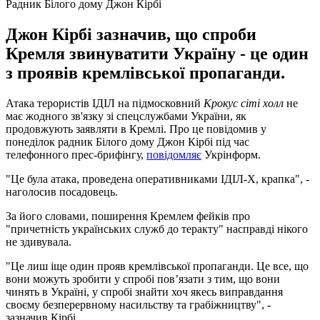
Радник Білого дому Джон Кірбі
Джон Кірбі зазначив, що спроби
Кремля звинуватити Україну - це один
з проявів кремлівської пропаганди.
Атака терористів ІДІЛ на підмосковний
Крокус сіті холл
не
має жодного зв'язку зі спецслужбами України, як
продовжують заявляти в Кремлі. Про це повідомив у
понеділок радник Білого дому Джон Кірбі під час
телефонного прес-брифінгу,
повідомляє
Укрінформ.
"Це була атака, проведена оперативниками ІДІЛ-Х, крапка", -
наголосив посадовець.
За його словами, поширення Кремлем фейків про
"причетність українських служб до теракту" насправді нікого
не здивувала.
"Це лиш іще один прояв кремлівської пропаганди. Це все, що
вони можуть зробити у спробі пов’язати з тим, що вони
чинять в Україні, у спробі знайти хоч якесь виправдання
своєму безперервному насильству та грабіжництву", -
зазначив Кірбі.