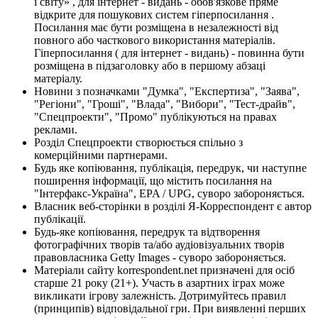
і світу» , для інтернет - видань - обов'язкове пряме
відкрите для пошукових систем гіперпосилання .
Посилання має бути розміщена в незалежності від
повного або часткового використання матеріалів.
Гіперпосилання ( для інтернет - видань) - повинна бути
розміщена в підзаголовку або в першому абзаці
матеріалу.
Новини з позначками "Думка", "Експертиза", "Заява",
"Регіони", "Гроші", "Влада", "Вибори", "Тест-драйв",
"Спецпроекти", "Промо" публікуються на правах
реклами.
Розділ Спецпроекти створюється спільно з
комерційними партнерами.
Будь яке копіювання, публікація, передрук, чи наступне
поширення інформації, що містить посилання на
"Інтерфакс-Україна", EPA / UPG, суворо забороняється.
Власник веб-сторінки в розділі Я-Корреспондент є автор
публікації.
Будь-яке копіювання, передрук та відтворення
фотографічних творів та/або аудіовізуальних творів
правовласника Getty Images - суворо забороняється.
Матеріали сайту korrespondent.net призначені для осіб
старше 21 року (21+). Участь в азартних іграх може
викликати ігрову залежність. Дотримуйтесь правил
(принципів) відповідальної гри. При виявленні перших