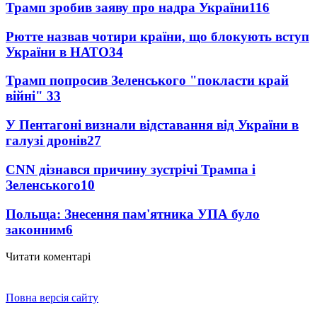
Трамп зробив заяву про надра України
116
Рютте назвав чотири країни, що блокують вступ
України в НАТО
34
Трамп попросив Зеленського "покласти край
війні"
33
У Пентагоні визнали відставання від України в
галузі дронів
27
CNN дізнався причину зустрічі Трампа і
Зеленського
10
Польща: Знесення пам'ятника УПА було
законним
6
Читати коментарі
Повна версія сайту