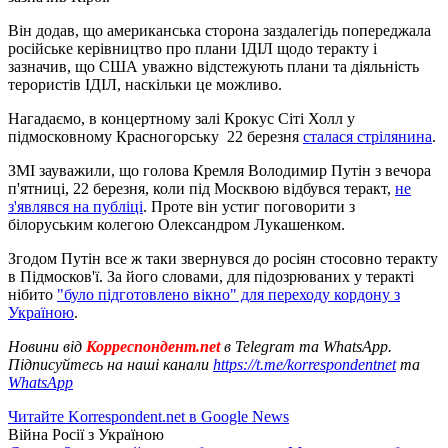
Він додав, що американська сторона заздалегідь попереджала
російське керівництво про плани ІДІЛ щодо теракту і
зазначив, що США уважно відстежують плани та діяльність
терористів ІДІЛ, наскільки це можливо.
Нагадаємо, в концертному залі Крокус Сіті Холл у
підмосковному Красногорську 22 березня
сталася стрілянина
.
ЗМІ зауважили, що голова Кремля Володимир Путін з вечора
п'ятниці, 22 березня, коли під Москвою відбувся теракт,
не
з'являвся на публіці
. Проте він устиг поговорити з
білоруським колегою Олександром Лукашенком.
Згодом Путін все ж таки звернувся до росіян стосовно теракту
в Підмосков'ї. За його словами, для підозрюваних у теракті
нібито
"було підготовлено вікно" для переходу кордону з
Україною
.
Новини від
Корреспондент.net
в Telegram та WhatsApp.
Підписуйтесь на наші канали
https://t.me/korrespondentnet
та
WhatsApp
Читайте Korrespondent.net в Google News
Війна Росії з Україною