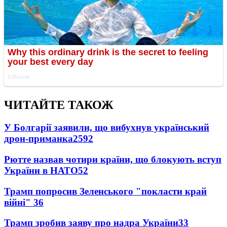
ЧИТАЙТЕ ТАКОЖ
У Болгарії заявили, що вибухнув український
дрон-приманка
2592
Рютте назвав чотири країни, що блокують вступ
України в НАТО
52
Трамп попросив Зеленського "покласти край
війні"
36
Трамп зробив заяву про надра України
33