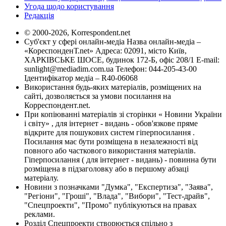
Угода щодо користування
Редакція
© 2000-2026, Korrespondent.net
Суб'єкт у сфері онлайн-медіа Назва онлайн-медіа –
«КореспонденТ.net» Адреса: 02091, місто Київ,
ХАРКІВСЬКЕ ШОСЕ, будинок 172-Б, офіс 208/1 E-mail:
sunlight@mediadim.com.ua
Телефон: 044-205-43-00
Ідентифікатор медіа – R40-06068
Використання будь-яких матеріалів, розміщених на
сайті, дозволяється за умови посилання на
Корреспондент.net.
При копіюванні матеріалів зі сторінки « Новини України
і світу» , для інтернет - видань - обов'язкове пряме
відкрите для пошукових систем гіперпосилання .
Посилання має бути розміщена в незалежності від
повного або часткового використання матеріалів.
Гіперпосилання ( для інтернет - видань) - повинна бути
розміщена в підзаголовку або в першому абзаці
матеріалу.
Новини з позначками "Думка", "Експертиза", "Заява",
"Регіони", "Гроші", "Влада", "Вибори", "Тест-драйв",
"Спецпроекти", "Промо" публікуються на правах
реклами.
Розділ Спецпроекти створюється спільно з