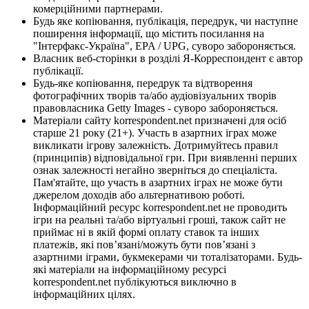
комерційними партнерами.
Будь яке копіювання, публікація, передрук, чи наступне
поширення інформації, що містить посилання на
"Інтерфакс-Україна", EPA / UPG, суворо забороняється.
Власник веб-сторінки в розділі Я-Корреспондент є автор
публікації.
Будь-яке копіювання, передрук та відтворення
фотографічних творів та/або аудіовізуальних творів
правовласника Getty Images - суворо забороняється.
Матеріали сайту korrespondent.net призначені для осіб
старше 21 року (21+). Участь в азартних іграх може
викликати ігрову залежність. Дотримуйтесь правил
(принципів) відповідальної гри. При виявленні перших
ознак залежності негайно зверніться до спеціаліста.
Пам'ятайте, що участь в азартних іграх не може бути
джерелом доходів або альтернативою роботі.
Інформаційний ресурс korrespondent.net не проводить
ігри на реальні та/або віртуальні гроші, також сайт не
приймає ні в якій формі оплату ставок та інших
платежів, які пов’язані/можуть бути пов’язані з
азартними іграми, букмекерами чи тоталізаторами. Будь-
які матеріали на інформаційному ресурсі
korrespondent.net публікуються виключно в
інформаційних цілях.