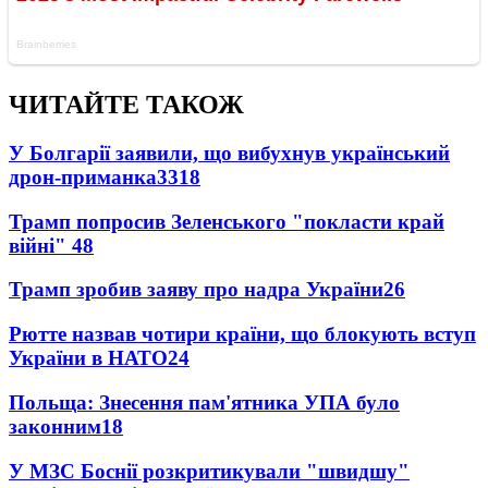
ЧИТАЙТЕ ТАКОЖ
У Болгарії заявили, що вибухнув український
дрон-приманка
3318
Трамп попросив Зеленського "покласти край
війні"
48
Трамп зробив заяву про надра України
26
Рютте назвав чотири країни, що блокують вступ
України в НАТО
24
Польща: Знесення пам'ятника УПА було
законним
18
У МЗС Боснії розкритикували "швидшу"