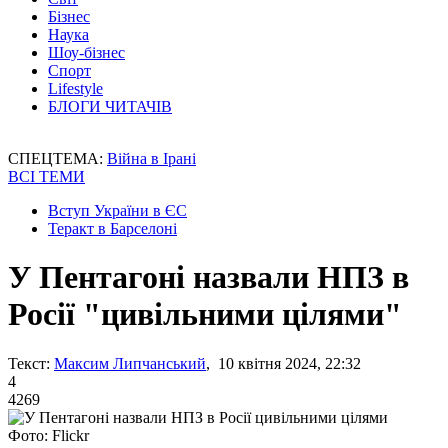
Бізнес
Наука
Шоу-бізнес
Спорт
Lifestyle
БЛОГИ ЧИТАЧІВ
СПЕЦТЕМА:
Війна в Ірані
ВСІ ТЕМИ
Вступ України в ЄС
Теракт в Барселоні
У Пентагоні назвали НПЗ в
Росії "цивільними цілями"
Текст:
Максим Липчанський
, 10 квітня 2024, 22:32
4
4269
Фото: Flickr