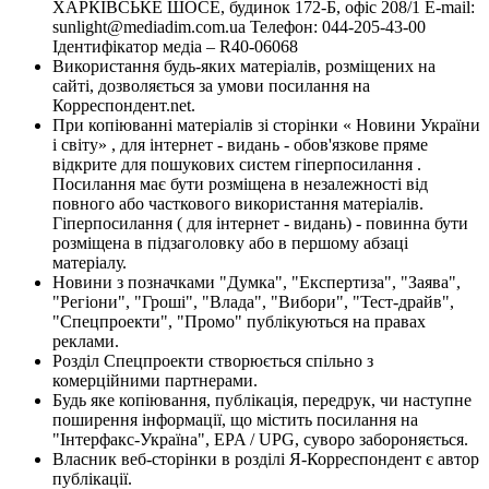
ХАРКІВСЬКЕ ШОСЕ, будинок 172-Б, офіс 208/1 E-mail:
sunlight@mediadim.com.ua
Телефон: 044-205-43-00
Ідентифікатор медіа – R40-06068
Використання будь-яких матеріалів, розміщених на
сайті, дозволяється за умови посилання на
Корреспондент.net.
При копіюванні матеріалів зі сторінки « Новини України
і світу» , для інтернет - видань - обов'язкове пряме
відкрите для пошукових систем гіперпосилання .
Посилання має бути розміщена в незалежності від
повного або часткового використання матеріалів.
Гіперпосилання ( для інтернет - видань) - повинна бути
розміщена в підзаголовку або в першому абзаці
матеріалу.
Новини з позначками "Думка", "Експертиза", "Заява",
"Регіони", "Гроші", "Влада", "Вибори", "Тест-драйв",
"Спецпроекти", "Промо" публікуються на правах
реклами.
Розділ Спецпроекти створюється спільно з
комерційними партнерами.
Будь яке копіювання, публікація, передрук, чи наступне
поширення інформації, що містить посилання на
"Інтерфакс-Україна", EPA / UPG, суворо забороняється.
Власник веб-сторінки в розділі Я-Корреспондент є автор
публікації.