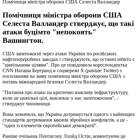
Помічниця міністра оборони США Селеста Валландер
Помічниця міністра оборони США
Селеста Валландер стверджує, що такі
атаки буцімто "непокоять"
Вашингтон.
США занепокоєні через атаки України по російських
нафтопереробних заводах і стверджують, що останні нібито є
"цивільними цілями". Про це повідомила кореспондентка
CNN Наташа Бертранд в соцмережі Х (раніше Twitter) з
посиланням на заяву помічниці міністра оборони США з
питань міжнародної безпеки Селеста Валландер.
"Питання про атаки на критично важливу інфраструктуру,
коли це цивільні цілі, викликає у нас занепокоєння", -
стверджує чиновниця.
Вона зазначила, що Україна дотримується одного з найвищих
стандартів дотримання законів збройних конфліктів, а це -
"один із елементів європейської демократії".
Раніше очільник Пентагону Ллойд Остін, коментуючи це