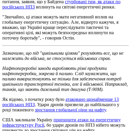
питання, заявив, що у Байдена
стурбовані тим, як атаки по
російських НПЗ
вплинуть на світові енергетичні ринки.
"Звичайно, ці атаки можуть мати негативний вплив на
глобальну енергетичну ситуацію. Але, відверто кажучи, я
вважаю, що Україні краще переслідувати тактичні та
оперативні цілі, які можуть безпосередньо вплинути на
поточну боротьбу", - говорив Остін.
Зазначимо, що під "цивільними цілями" розуміють все, що не
належить до війська, не стосується військових справ.
Нафтопереробні заводи виробляють різні продукти
нафтопереробки, зокрема й паливо. Слід зауважити, що
паливо використовують не тільки для забезпечення потреб
цивільного транспортної техніки, але й військової. Наприклад,
танків, що мають дизельний тип двигуна (Т-90М).
Як відомо, з початку року було
атаковано щонайменше 13
російських НПЗ
. Удари дронів призвели до найбільшого у
році тижневого
зростання глобальної ціни на нафту
.
США закликали Україну
припинити атаки на енергетичну
інфраструктуру Росії
, бо удари дронів по НПЗ нібито можуть
призвести до зростання світових цін на нафту.