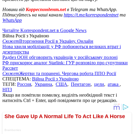
Новини від
Корреспондент.net
в Telegram та WhatsApp.
Підписуйтесь на наші канали
https://t.me/korrespondentnet
та
WhatsApp
Читайте Korrespondent.net в Google News
Війна Росії з Україною
Сюжет
Вторгнення Росії в Україну. Онлайн
Нова хвиля мобілізації: у РФ побоюються великих втрат і
дезертирства
Радбез ООН обговорить українців у російському полоні
РФ прискорює аналог Starlink: ГУР розповіло про супутники
Рассвет
Сюжет
Жертви та поранені. Чергова робота ППО Росії
СПЕЦТЕМА:
Війна Росії з Україною
ТЕГИ:
Россия
,
Украина
,
США
,
Пентагон
,
цели
,
атака
,
НПЗ
Якщо ви помітили помилку, виділіть необхідний текст і
натисніть Ctrl + Enter, щоб повідомити про це редакцію.