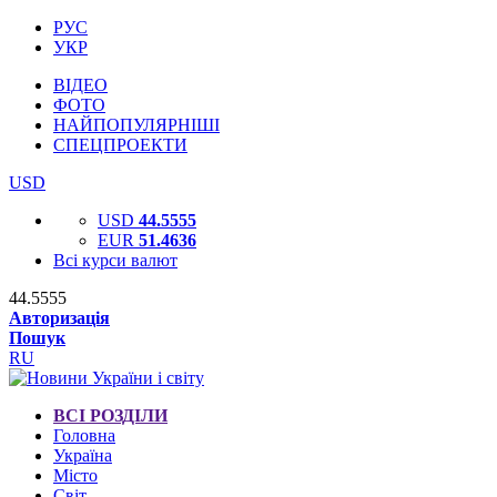
РУС
УКР
ВІДЕО
ФОТО
НАЙПОПУЛЯРНІШІ
СПЕЦПРОЕКТИ
USD
USD
44.5555
EUR
51.4636
Всі курси валют
44.5555
Авторизація
Пошук
RU
ВСІ РОЗДІЛИ
Головна
Україна
Місто
Світ