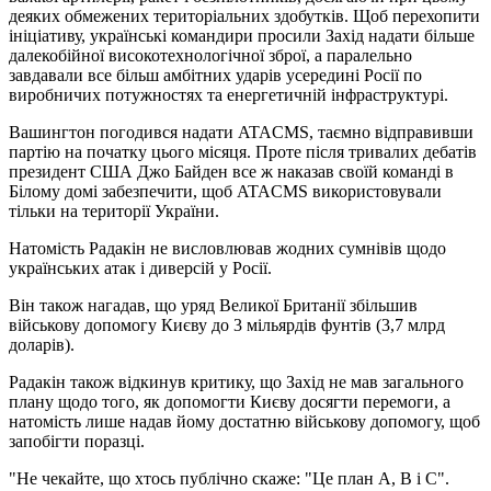
деяких обмежених територіальних здобутків. Щоб перехопити
ініціативу, українські командири просили Захід надати більше
далекобійної високотехнологічної зброї, а паралельно
завдавали все більш амбітних ударів усередині Росії по
виробничих потужностях та енергетичній інфраструктурі.
Вашингтон погодився надати ATACMS, таємно відправивши
партію на початку цього місяця. Проте після тривалих дебатів
президент США Джо Байден все ж наказав своїй команді в
Білому домі забезпечити, щоб ATACMS використовували
тільки на території України.
Натомість Радакін не висловлював жодних сумнівів щодо
українських атак і диверсій у Росії.
Він також нагадав, що уряд Великої Британії збільшив
військову допомогу Києву до 3 мільярдів фунтів (3,7 млрд
доларів).
Радакін також відкинув критику, що Захід не мав загального
плану щодо того, як допомогти Києву досягти перемоги, а
натомість лише надав йому достатню військову допомогу, щоб
запобігти поразці.
"Не чекайте, що хтось публічно скаже: "Це план А, В і С".