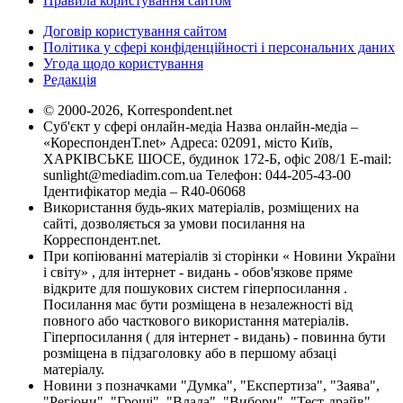
Правила користування сайтом
Договір користування сайтом
Політика у сфері конфіденційності і персональних даних
Угода щодо користування
Редакція
© 2000-2026, Korrespondent.net
Суб'єкт у сфері онлайн-медіа Назва онлайн-медіа –
«КореспонденТ.net» Адреса: 02091, місто Київ,
ХАРКІВСЬКЕ ШОСЕ, будинок 172-Б, офіс 208/1 E-mail:
sunlight@mediadim.com.ua
Телефон: 044-205-43-00
Ідентифікатор медіа – R40-06068
Використання будь-яких матеріалів, розміщених на
сайті, дозволяється за умови посилання на
Корреспондент.net.
При копіюванні матеріалів зі сторінки « Новини України
і світу» , для інтернет - видань - обов'язкове пряме
відкрите для пошукових систем гіперпосилання .
Посилання має бути розміщена в незалежності від
повного або часткового використання матеріалів.
Гіперпосилання ( для інтернет - видань) - повинна бути
розміщена в підзаголовку або в першому абзаці
матеріалу.
Новини з позначками "Думка", "Експертиза", "Заява",
"Регіони", "Гроші", "Влада", "Вибори", "Тест-драйв",