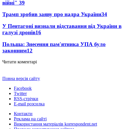
війні"
39
Трамп зробив заяву про надра України
34
У Пентагоні визнали відставання від України в
галузі дронів
16
Польща: Знесення пам'ятника УПА було
законним
12
Читати коментарі
Повна версія сайту
Facebook
Twitter
RSS-стрічки
E-mail розсилка
Контакти
Реклама на сайті
Використання матеріалів korrespondent.net