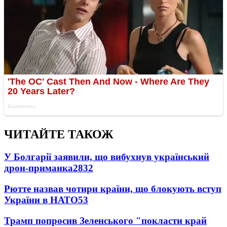
ЧИТАЙТЕ ТАКОЖ
У Болгарії заявили, що вибухнув український
дрон-приманка
2832
Рютте назвав чотири країни, що блокують вступ
України в НАТО
53
Трамп попросив Зеленського "покласти край