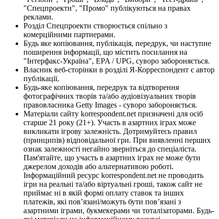
"Спецпроекти", "Промо" публікуються на правах
реклами.
Розділ Спецпроекти створюється спільно з
комерційними партнерами.
Будь яке копіювання, публікація, передрук, чи наступне
поширення інформації, що містить посилання на
"Інтерфакс-Україна", EPA / UPG, суворо забороняється.
Власник веб-сторінки в розділі Я-Корреспондент є автор
публікації.
Будь-яке копіювання, передрук та відтворення
фотографічних творів та/або аудіовізуальних творів
правовласника Getty Images - суворо забороняється.
Матеріали сайту korrespondent.net призначені для осіб
старше 21 року (21+). Участь в азартних іграх може
викликати ігрову залежність. Дотримуйтесь правил
(принципів) відповідальної гри. При виявленні перших
ознак залежності негайно зверніться до спеціаліста.
Пам'ятайте, що участь в азартних іграх не може бути
джерелом доходів або альтернативою роботі.
Інформаційний ресурс korrespondent.net не проводить
ігри на реальні та/або віртуальні гроші, також сайт не
приймає ні в якій формі оплату ставок та інших
платежів, які пов’язані/можуть бути пов’язані з
азартними іграми, букмекерами чи тоталізаторами. Будь-