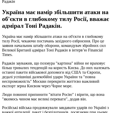
Радакін
Україна має намір збільшити атаки на
об'єкти в глибокому тилу Росії, вважає
адмірал Тоні Радакін.
Україна має намір збільшити атаки на об'єкти в глибокому
тилу Росії, чекаючи постачань західного озброєння. Про це
заявив начальник штабу оборони, командувач збройних сил
Великої Британії адмірал Тоні Радакін в інтерв’ю Financial
Times.
Радакін зауважив, що похмура "картина" війни не враховує
більш тривалих тенденцій на користь Києва. До них належать
останні пакети військової допомоги від США та Європи,
дедалі успішніші далекобійні удари України та "повна
неспроможність" Москви перекрити життєво важливий
експорт зерна Києвом через Чорне море.
Люди повинні припинити "вітати Росію" і вірити, що вона
"якимось чином має великі переваги", додав він.
Російські війська продовжували завдавати ударів по Україні з
важкої артилерії, ракет і безпілотників, досягаючи при цьому