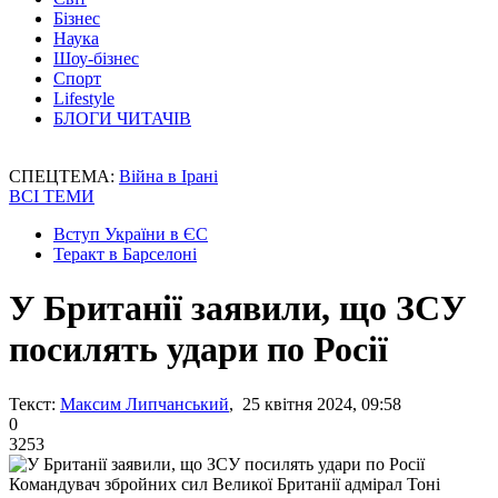
Бізнес
Наука
Шоу-бізнес
Спорт
Lifestyle
БЛОГИ ЧИТАЧІВ
СПЕЦТЕМА:
Війна в Ірані
ВСІ ТЕМИ
Вступ України в ЄС
Теракт в Барселоні
У Британії заявили, що ЗСУ
посилять удари по Росії
Текст:
Максим Липчанський
, 25 квітня 2024, 09:58
0
3253
Командувач збройних сил Великої Британії адмірал Тоні