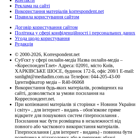
Контакти
Реклама на сайті
Використання матеріалів korrespondent.net
Правила користування сайтом
Договір користування сайтом
Політика у сфері конфіденційності і персональних даних
Угода щодо користування
Редакція
© 2000-2026, Korrespondent.net
Суб'єкт у сфері онлайн-медіа Назва онлайн-медіа –
«КореспонденТ.net» Адреса: 02091, місто Київ,
ХАРКІВСЬКЕ ШОСЕ, будинок 172-Б, офіс 208/1 E-mail:
sunlight@mediadim.com.ua
Телефон: 044-205-43-00
Ідентифікатор медіа – R40-06068
Використання будь-яких матеріалів, розміщених на
сайті, дозволяється за умови посилання на
Корреспондент.net.
При копіюванні матеріалів зі сторінки « Новини України
і світу» , для інтернет - видань - обов'язкове пряме
відкрите для пошукових систем гіперпосилання .
Посилання має бути розміщена в незалежності від
повного або часткового використання матеріалів.
Гіперпосилання ( для інтернет - видань) - повинна бути
розміщена в підзаголовку або в першому абзаці