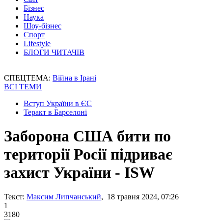
Бізнес
Наука
Шоу-бізнес
Спорт
Lifestyle
БЛОГИ ЧИТАЧІВ
СПЕЦТЕМА:
Війна в Ірані
ВСІ ТЕМИ
Вступ України в ЄС
Теракт в Барселоні
Заборона США бити по
території Росії підриває
захист України - ISW
Текст:
Максим Липчанський
, 18 травня 2024, 07:26
1
3180