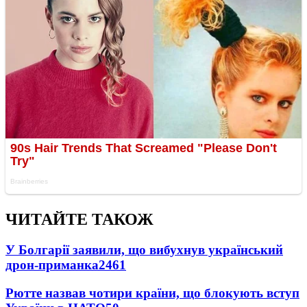
ЧИТАЙТЕ ТАКОЖ
У Болгарії заявили, що вибухнув український
дрон-приманка
2461
Рютте назвав чотири країни, що блокують вступ