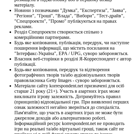
матеріалу.
Новини з позначками "Думка", "Експертиза", "Заява",
"Регіони", "Гроші", "Влада", "Вибори", "Тест-драйв",
"Спецпроекти", "Промо" публікуються на правах
реклами.
Розділ Спецпроекти створюється спільно з
комерційними партнерами.
Будь яке копіювання, публікація, передрук, чи наступне
поширення інформації, що містить посилання на
"Інтерфакс-Україна", EPA / UPG, суворо забороняється.
Власник веб-сторінки в розділі Я-Корреспондент є автор
публікації.
Будь-яке копіювання, передрук та відтворення
фотографічних творів та/або аудіовізуальних творів
правовласника Getty Images - суворо забороняється.
Матеріали сайту korrespondent.net призначені для осіб
старше 21 року (21+). Участь в азартних іграх може
викликати ігрову залежність. Дотримуйтесь правил
(принципів) відповідальної гри. При виявленні перших
ознак залежності негайно зверніться до спеціаліста.
Пам'ятайте, що участь в азартних іграх не може бути
джерелом доходів або альтернативою роботі.
Інформаційний ресурс korrespondent.net не проводить
ігри на реальні та/або віртуальні гроші, також сайт не