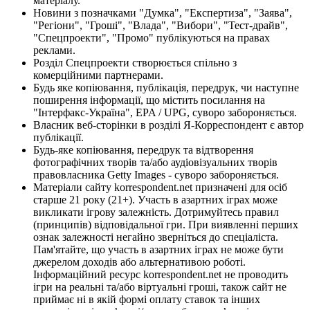
матеріалу.
Новини з позначками "Думка", "Експертиза", "Заява",
"Регіони", "Гроші", "Влада", "Вибори", "Тест-драйв",
"Спецпроекти", "Промо" публікуються на правах
реклами.
Розділ Спецпроекти створюється спільно з
комерційними партнерами.
Будь яке копіювання, публікація, передрук, чи наступне
поширення інформації, що містить посилання на
"Інтерфакс-Україна", EPA / UPG, суворо забороняється.
Власник веб-сторінки в розділі Я-Корреспондент є автор
публікації.
Будь-яке копіювання, передрук та відтворення
фотографічних творів та/або аудіовізуальних творів
правовласника Getty Images - суворо забороняється.
Матеріали сайту korrespondent.net призначені для осіб
старше 21 року (21+). Участь в азартних іграх може
викликати ігрову залежність. Дотримуйтесь правил
(принципів) відповідальної гри. При виявленні перших
ознак залежності негайно зверніться до спеціаліста.
Пам'ятайте, що участь в азартних іграх не може бути
джерелом доходів або альтернативою роботі.
Інформаційний ресурс korrespondent.net не проводить
ігри на реальні та/або віртуальні гроші, також сайт не
приймає ні в якій формі оплату ставок та інших