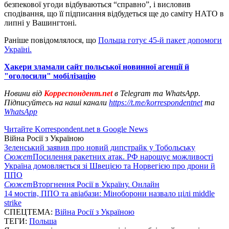
безпекової угоди відбуваються “справно”, і висловив
сподівання, що її підписання відбудеться ще до саміту НАТО в
липні у Вашингтоні.
Раніше повідомлялося, що
Польща готує 45-й пакет допомоги
Україні.
Хакери зламали сайт польської новинної агенції й
"оголосили" мобілізацію
Новини від
Корреспондент.net
в Telegram та WhatsApp.
Підписуйтесь на наші канали
https://t.me/korrespondentnet
та
WhatsApp
Читайте Korrespondent.net в Google News
Війна Росії з Україною
Зеленський заявив про новий дипстрайк у Тобольську
Сюжет
Посилення ракетних атак. РФ нарощує можливості
Україна домовляється зі Швецією та Норвегією про дрони й
ППО
Сюжет
Вторгнення Росії в Україну. Онлайн
14 мостів, ППО та авіабази: Міноборони назвало цілі middle
strike
СПЕЦТЕМА:
Війна Росії з Україною
ТЕГИ:
Польша