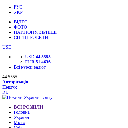
РУС
УКР
ВІДЕО
ФОТО
НАЙПОПУЛЯРНІШІ
СПЕЦПРОЕКТИ
USD
USD
44.5555
EUR
51.4636
Всі курси валют
44.5555
Авторизація
Пошук
RU
ВСІ РОЗДІЛИ
Головна
Україна
Місто
Світ