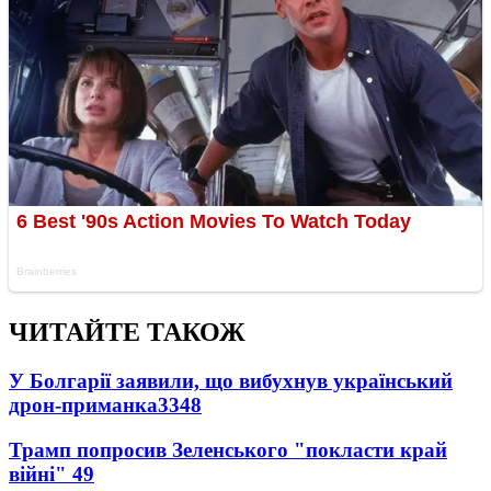
ЧИТАЙТЕ ТАКОЖ
У Болгарії заявили, що вибухнув український
дрон-приманка
3348
Трамп попросив Зеленського "покласти край
війні"
49