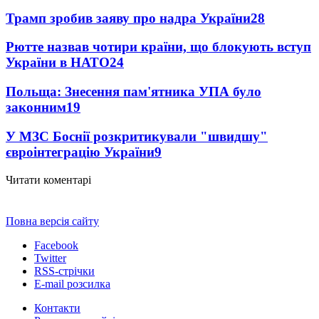
Трамп зробив заяву про надра України
28
Рютте назвав чотири країни, що блокують вступ
України в НАТО
24
Польща: Знесення пам'ятника УПА було
законним
19
У МЗС Боснії розкритикували "швидшу"
євроінтеграцію України
9
Читати коментарі
Повна версія сайту
Facebook
Twitter
RSS-стрічки
E-mail розсилка
Контакти