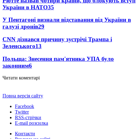
Рютте назвав чотири країни, що блокують вступ
України в НАТО
35
У Пентагоні визнали відставання від України в
галузі дронів
29
CNN дізнався причину зустрічі Трампа і
Зеленського
13
Польща: Знесення пам'ятника УПА було
законним
6
Читати коментарі
Повна версія сайту
Facebook
Twitter
RSS-стрічки
E-mail розсилка
Контакти