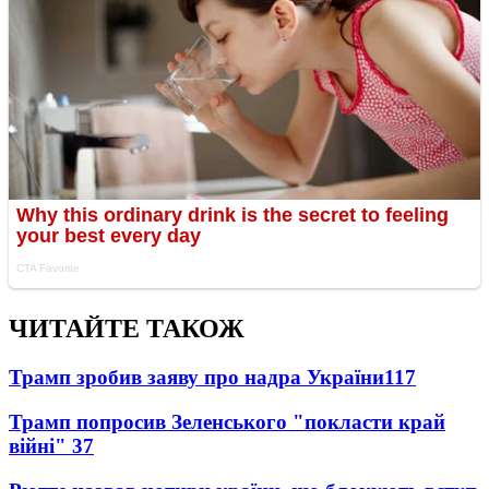
ЧИТАЙТЕ ТАКОЖ
Трамп зробив заяву про надра України
117
Трамп попросив Зеленського "покласти край
війні"
37