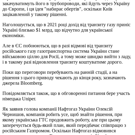
закачуватимуть його в трубопроводи, які йдуть через Україну
до Європи, і ця ідея "набирає обертів", оскільки Київ
зацікавлений у такому рішенні.
Наголошується, що в 2021 році дохід від транзиту газу приніс
Україні близько $1 млрд, що відчутно для української
економіки.
Але в ЄС побоюються, що в разі відмові від транзиту
російського газу газотранспортна система України стане
військовою ціллю для Росії, а тому може швидко вийти з ладу,
і в такому разі відновлення транзиту коштуватиме дорого.
Поки що переговори перебувають на ранній стадії, а на
рішення з цього приводу чекають до кінця року, зазначають
джерела Bloomberg.
Повідомляється також, що в обговоренні питання бере участь
німецька Uniper.
Як заявив голова компанії Нафтогаз України Олексій
Чернишов, компанія робить усе, щоб знайти рішення, при
якому українська ГТС продовжить роботу, але при цьому
заперечується будь-який план, який передбачає співпрацю з
російським Газпромом. Оскільки Нафтогаз відмовився