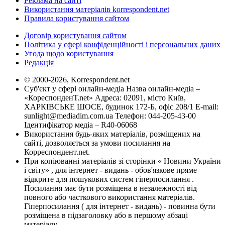
Реклама на сайті
Використання матеріалів korrespondent.net
Правила користування сайтом
Договір користування сайтом
Політика у сфері конфіденційності і персональних даних
Угода щодо користування
Редакція
© 2000-2026, Korrespondent.net
Суб'єкт у сфері онлайн-медіа Назва онлайн-медіа –
«КореспонденТ.net» Адреса: 02091, місто Київ,
ХАРКІВСЬКЕ ШОСЕ, будинок 172-Б, офіс 208/1 E-mail:
sunlight@mediadim.com.ua
Телефон: 044-205-43-00
Ідентифікатор медіа – R40-06068
Використання будь-яких матеріалів, розміщених на
сайті, дозволяється за умови посилання на
Корреспондент.net.
При копіюванні матеріалів зі сторінки « Новини України
і світу» , для інтернет - видань - обов'язкове пряме
відкрите для пошукових систем гіперпосилання .
Посилання має бути розміщена в незалежності від
повного або часткового використання матеріалів.
Гіперпосилання ( для інтернет - видань) - повинна бути
розміщена в підзаголовку або в першому абзаці
матеріалу.