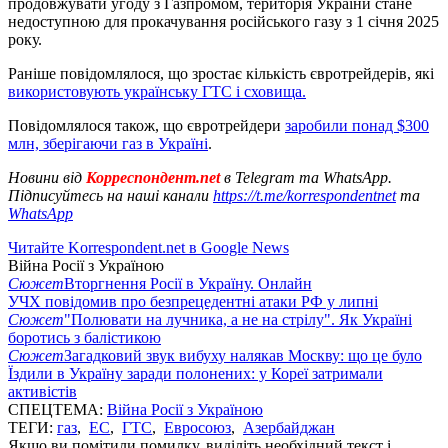
продовжувати угоду з Газпромом, територія України стане
недоступною для прокачування російського газу з 1 січня 2025
року.
Раніше повідомлялося, що зростає кількість євротрейдерів, які
використовують українську ГТС і сховища.
Повідомлялося також, що євротрейдери
заробили понад $300
млн, зберігаючи газ в Україні
.
Новини від
Корреспондент.net
в Telegram та WhatsApp.
Підписуйтесь на наші канали
https://t.me/korrespondentnet
та
WhatsApp
Читайте Korrespondent.net в Google News
Війна Росії з Україною
Сюжет
Вторгнення Росії в Україну. Онлайн
УЧХ повідомив про безпрецедентні атаки РФ у липні
Сюжет
"Полювати на лучника, а не на стрілу". Як Україні
боротись з балістикою
Сюжет
Загадковий звук вибуху налякав Москву: що це було
Їздили в Україну заради полонених: у Кореї затримали
активістів
СПЕЦТЕМА:
Війна Росії з Україною
ТЕГИ:
газ
,
ЕС
,
ГТС
,
Евросоюз
,
Азербайджан
Якщо ви помітили помилку, виділіть необхідний текст і