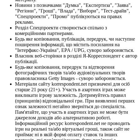
Новини з позначками "Думка", "Експертиза", "Заява",
"Регіони", "Гроші", "Влада", "Вибори", "Тест-драйв",
"Спецпроекти", "Промо" публікуються на правах
реклами.
Розділ Спецпроекти створюється спільно з
комерційними партнерами.
Будь яке копіювання, публікація, передрук, чи наступне
поширення інформації, що містить посилання на
"Інтерфакс-Україна", EPA / UPG, суворо забороняється.
Власник веб-сторінки в розділі Я-Корреспондент є автор
публікації.
Будь-яке копіювання, передрук та відтворення
фотографічних творів та/або аудіовізуальних творів
правовласника Getty Images - суворо забороняється.
Матеріали сайту korrespondent.net призначені для осіб
старше 21 року (21+). Участь в азартних іграх може
викликати ігрову залежність. Дотримуйтесь правил
(принципів) відповідальної гри. При виявленні перших
ознак залежності негайно зверніться до спеціаліста.
Пам'ятайте, що участь в азартних іграх не може бути
джерелом доходів або альтернативою роботі.
Інформаційний ресурс korrespondent.net не проводить
ігри на реальні та/або віртуальні гроші, також сайт не
приймає ні в якій формі оплату ставок та інших