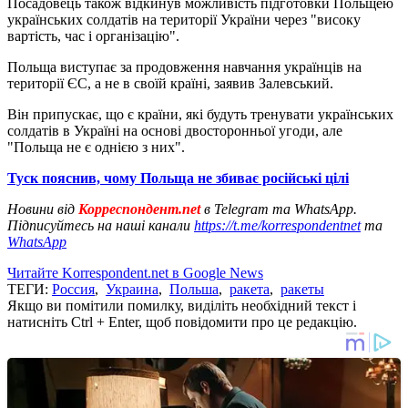
Посадовець також відкинув можливість підготовки Польщею
українських солдатів на території України через "високу
вартість, час і організацію".
Польща виступає за продовження навчання українців на
території ЄС, а не в своїй країні, заявив Залевський.
Він припускає, що є країни, які будуть тренувати українських
солдатів в Україні на основі двосторонньої угоди, але
"Польща не є однією з них".
Туск пояснив, чому Польща не збиває російські цілі
Новини від
Корреспондент.net
в Telegram та WhatsApp.
Підписуйтесь на наші канали
https://t.me/korrespondentnet
та
WhatsApp
Читайте Korrespondent.net в Google News
ТЕГИ:
Россия
,
Украина
,
Польша
,
ракета
,
ракеты
Якщо ви помітили помилку, виділіть необхідний текст і
натисніть Ctrl + Enter, щоб повідомити про це редакцію.