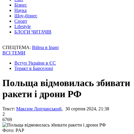
Бізнес
Наука
Шоу-бізнес
Спорт
Lifestyle
БЛОГИ ЧИТАЧІВ
СПЕЦТЕМА:
Війна в Ірані
ВСІ ТЕМИ
Вступ України в ЄС
Теракт в Барселоні
Польща відмовилась збивати
ракети і дрони РФ
Текст:
Максим Липчанський
, 30 серпня 2024, 21:38
2
6769
Фото: PAP