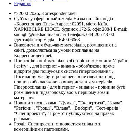
Редакція
© 2000-2026, Korrespondent.net
Суб'єкт у сфері онлайн-медіа Назва онлайн-медіа –
«КореспонденТ.net» Адреса: 02091, місто Київ,
ХАРКІВСЬКЕ ШОСЕ, будинок 172-Б, офіс 208/1 E-mail:
sunlight@mediadim.com.ua
Телефон: 044-205-43-00
Ідентифікатор медіа – R40-06068
Використання будь-яких матеріалів, розміщених на
сайті, дозволяється за умови посилання на
Корреспондент.net.
При копіюванні матеріалів зі сторінки « Новини України
і світу» , для інтернет - видань - обов'язкове пряме
відкрите для пошукових систем гіперпосилання .
Посилання має бути розміщена в незалежності від
повного або часткового використання матеріалів.
Гіперпосилання ( для інтернет - видань) - повинна бути
розміщена в підзаголовку або в першому абзаці
матеріалу.
Новини з позначками "Думка", "Експертиза", "Заява",
"Регіони", "Гроші", "Влада", "Вибори", "Тест-драйв",
"Спецпроекти", "Промо" публікуються на правах
реклами.
Розділ Спецпроекти створюється спільно з
комерційними партнерами.