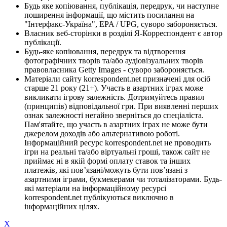
Будь яке копіювання, публікація, передрук, чи наступне
поширення інформації, що містить посилання на
"Інтерфакс-Україна", EPA / UPG, суворо забороняється.
Власник веб-сторінки в розділі Я-Корреспондент є автор
публікації.
Будь-яке копіювання, передрук та відтворення
фотографічних творів та/або аудіовізуальних творів
правовласника Getty Images - суворо забороняється.
Матеріали сайту korrespondent.net призначені для осіб
старше 21 року (21+). Участь в азартних іграх може
викликати ігрову залежність. Дотримуйтесь правил
(принципів) відповідальної гри. При виявленні перших
ознак залежності негайно зверніться до спеціаліста.
Пам'ятайте, що участь в азартних іграх не може бути
джерелом доходів або альтернативою роботі.
Інформаційний ресурс korrespondent.net не проводить
ігри на реальні та/або віртуальні гроші, також сайт не
приймає ні в якій формі оплату ставок та інших
платежів, які пов’язані/можуть бути пов’язані з
азартними іграми, букмекерами чи тоталізаторами. Будь-
які матеріали на інформаційному ресурсі
korrespondent.net публікуються виключно в
інформаційних цілях.
X