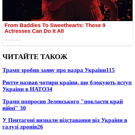
ЧИТАЙТЕ ТАКОЖ
Трамп зробив заяву про надра України
115
Рютте назвав чотири країни, що блокують вступ
України в НАТО
34
Трамп попросив Зеленського "покласти край
війні"
30
У Пентагоні визнали відставання від України в
галузі дронів
26