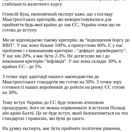
стабільність валютного курсу
Олексій Кущ, економічний експерт каже, що з погляду
Маастрихтських критеріїв, які використовувалися для
прийняття будь-якої країни до лав ЄС, Україна поки що не
готова до вступу.
Ми не відповідаємо такому критерію, як “відношення боргу до
ВВП”. У нас воно більше 100%, а припустимо 60%. Є у нас
проблеми і з виконанням критерію - “дефіцит держбюджету”.
У нас він 20%, а має бути 2-3%. Не дотягуємо ми і до
виконання критерію “інфляція”. У нас вона складає 30%, в
країнах ЄС - до 5%.
З точки зору адаптації нашого законодавства до
Маастрихтських стандартів ми готові на 50%. З точки зору
готовності наших виробників до роботи на ринку ЄС готові
на 30%.
Тому вступ України до ЄС буде певною атиповою
процедурою, його не можна порівнювати зі вступом Польщі
або країн Балтії. Це не буде вступ, який базуватиметься на тих
стандартах і правилах, які були до цього.
На думку експерта, має бути прийняте політичне рішення,