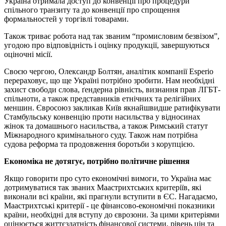
Україна отримала доступ до конвенції про процедури
спільного транзиту та до конвенції про спрощення
формальностей у торгівлі товарами.
Також триває робота над так званим “промисловим безвізом”,
угодою про відповідність і оцінку продукції, завершуються
оціночні місії.
Своєю чергою, Олександр Болтян, аналітик компанії Esperio
перераховує, що ще Україні потрібно зробити. Нам необхідні
захист свободи слова, ґендерна рівність, визнання прав ЛГБТ-
спільноти, а також представників етнічних та релігійних
меншин. Євросоюз закликав Київ якнайшвидше ратифікувати
Стамбульську конвенцію проти насильства у відносинах
жінок та домашнього насильства, а також Римський статут
Міжнародного кримінального суду. Також нам потрібна
судова реформа та продовження боротьби з корупцією.
Економіка не дотягує, потрібно політичне рішення
Якщо говорити про суто економічні вимоги, то Україна має
дотримуватися так званих Маастрихтських критеріїв, які
виконали всі країни, які прагнули вступити в ЄС. Нагадаємо,
Маастрихтські критерії - це фінансово-економічні показники
країни, необхідні для вступу до єврозони. За цими критеріями
оцінюється життєздатність фінансової системи, рівень цін та