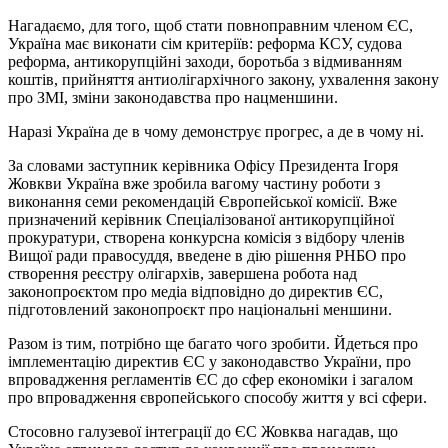
Нагадаємо, для того, щоб стати повноправним членом ЄС,
Україна має виконати сім критеріїв: реформа КСУ, судова
реформа, антикорупційні заходи, боротьба з відмиванням
коштів, прийняття антиолігархічного закону, ухвалення закону
про ЗМІ, зміни законодавства про нацменшини.
Наразі Україна де в чому демонструє прогрес, а де в чому ні.
За словами заступник керівника Офісу Президента Ігоря
Жовкви Україна вже зробила вагому частину роботи з
виконання семи рекомендацій Європейської комісії. Вже
призначений керівник Спеціалізованої антикорупційної
прокуратури, створена конкурсна комісія з відбору членів
Вищої ради правосуддя, введене в дію рішення РНБО про
створення реєстру олігархів, завершена робота над
законопроєктом про медіа відповідно до директив ЄС,
підготовлений законопроєкт про національні меншини.
Разом із тим, потрібно ще багато чого зробити. Йдеться про
імплементацію директив ЄС у законодавство України, про
впровадження регламентів ЄС до сфер економіки і загалом
про впровадження європейського способу життя у всі сфери.
Стосовно галузевої інтеграції до ЄС Жовква нагадав, що