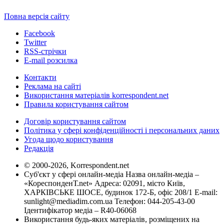
Повна версія сайту
Facebook
Twitter
RSS-стрічки
E-mail розсилка
Контакти
Реклама на сайті
Використання матеріалів korrespondent.net
Правила користування сайтом
Договір користування сайтом
Політика у сфері конфіденційності і персональних даних
Угода щодо користування
Редакція
© 2000-2026, Korrespondent.net
Суб'єкт у сфері онлайн-медіа Назва онлайн-медіа –
«КореспонденТ.net» Адреса: 02091, місто Київ,
ХАРКІВСЬКЕ ШОСЕ, будинок 172-Б, офіс 208/1 E-mail:
sunlight@mediadim.com.ua
Телефон: 044-205-43-00
Ідентифікатор медіа – R40-06068
Використання будь-яких матеріалів, розміщених на