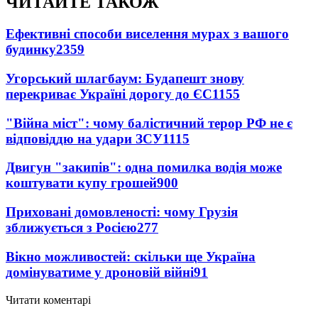
ЧИТАЙТЕ ТАКОЖ
Ефективні способи виселення мурах з вашого
будинку
2359
Угорський шлагбаум: Будапешт знову
перекриває Україні дорогу до ЄС
1155
"Війна міст": чому балістичний терор РФ не є
відповіддю на удари ЗСУ
1115
Двигун "закипів": одна помилка водія може
коштувати купу грошей
900
Приховані домовленості: чому Грузія
зближується з Росією
277
Вікно можливостей: скільки ще Україна
домінуватиме у дроновій війні
91
Читати коментарі