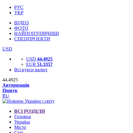
РУС
УКР
ВІДЕО
ФОТО
НАЙПОПУЛЯРНІШІ
СПЕЦПРОЕКТИ
USD
USD
44.4925
EUR
51.3357
Всі курси валют
44.4925
Авторизація
Пошук
RU
ВСІ РОЗДІЛИ
Головна
Україна
Місто
Світ