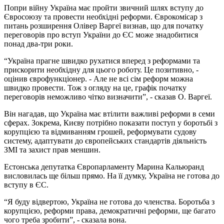
Попри війну Україна має пройти звичний шлях вступу до
Євросоюзу та провести необхідні реформи. Єврокомісар з
питань розширення Олівер Варгеї визнав, що для початку
переговорів про вступ України до ЄС може знадобитися
понад два-три роки.
“Україна прагне швидко рухатися вперед з реформами та
прискорити необхідну для цього роботу. Це позитивно, -
оцінив єврофункціонер. - Але не всі сім реформ можна
швидко провести. Тож з огляду на це, графік початку
переговорів неможливо чітко визначити”, - сказав О. Варгеї.
Він нагадав, що Україна має втілити важливі реформи в семи
сферах. Зокрема, Києву потрібно показати поступ у боротьбі з
корупцією та відмиванням грошей, реформувати судову
систему, адаптувати до європейських стандартів діяльність
ЗМІ та захист прав меншин.
Естонська депутатка Європарламенту Марина Кальюранд
висловилась ще більш прямо. На її думку, Україна не готова до
вступу в ЄС.
“Я буду відвертою, Україна не готова до членства. Боротьба з
корупцією, реформи права, демократичні реформи, ще багато
чого треба зробити”, - сказала вона.