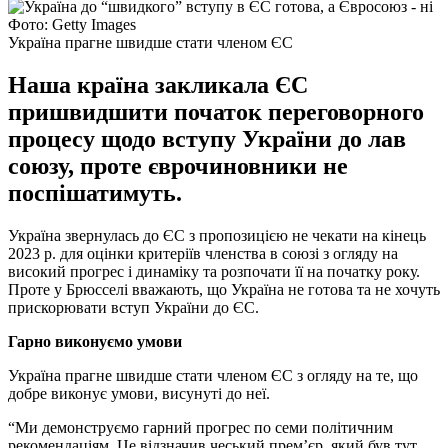
Фото: Getty Images
Україна прагне швидше стати членом ЄС
Наша країна закликала ЄС
пришвидшити початок переговорного
процесу щодо вступу України до лав
союзу, проте єврочиновники не
поспішатимуть.
Україна звернулась до ЄС з пропозицією не чекати на кінець
2023 р. для оцінки критеріїв членства в союзі з огляду на
високий прогрес і динаміку та розпочати її на початку року.
Проте у Брюсселі вважають, що Україна не готова та не хочуть
прискорювати вступ України до ЄС.
Гарно виконуємо умови
Україна прагне швидше стати членом ЄС з огляду на те, що
добре виконує умови, висунуті до неї.
“Ми демонструємо гарний прогрес по семи політичним
рекомендаціям. Це відзначив чеський прем’єр, який був тут.