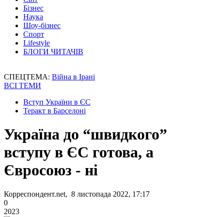
Бізнес
Наука
Шоу-бізнес
Спорт
Lifestyle
БЛОГИ ЧИТАЧІВ
СПЕЦТЕМА:
Війна в Ірані
ВСІ ТЕМИ
Вступ України в ЄС
Теракт в Барселоні
Україна до “швидкого”
вступу в ЄС готова, а
Євросоюз - ні
Корреспондент.net, 8 листопада 2022, 17:17
0
2023