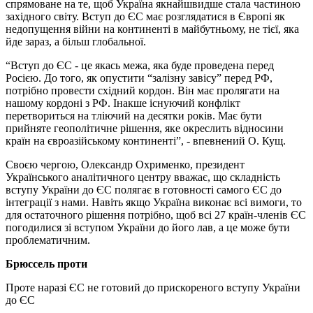
спрямоване на те, щоб Україна якнайшвидше стала частиною
західного світу. Вступ до ЄС має розглядатися в Європі як
недопущення війни на континенті в майбутньому, не тієї, яка
йде зараз, а більш глобальної.
“Вступ до ЄС - це якась межа, яка буде проведена перед
Росією. До того, як опустити “залізну завісу” перед РФ,
потрібно провести східний кордон. Він має пролягати на
нашому кордоні з РФ. Інакше існуючий конфлікт
перетвориться на тліючий на десятки років. Має бути
прийняте геополітичне рішення, яке окреслить відносини
країн на євроазійському континенті”, - впевнений О. Кущ.
Своєю чергою, Олександр Охрименко, президент
Українського аналітичного центру вважає, що складність
вступу України до ЄС полягає в готовності самого ЄС до
інтеграції з нами. Навіть якщо Україна виконає всі вимоги, то
для остаточного рішення потрібно, щоб всі 27 країн-членів ЄС
погодилися зі вступом України до його лав, а це може бути
проблематичним.
Брюссель проти
Проте наразі ЄС не готовий до прискореного вступу України
до ЄС