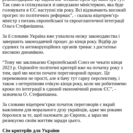
Так само я спілкувалася зі шведською міністеркою, яка буде
головувати в ЄС наступні пів року. Всі відзначають високий
прогрес по політичних реформах”, - сказала віцепрем’єр-
міністр з питань європейської та євроатлантичної інтеграції
Ольга Стефанішина.
За її словами Україна вже ухвалила низку законодавства і
завершить законодавчий процес до кінця року. Відбір до
судових та антикорупційних органів триває з достатньо
високою динамікою.
“Тому ми закликаємо Європейський Союз не чекати кінця
2023 р. Оцінюйте політичні критерії вже на початку року з
тим, щоб ми могли почати переговорний процес. Це
перемовини не прості, але я бачу тут гарну перспективу, і
також з нетерпінням очікую кінця року, коли ми робитимемо
кроки по інтеграції в єдиний економічний ринок ЄС”, -
зазначила О. Стефанішина.
За словами віцепрем’єрки початок переговорів є вкрай
важливим для морального духу українців, адже ми роками
боролися за те, щоб належати до Європи, а зараз ми
ризикуємо своїм життям заради цього.
Сім критеріїв для України