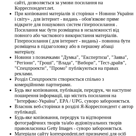
сайті, дозволяється за умови посилання на
Корреспондент.net.
При копіюванні матеріалів зі сторінки « Новини України
і світу» , для інтернет - видань - обов'язкове пряме
відкрите для пошукових систем гіперпосилання .
Посилання має бути розміщена в незалежності від
повного або часткового використання матеріалів.
Гіперпосилання ( для інтернет - видань) - повинна бути
розміщена в підзаголовку або в першому абзаці
матеріалу.
Новини з позначками "Думка", "Експертиза", "Заява",
"Регіони", "Гроші", "Влада", "Вибори", "Тест-драйв",
"Спецпроекти", "Промо" публікуються на правах
реклами.
Розділ Спецпроекти створюється спільно з
комерційними партнерами.
Будь яке копіювання, публікація, передрук, чи наступне
поширення інформації, що містить посилання на
"Інтерфакс-Україна", EPA / UPG, суворо забороняється.
Власник веб-сторінки в розділі Я-Корреспондент є автор
публікації.
Будь-яке копіювання, передрук та відтворення
фотографічних творів та/або аудіовізуальних творів
правовласника Getty Images - суворо забороняється.
Матеріали сайту korrespondent.net призначені для осіб