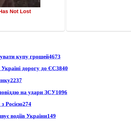
тувати купу грошей
4673
 Україні дорогу до ЄС
3840
инку
2237
дповіддю на удари ЗСУ
1096
 з Росією
274
вує водіїв України
149