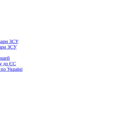
дари ЗСУ
рошей
у до ЄС
 по Україні