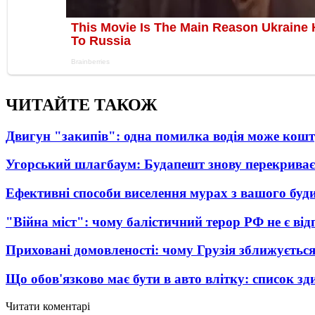
ЧИТАЙТЕ ТАКОЖ
Двигун "закипів": одна помилка водія може кош
Угорський шлагбаум: Будапешт знову перекриває
Ефективні способи виселення мурах з вашого буд
"Війна міст": чому балістичний терор РФ не є ві
Приховані домовленості: чому Грузія зближується
Що обов'язково має бути в авто влітку: список зди
Читати коментарі