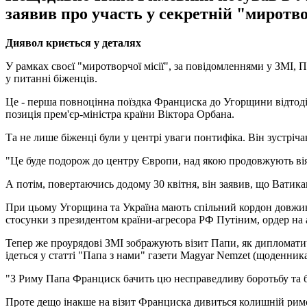
заявив про участь у секретній "миротво
Диявол криється у деталях
У рамках своєї "миротворчої місії", за повідомленнями у ЗМІ, 
у питанні біженців.
Це - перша повноцінна поїздка Франциска до Угорщини відтоді,
позиція прем'єр-міністра країни Віктора Орбана.
Та не лише біженці були у центрі уваги понтифіка. Він зустрі
"Це буде подорож до центру Європи, над якою продовжують віят
А потім, повертаючись додому 30 квітня, він заявив, що Ватика
При цьому Угорщина та Україна мають спільний кордон довжино
стосунки з президентом країни-агресора РФ Путіним, ордер н
Тепер же проурядові ЗМІ зображують візит Папи, як дипломатичн
ідеться у статті "Папа з нами" газети Magyar Nemzet (щоденника 
"З Риму Папа Франциск бачить цю несправедливу боротьбу та б
Проте дещо інакше на візит Франциска дивиться колишній римс