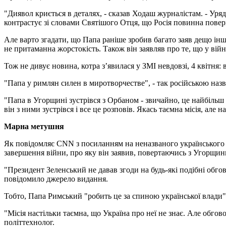
"Диявол криється в деталях, - сказав Ходаш журналістам. - Уря
контрастує зі словами Святішого Отця, що Росія повинна повер
Але варто згадати, що Папа раніше зробив багато заяв дещо інш
не притаманна жорстокість. Також він заявляв про те, що у війні
Тож не дивує новина, котра з’явилася у ЗМІ невдовзі, 4 квітня
"Папа у римлян силен в миротворчестве", - так російською на
"Папа в Угорщині зустрівся з Орбаном - звичайно, це найбільш 
він з ними зустрівся і все це розповів. Якась таємна місія, але н
Марна метушня
Як повідомляє CNN з посиланням на неназваного українського 
завершення війни, про яку він заявив, повертаючись з Угорщин
"Президент Зеленський не давав згоди на будь-які подібні обго
повідомило джерело видання.
Тобто, Папа Римський "робить це за спиною української влади
"Місія настільки таємна, що Україна про неї не знає. Але обгово
політтехнолог.