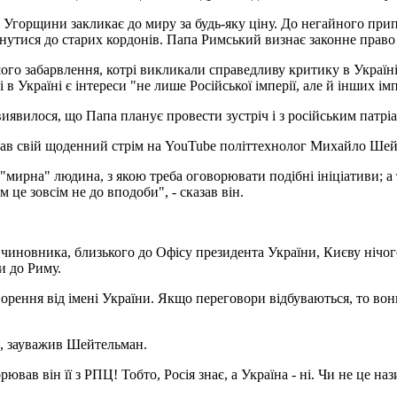
д Угорщини закликає до миру за будь-яку ціну. До негайного прип
нутися до старих кордонів. Папа Римський визнає законне право
ого забарвлення, котрі викликали справедливу критику в Україні
 в Україні є інтереси "не лише Російської імперії, але й інших ім
: виявилося, що Папа планує провести зустріч і з російським пат
звав свій щоденний стрім на YouTube політтехнолог Михайло Ше
"мирна" людина, з якою треба оговорювати подібні ініціативи; а
ам це зовсім не до вподоби", - сказав він.
чиновника, близького до Офісу президента України, Києву нічог
и до Риму.
ворення від імені України. Якщо переговори відбуваються, то вон
", зауважив Шейтельман.
рював він її з РПЦ! Тобто, Росія знає, а Україна - ні. Чи не це н