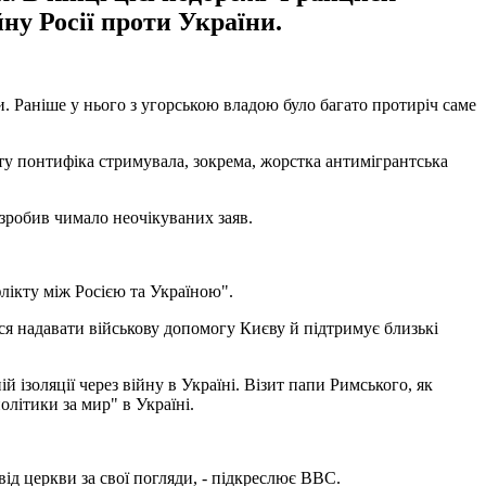
ну Росії проти України.
и. Раніше у нього з угорською владою було багато протиріч саме
ту понтифіка стримувала, зокрема, жорстка антимігрантська
 зробив чимало неочікуваних заяв.
флікту між Росією та Україною".
ся надавати військову допомогу Києву й підтримує близькі
ізоляції через війну в Україні. Візит папи Римського, як
олітики за мир" в Україні.
д церкви за свої погляди, - підкреслює ВВС.