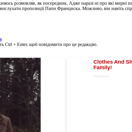
кимось розмовляв, як посередник. Адже наразі ні про які мирні 
ислухати пропозиції Папи Франциска. Можливо, він навіть спроб
я
ь Ctrl + Enter, щоб повідомити про це редакцію.