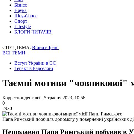
Бізнес
Наука
Шоу-бізнес
Спорт
Lifestyle
БЛОГИ ЧИТАЧІВ
СПЕЦТЕМА:
Війна в Ірані
ВСІ ТЕМИ
Вступ України в ЄС
Теракт в Барселоні
Таємні мотиви "човникової" м
Корреспондент.net, 5 травня 2023, 10:56
0
2930
Папа Римський пообіцяв допомогу у поверненні українських діт
Нещодавно Папа Римський побував в Уг