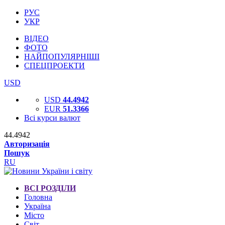
РУС
УКР
ВІДЕО
ФОТО
НАЙПОПУЛЯРНІШІ
СПЕЦПРОЕКТИ
USD
USD
44.4942
EUR
51.3366
Всі курси валют
44.4942
Авторизація
Пошук
RU
ВСІ РОЗДІЛИ
Головна
Україна
Місто
Світ