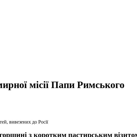
ирної місії Папи Римського
ей, вивезених до Росії
орщині з коротким пастирським візитом.