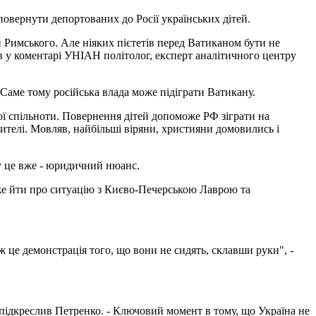
вернути депортованих до Росії українських дітей.
 Римського. Але ніяких пієтетів перед Ватиканом бути не
ив у коментарі УНІАН політолог, експерт аналітичного центру
Саме тому російська влада може підіграти Ватикану.
ої спільноти. Повернення дітей допоможе РФ зіграти на
асителі. Мовляв, найбільші віряни, християни домовились і
му це вже - юридичний нюанс.
оже йти про ситуацію з Києво-Печерською Лаврою та
ж це демонстрація того, що вони не сидять, склавши руки", -
 підкреслив Петренко. - Ключовий момент в тому, що Україна не