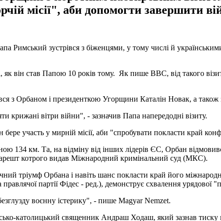
рчій місії", аби допомогти завершити вій
Папа Римський зустрівся з біженцями, у тому числі й українським
 як він став Папою 10 років тому. Як пише ВВС, від такого візи
чався з Орбаном і президенткою Угорщини Каталін Новак, а також
и крижані вітри війни", - зазначив Папа напередодні візиту.
н бере участь у мирній місії, аби "спробувати покласти край кон
ю 134 км. Та, на відміну від інших лідерів ЄС, Орбан відмовив
а арешт котрого видав Міжнародний кримінальний суд (МКС).
ий тріумф Орбана і навіть шанс покласти край його міжнародній 
правлячої партії Фідес - ред.), демонструє схвалення урядової "п
езглузду воєнну істерику", - пише Magyar Nemzet.
ько-католицький священник Андраш Ходаш, який зазнав тиску ві