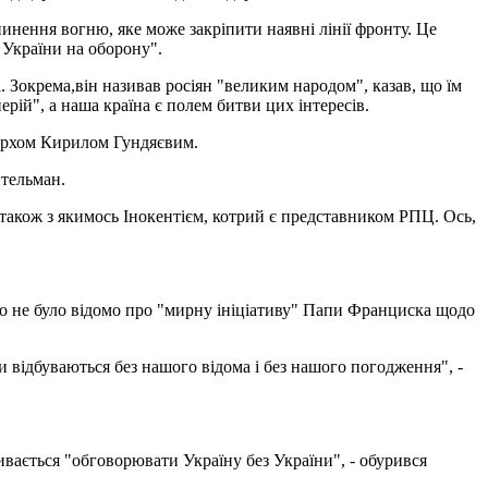
инення вогню, яке може закріпити наявні лінії фронту. Це
 України на оборону".
. Зокрема,він називав росіян "великим народом", казав, що їм
перій", а наша країна є полем битви цих інтересів.
ріархом Кирилом Гундяєвим.
йтельман.
 також з якимось Інокентієм, котрий є представником РПЦ. Ось,
о не було відомо про "мирну ініціативу" Папи Франциска щодо
и відбуваються без нашого відома і без нашого погодження", -
азивається "обговорювати Україну без України", - обурився