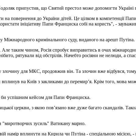
доляк припустив, що Святий престол може допомогти Україні по
и на повернення до України дітей. Це цілком в компетенції Папи
користати ініціативу Папи Франциска собі на користь", - зауваж
ру Міжнародного кримінального суду, виданого на арешт Путіна. 
. Але таким чином, Росія спробує виправитись в очах міжнародн
нібито, рятували від обстрілів. Начебто росіяни не нелюди, а сп
ду злочину для МКС, продовжив він. Та злочин вже відбувся, то
й вплинув на Київ з закликами до перемир’я. Крім того, мова м
ась би успішним кейсом для Папи Франциска.
ицької церкви, з якою пов’язано вже дуже багато скандалів. Тако
оди "миротворчих зусиль" Ватикану марно.
вій намір вплинути на Кирила чи Путіна - спеціальною місією, -