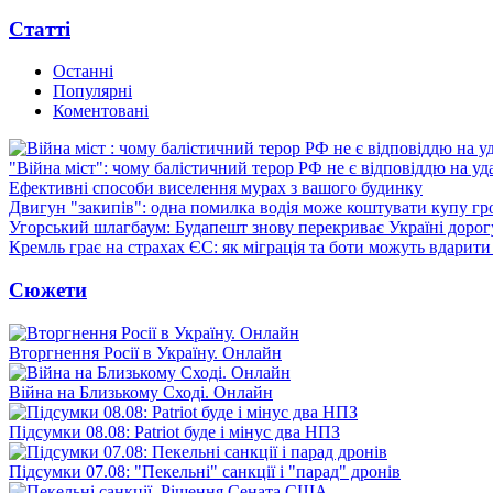
Статті
Останні
Популярні
Коментовані
"Війна міст": чому балістичний терор РФ не є відповіддю на у
Ефективні способи виселення мурах з вашого будинку
Двигун "закипів": одна помилка водія може коштувати купу г
Угорський шлагбаум: Будапешт знову перекриває Україні дорог
Кремль грає на страхах ЄС: як міграція та боти можуть вдарити
Сюжети
Вторгнення Росії в Україну. Онлайн
Війна на Близькому Сході. Онлайн
Підсумки 08.08: Patriot буде і мінус два НПЗ
Підсумки 07.08: "Пекельні" санкції і "парад" дронів