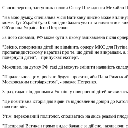
Своєю чергою, заступник голови Офісу Президента Михайло По
"На мою думку, спеціальна місія Ватикану дійсно може вплинут
може. Тут Україні було б вигідно балансувати та намагатись ви
Об'єднана Україна Ігор Петренко.
За його словами, РФ може бути в цьому зацікавлена після орде
"Звісно, повернення дітей не відмінить ордеру МКС для Путіна
пропагандистському наративі про те, що дітей не викрадали, а, 
повернули дітей", - припускає експерт.
Можливо, на думку РФ такі дії можуть змінити наявність скла
"Паралельно з цим, росіяни будуть просити, аби Папа Римськи
Московським патріархатом", - вважає Петренко.
Зараз, гадає він, допомога Україні у поверненні дітей виявил
"Це позитивна історія для вірян та відновлення довіри до Катол
пояснив він.
Утім, переконаний політолог, сподіватись на якісь реальні пл
"Насправді Ватикан прямо видає бажане за дійсне, називаючи с