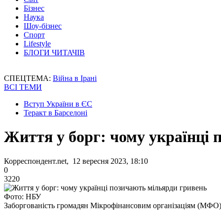
Бізнес
Наука
Шоу-бізнес
Спорт
Lifestyle
БЛОГИ ЧИТАЧІВ
СПЕЦТЕМА:
Війна в Ірані
ВСІ ТЕМИ
Вступ України в ЄС
Теракт в Барселоні
Життя у борг: чому українці 
Корреспондент.net, 12 вересня 2023, 18:10
0
3220
Фото: НБУ
Заборгованість громадян Мікрофінансовим організаціям (МФО) 