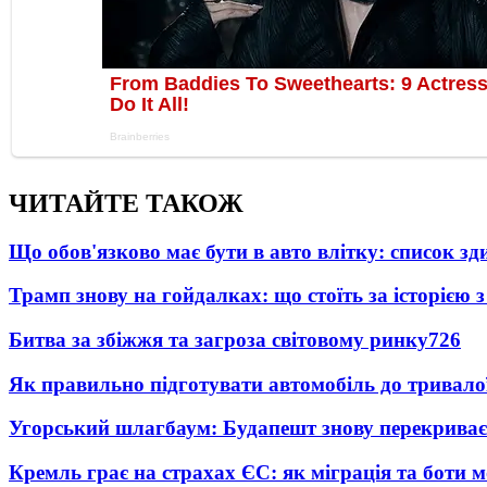
ЧИТАЙТЕ ТАКОЖ
Що обов'язково має бути в авто влітку: список зди
Трамп знову на гойдалках: що стоїть за історією з 
Битва за збіжжя та загроза світовому ринку
726
Як правильно підготувати автомобіль до тривало
Угорський шлагбаум: Будапешт знову перекриває
Кремль грає на страхах ЄС: як міграція та боти 