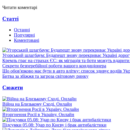
Читати коментарі
Статті
Останні
Популярні
Коментовані
Угорський шлагбаум: Будапешт знову перекриває Україні дорог
Кремль грає на страхах ЄС: як міграція та боти можуть вдарити
Секрети безперебійної роботи вашого кондиціонера
Що обов'язково має бути в авто влітку: список здивує водіїв Ук
Битва за збіжжя та загроза світовому ринку
Сюжети
Війна на Близькому Сході. Онлайн
Вторгнення Росії в Україну. Онлайн
Підсумки 05.08: Удар по Києву і брак антибалістики