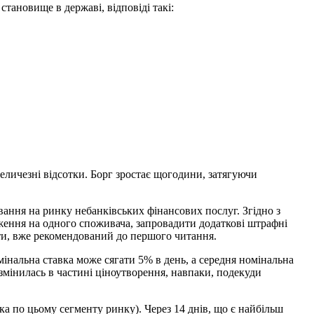
становище в державі, відповіді такі:
величезні відсотки. Борг зростає щогодини, затягуючи
ання на ринку небанківських фінансових послуг. Згідно з
ення на одного споживача, запровадити додаткові штрафні
ти, вже рекомендований до першого читання.
інальна ставка може сягати 5% в день, а середня номінальна
 змінилась в частині ціноутворення, навпаки, подекуди
ка по цьому сегменту ринку). Через 14 днів, що є найбільш