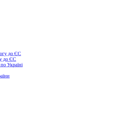
у до ЄС
 по Україні
раїни