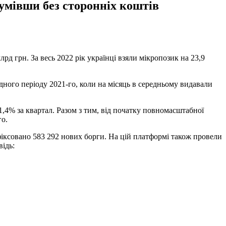
зумівши без сторонніх коштів
рд грн. За весь 2022 рік українці взяли мікропозик на 23,9
відного періоду 2021-го, коли на місяць в середньому видавали
,4% за квартал. Разом з тим, від початку повномасштабної
-го.
афіксовано 583 292 нових борги. На цій платформі також провели
відь: