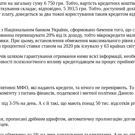
 на загальну суму 6 750 грн. Тобто, вартість кредитних коштів 
ткування складає, відповідно, 5 393,5 грн. Тобто, доступний дохі
 плату, доведеться за два тижні користування таким кредитом від
х з Національним банком України, сформовано бачення того, що с
инна перевищувати 20% від їх доходу, тобто мікрокредити мали 
вки. При цьому, встановлення обмеження максимального рівня ста
роцентної ставки станом на 2020 рік існувало у 63 країнах світ
чів шляхом гарантування отримання ними всієї інформації, необ
ливості психологічного впливу кредитодавцем на процес прийнят
улятивні МФО, які надають кредити, та нічого не перевіряють. То
комітету з питань фінансів, податкової і митної політики Данило
під 3-5% на день. А є й такі, що мають понад 50 тис. відсотків 
ви, прописані дрібним шрифтом, автоматичну пролонгацію догово
нцев.
тавку обмежено до 1% на день нарахування за кредитами. Але до 