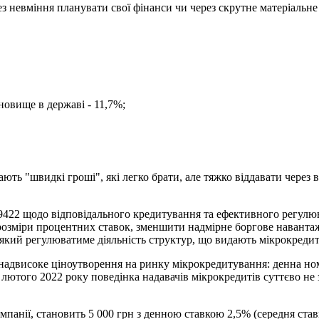
з невміння планувати свої фінанси чи через скрутне матеріальне 
новище в державі - 11,7%;
ть "швидкі гроші", які легко брати, але тяжко віддавати через 
9422 щодо відповідального кредитування та ефективного регулюв
озміри процентних ставок, зменшити надмірне боргове навантаж
 який регулюватиме діяльність структур, що видають мікрокреди
надвисоке ціноутворення на ринку мікрокредитування: денна ном
4 лютого 2022 року поведінка надавачів мікрокредитів суттєво не
мпанії, становить 5 000 грн з денною ставкою 2,5% (середня став