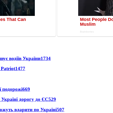
вує водіїв України
1734
Patriot
1477
ї подорожі
669
 Україні дорогу до ЄС
529
можуть вдарити по Україні
507