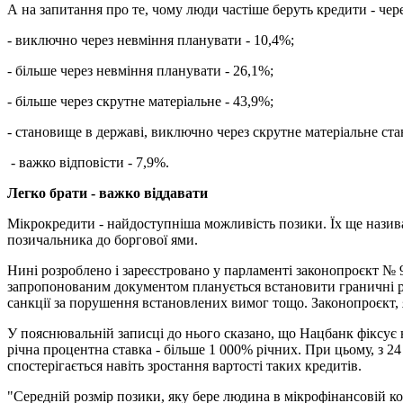
А на запитання про те, чому люди частіше беруть кредити - чере
- виключно через невміння планувати - 10,4%;
- більше через невміння планувати - 26,1%;
- більше через скрутне матеріальне - 43,9%;
- становище в державі, виключно через скрутне матеріальне ста
- важко відповісти - 7,9%.
Легко брати - важко віддавати
Мікрокредити - найдоступніша можливість позики. Їх ще називаю
позичальника до боргової ями.
Нині розроблено і зареєстровано у парламенті законопроєкт № 
запропонованим документом планується встановити граничні р
санкції за порушення встановлених вимог тощо. Законопроєкт,
У пояснювальній записці до нього сказано, що Нацбанк фіксує 
річна процентна ставка - більше 1 000% річних. При цьому, з 2
спостерігається навіть зростання вартості таких кредитів.
"Середній розмір позики, яку бере людина в мікрофінансовій ко