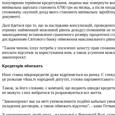
популярним терміном кредитування, людина має повернути кошти
мінімальна зарплата становить 6700 грн на місяць, а після опода
споживачу, скупний дохід якого становить мінімальну заробітну
документі.
Далі йдеться про те, що за наслідками консультацій, проведени
отримує найменший можливий рівень доходу) споживачів не пов
законодавчому встановленні граничного розміру процентної ста
дослідженням Світового банку обмеження максимального рівня п
"Таким чином, існує потреба у посиленні захисту прав спожива
виплати відсотків за користування ним, а також усунення мож
законопроєкт.
Кредиторів обмежить
Нині ставка мікрокредитів дуже відрізняється на ринку. Є спек
це розказав vikna.tv народний депутат, голова парламентського 
Також, за його словами, є компанії, що видають швидкі кредити 
не можуть з них вибратися та розраховуються все життя.
"Законопроект має на меті унеможливити подібні кабальні умо
укладення договорів, а також обмежать відсотки", - каже Гетма
У законопроекті, який зараз – на розгляді у Верховній Раді, с