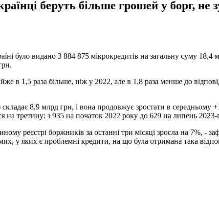
раїнці беруть більше грошей у борг, не 
їні було видано 3 884 875 мікрокредитів на загальну суму 18,4 мл
грн.
йже в 1,5 раза більше, ніж у 2022, але в 1,8 раза менше до відпо
кладає 8,9 млрд грн, і вона продовжує зростати в середньому +1
я на третину: з 935 на початок 2022 року до 629 на липень 2023
диному реєстрі боржників за останні три місяці зросла на 7%, - з
их, у яких є проблемні кредити, на що була отримана така відпо