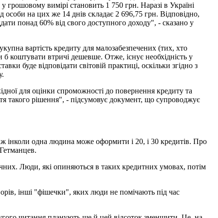
у грошовому вимірі становить 1 750 грн. Наразі в Україні
д особи на цих же 14 днів складає 2 696,75 грн. Відповідно,
дати понад 60% від свого доступного доходу", - сказано у
укупна вартість кредиту для малозабезпечених (тих, хто
б коштувати втричі дешевше. Отже, існує необхідність у
вки буде відповідати світовій практиці, оскільки згідно з
у.
хідної для оцінки спроможності до повернення кредиту та
тя такого рішення", - підсумовує документ, що супроводжує
 ж інколи одна людина може оформити і 20, і 30 кредитів. Про
 Гетманцев.
річних. Люди, які опиняються в таких кредитних умовах, потім
рів, інші "фішечки", яких люди не помічають під час
другого читання планують ще й цей відсоток зменшити. Це, на