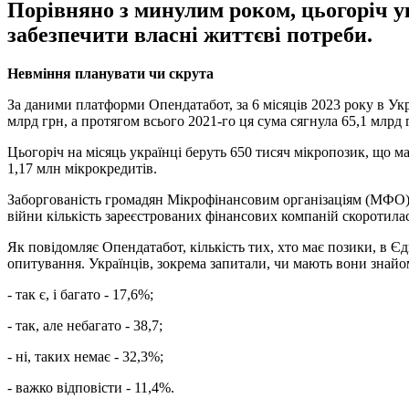
Порівняно з минулим роком, цьогоріч ук
забезпечити власні життєві потреби.
Невміння планувати чи скрута
За даними платформи Опендатабот, за 6 місяців 2023 року в Укра
млрд грн, а протягом всього 2021-го ця сума сягнула 65,1 млрд 
Цьогоріч на місяць українці беруть 650 тисяч мікропозик, що ма
1,17 млн мікрокредитів.
Заборгованість громадян Мікрофінансовим організаціям (МФО) с
війни кількість зареєстрованих фінансових компаній скоротилас
Як повідомляє Опендатабот, кількість тих, хто має позики, в Є
опитування. Українців, зокрема запитали, чи мають вони знайом
- так є, і багато - 17,6%;
- так, але небагато - 38,7;
- ні, таких немає - 32,3%;
- важко відповісти - 11,4%.