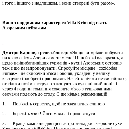
і того і іншого з надлишком, і вони створені бути разом».
Вино з нордичним характером
Villa
Krim
під стать
Азорським пейзажам
Дмитро Карпов
, тревел-блогер:
«Якщо ви мріяли побувати
на краю світу - Азори саме те місце! Ці пейзажі вас вразять, а
щодо найвибагливіших гурманів - кухні Азорських островів
теж є що їм запропонувати. Спробуйте місцеве «cozidodas
Furnas» - це скибочки м'яса і овочів, укладені у велику
каструлю і здобрені прянощами. Начебто нічого незвичайного,
от тільки потім каструлю закопують в вулканічний попіл і
через 4 години томління соковите м'ясо з тушкованими
овочами подають до столу. Є ще кілька рекомендацій:
1. Пов'яжіть серветку, щоб не заляпатися слиною
2. Бережіть язик! Його можна і проковтнути.
3. Краща компанія для цієї гастро-знахідки - червоне сухе
Sangiovese від #VillaKrim. Прекрасно доповнює страву і