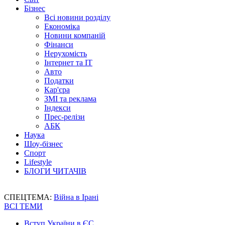
Бізнес
Всі новини розділу
Економіка
Новини компаній
Фінанси
Нерухомість
Інтернет та IT
Авто
Податки
Кар'єра
ЗМІ та реклама
Індекси
Прес-релізи
АБК
Наука
Шоу-бізнес
Спорт
Lifestyle
БЛОГИ ЧИТАЧІВ
СПЕЦТЕМА:
Війна в Ірані
ВСІ ТЕМИ
Вступ України в ЄС