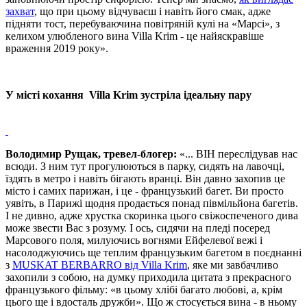
захват
, що при цьому відчуваєш і навіть його смак, адже
підняти тост, перебуваючина повітряній кулі на «Марсі», з
келихом улюбленого вина Villa Krim - це найяскравіше
враження 2019 року».
У місті
кохання
Villa Krim зустріла ідеальну пару
Володимир Рущак, тревел-блогер:
«... ВІН переслідував нас
всюди. З ним тут прогулюються в парку, сидять на лавочці,
їздять в метро і навіть бігають вранці. Він давно захопив це
місто і самих парижан, і це - французький багет. Ви просто
уявіть, в Парижі щодня продається понад півмільйона багетів.
І не дивно, адже хрустка скоринка цього свіжоспеченого дива
може звести Вас з розуму. І ось, сидячи на пледі посеред
Марсового поля, милуючись вогнями Ейфелевої вежі і
насолоджуючись ще теплим французьким багетом в поєднанні
з
MUSKAT BERBARRO від Villa Krim
, яке ми завбачливо
захопили з собою, на думку приходила цитата з прекрасного
французького фільму: «в цьому хлібі багато любові, а, крім
цього ще і вдосталь дружби». Що ж стосується вина - в ньому