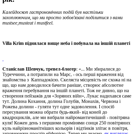
Калейдоскоп гастрономічних подій був настільки
захоплюючим, що ми просто зобов'язані поділитися з вами
mustsee,musteat і mustfeel.
Villa Krim піднялася вище неба і побувала на іншій планеті
Станіслав Шевчук, тревел-блогер
: «... Ми збиралися до
Туреччини, а потрапили на Марс, - ось перші враження від
знайомства з Каппадокією. Скеляста місцевість не схожа ні на
що, що нам доводилося бачити раніше, створює абсолютне
враження перебування на іншій планеті. Тож не дивно, що на
створення пейзажів для «Зоряних війн», Лукас надихався саме
тут. Долина Кохання, долина Голубів, Монахів, Червона і
Рожева долини - гуляти тут одне задоволення. І спосіб
пересування можна обрати будь-який- від коней до
квадроциклів, але ми вибрали найромантичніший - повітряна
куля! Кожен день з першими промінями сонця 250 повітряних
куль найрізноманітніших кольорів і відтінків злітає в повітря,
заповнюючи простір ейфорією. Тепер ми знаємо,
як виглядає