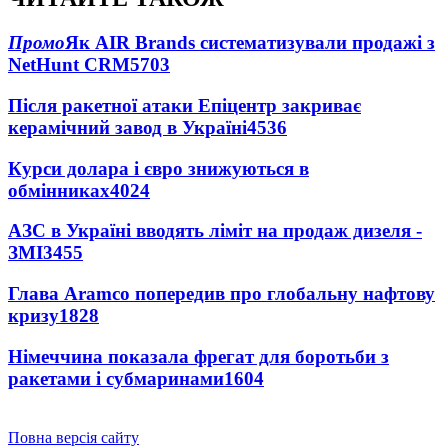
Промо
Як AIR Brands систематизували продажі з
NetHunt CRM
5703
Після ракетної атаки Епіцентр закриває
керамічний завод в Україні
4536
Курси долара і євро знижуються в
обмінниках
4024
АЗС в Україні вводять ліміт на продаж дизеля -
ЗМІ
3455
Глава Aramco попередив про глобальну нафтову
кризу
1828
Німеччина показала фрегат для боротьби з
ракетами і субмаринами
1604
Повна версія сайту