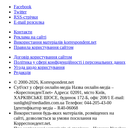
Facebook
Twitter
RSS-стрічки
E-mail розсилка
Контакти
Реклама на сайті
Використання матеріалів korrespondent.net
Правила користування сайтом
Договір користування сайтом
Політика у сфері конфіденційності і персональних даних
Угода щодо користування
Редакція
© 2000-2026, Korrespondent.net
Суб'єкт у сфері онлайн-медіа Назва онлайн-медіа –
«КореспонденТ.net» Адреса: 02091, місто Київ,
ХАРКІВСЬКЕ ШОСЕ, будинок 172-Б, офіс 208/1 E-mail:
sunlight@mediadim.com.ua
Телефон: 044-205-43-00
Ідентифікатор медіа – R40-06068
Використання будь-яких матеріалів, розміщених на
сайті, дозволяється за умови посилання на
Корреспондент.net.