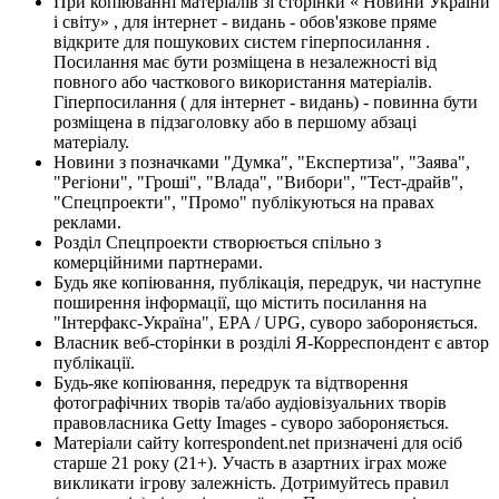
При копіюванні матеріалів зі сторінки « Новини України
і світу» , для інтернет - видань - обов'язкове пряме
відкрите для пошукових систем гіперпосилання .
Посилання має бути розміщена в незалежності від
повного або часткового використання матеріалів.
Гіперпосилання ( для інтернет - видань) - повинна бути
розміщена в підзаголовку або в першому абзаці
матеріалу.
Новини з позначками "Думка", "Експертиза", "Заява",
"Регіони", "Гроші", "Влада", "Вибори", "Тест-драйв",
"Спецпроекти", "Промо" публікуються на правах
реклами.
Розділ Спецпроекти створюється спільно з
комерційними партнерами.
Будь яке копіювання, публікація, передрук, чи наступне
поширення інформації, що містить посилання на
"Інтерфакс-Україна", EPA / UPG, суворо забороняється.
Власник веб-сторінки в розділі Я-Корреспондент є автор
публікації.
Будь-яке копіювання, передрук та відтворення
фотографічних творів та/або аудіовізуальних творів
правовласника Getty Images - суворо забороняється.
Матеріали сайту korrespondent.net призначені для осіб
старше 21 року (21+). Участь в азартних іграх може
викликати ігрову залежність. Дотримуйтесь правил