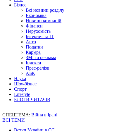
Бізнес
Всі новини розділу
Економіка
Новини компаній
Фінанси
Нерухомість
Інтернет та IT
Авто
Податки
Кар'єра
ЗМІ та реклама
Індекси
Прес-релізи
АБК
Наука
Шоу-бізнес
Спорт
Lifestyle
БЛОГИ ЧИТАЧІВ
СПЕЦТЕМА:
Війна в Ірані
ВСІ ТЕМИ
Вступ України в ЄС