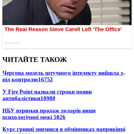
ЧИТАЙТЕ ТАКОЖ
Чергова модель штучного інтелекту вийшла з-
під контролю
16752
У Fire Point назвали строки появи
антибалістики
10980
НБУ втримав продаж доларів вище
психологічної межі
5026
Курс гривні знизився в обмінниках наприкінці