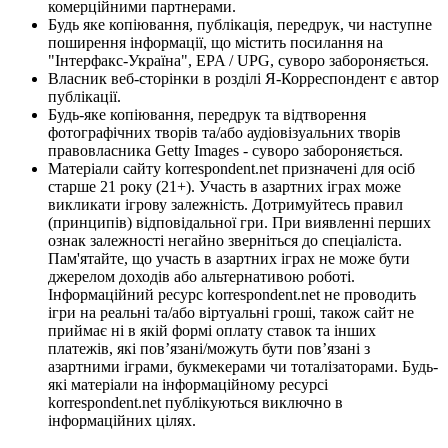
комерційними партнерами.
Будь яке копіювання, публікація, передрук, чи наступне
поширення інформації, що містить посилання на
"Інтерфакс-Україна", EPA / UPG, суворо забороняється.
Власник веб-сторінки в розділі Я-Корреспондент є автор
публікації.
Будь-яке копіювання, передрук та відтворення
фотографічних творів та/або аудіовізуальних творів
правовласника Getty Images - суворо забороняється.
Матеріали сайту korrespondent.net призначені для осіб
старше 21 року (21+). Участь в азартних іграх може
викликати ігрову залежність. Дотримуйтесь правил
(принципів) відповідальної гри. При виявленні перших
ознак залежності негайно зверніться до спеціаліста.
Пам'ятайте, що участь в азартних іграх не може бути
джерелом доходів або альтернативою роботі.
Інформаційний ресурс korrespondent.net не проводить
ігри на реальні та/або віртуальні гроші, також сайт не
приймає ні в якій формі оплату ставок та інших
платежів, які пов’язані/можуть бути пов’язані з
азартними іграми, букмекерами чи тоталізаторами. Будь-
які матеріали на інформаційному ресурсі
korrespondent.net публікуються виключно в
інформаційних цілях.