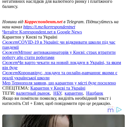
негативних наслідків для валютного ринку і платіжного
балансу.
Новини від
Корреспондент.net
в Telegram. Підписуйтесь на
наш канал
https://t.me/korrespondentnet
Читайте Korrespondent.net в Google News
Карантин у Києві та Україні
Сюжет
COVID-19 в Україні: чи відкривати школи під час
пандемії
Сюжет
Мітинг антивакцинаторів у Києві: страх втратити
роботу або стати роботами
Сюжет
Чи варто чекати на новий локдаун в Україні, та яким
він буде
Сюжет
Коронавірус, локдаун та онлайн-навчання: якими є
реалії української школи
Мер Тернополя заявив, що карантин у місті буде посилено
СПЕЦТЕМА:
Карантин у Києві та Україні
ТЕГИ:
валютный рынок
,
НБУ
,
карантин
,
Нацбанк
Якщо ви помітили помилку, виділіть необхідний текст і
натисніть Ctrl + Enter, щоб повідомити про це редакцію.