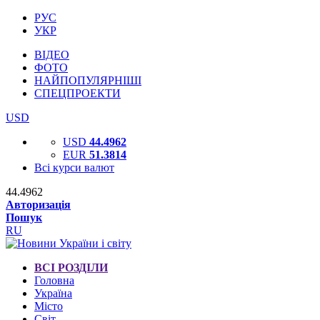
РУС
УКР
ВІДЕО
ФОТО
НАЙПОПУЛЯРНІШІ
СПЕЦПРОЕКТИ
USD
USD
44.4962
EUR
51.3814
Всі курси валют
44.4962
Авторизація
Пошук
RU
ВСІ РОЗДІЛИ
Головна
Україна
Місто
Світ