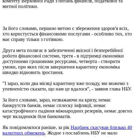
комітету Верховної Ради з питань фінансів, податкової та
митної політики.
За його словами, першою метою є збереження здоров'я всіх,
хто користується фінансовими послугами - особливо тих, хто
має справу тільки з готівкою.
Друга мета полягає в забезпеченні якісної і безперебійної
роботи фінансової системи, третя - в підтримці економіки
доступними грошовими ресурсами, четверта - створити
умови, при яких після завершення карантину економіка
швидко відновить зростання.
"І зараз, коли два місяці карантину вже позаду, ми можемо з
упевненістю сказати, що нам це вдалося", - заявив глава НБУ.
За його словами, зараз, незважаючи на кризу, немає
банкрутств банків, немає сплеску інфляції, немає
катастрофічного падіння міжнародних резервів, немає довгих
черг вкладників біля банкоматів.
Як повідомлялося раніше, за рік
Нацбанк скасував близько 40
валютних обмежень
. Жодне з послаблень НБУ не мало