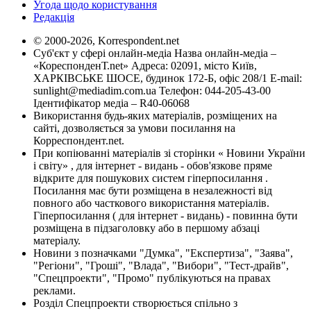
Угода щодо користування
Редакція
© 2000-2026, Korrespondent.net
Суб'єкт у сфері онлайн-медіа Назва онлайн-медіа –
«КореспонденТ.net» Адреса: 02091, місто Київ,
ХАРКІВСЬКЕ ШОСЕ, будинок 172-Б, офіс 208/1 E-mail:
sunlight@mediadim.com.ua
Телефон: 044-205-43-00
Ідентифікатор медіа – R40-06068
Використання будь-яких матеріалів, розміщених на
сайті, дозволяється за умови посилання на
Корреспондент.net.
При копіюванні матеріалів зі сторінки « Новини України
і світу» , для інтернет - видань - обов'язкове пряме
відкрите для пошукових систем гіперпосилання .
Посилання має бути розміщена в незалежності від
повного або часткового використання матеріалів.
Гіперпосилання ( для інтернет - видань) - повинна бути
розміщена в підзаголовку або в першому абзаці
матеріалу.
Новини з позначками "Думка", "Експертиза", "Заява",
"Регіони", "Гроші", "Влада", "Вибори", "Тест-драйв",
"Спецпроекти", "Промо" публікуються на правах
реклами.
Розділ Спецпроекти створюється спільно з