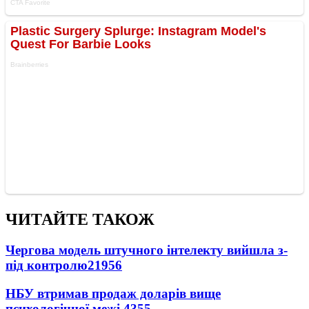
ЧИТАЙТЕ ТАКОЖ
Чергова модель штучного інтелекту вийшла з-
під контролю
21956
НБУ втримав продаж доларів вище
психологічної межі
4355