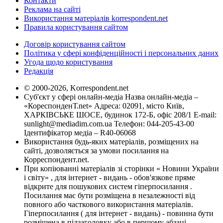
Контакти
Реклама на сайті
Використання матеріалів korrespondent.net
Правила користування сайтом
Договір користування сайтом
Політика у сфері конфіденційності і персональних даних
Угода щодо користування
Редакція
© 2000-2026, Korrespondent.net
Суб'єкт у сфері онлайн-медіа Назва онлайн-медіа –
«КореспонденТ.net» Адреса: 02091, місто Київ,
ХАРКІВСЬКЕ ШОСЕ, будинок 172-Б, офіс 208/1 E-mail:
sunlight@mediadim.com.ua
Телефон: 044-205-43-00
Ідентифікатор медіа – R40-06068
Використання будь-яких матеріалів, розміщених на
сайті, дозволяється за умови посилання на
Корреспондент.net.
При копіюванні матеріалів зі сторінки « Новини України
і світу» , для інтернет - видань - обов'язкове пряме
відкрите для пошукових систем гіперпосилання .
Посилання має бути розміщена в незалежності від
повного або часткового використання матеріалів.
Гіперпосилання ( для інтернет - видань) - повинна бути
розміщена в підзаголовку або в першому абзаці