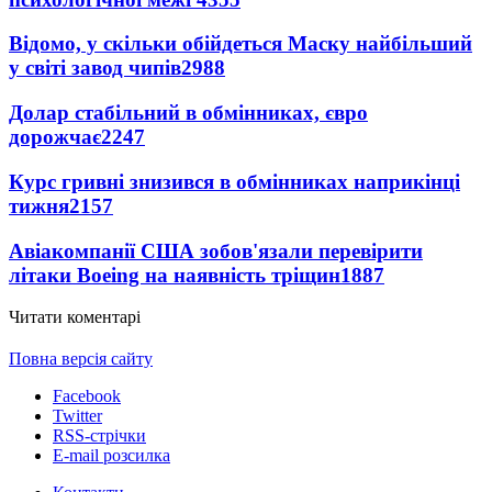
Відомо, у скільки обійдеться Маску найбільший
у світі завод чипів
2988
Долар стабільний в обмінниках, євро
дорожчає
2247
Курс гривні знизився в обмінниках наприкінці
тижня
2157
Авіакомпанії США зобов'язали перевірити
літаки Boeing на наявність тріщин
1887
Читати коментарі
Повна версія сайту
Facebook
Twitter
RSS-стрічки
E-mail розсилка