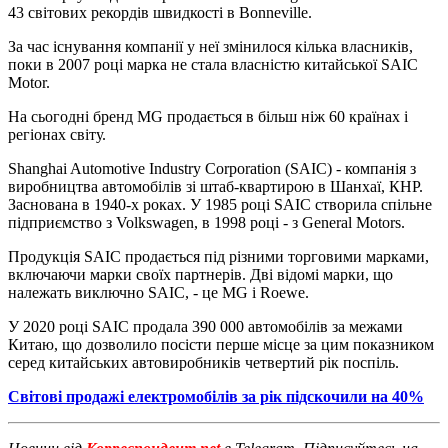
43 світових рекордів швидкості в Bonneville.
За час існування компанії у неї змінилося кілька власників,
поки в 2007 році марка не стала власністю китайської SAIC
Motor.
На сьогодні бренд MG продається в більш ніж 60 країнах і
регіонах світу.
Shanghai Automotive Industry Corporation (SAIC) - компанія з
виробництва автомобілів зі штаб-квартирою в Шанхаї, КНР.
Заснована в 1940-х роках. У 1985 році SAIC створила спільне
підприємство з Volkswagen, в 1998 році - з General Motors.
Продукція SAIC продається під різними торговими марками,
включаючи марки своїх партнерів. Дві відомі марки, що
належать виключно SAIC, - це MG і Roewe.
У 2020 році SAIC продала 390 000 автомобілів за межами
Китаю, що дозволило посісти перше місце за цим показником
серед китайських автовиробників четвертий рік поспіль.
Світові продажі електромобілів за рік підскочили на 40%