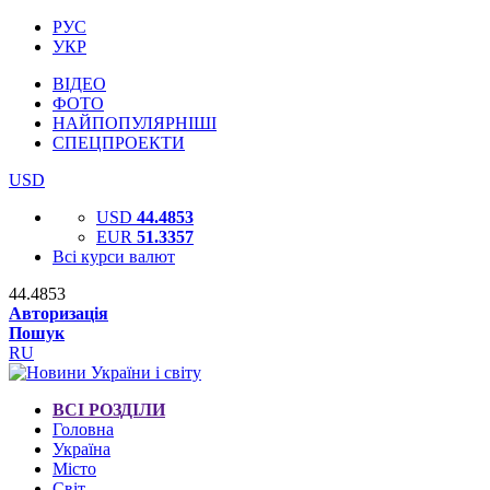
РУС
УКР
ВІДЕО
ФОТО
НАЙПОПУЛЯРНІШІ
СПЕЦПРОЕКТИ
USD
USD
44.4853
EUR
51.3357
Всі курси валют
44.4853
Авторизація
Пошук
RU
ВСІ РОЗДІЛИ
Головна
Україна
Місто
Світ