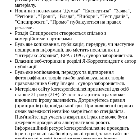
матеріалу.
Новини з позначками "Думка", "Експертиза", "Заява",
"Регіони", "Гроші", "Влада", "Вибори", "Тест-драйв",
"Спецпроекти", "Промо" публікуються на правах
реклами.
Розділ Спецпроекти створюється спільно з
комерційними партнерами.
Будь яке копіювання, публікація, передрук, чи наступне
поширення інформації, що містить посилання на
"Інтерфакс-Україна", EPA / UPG, суворо забороняється.
Власник веб-сторінки в розділі Я-Корреспондент є автор
публікації.
Будь-яке копіювання, передрук та відтворення
фотографічних творів та/або аудіовізуальних творів
правовласника Getty Images - суворо забороняється.
Матеріали сайту korrespondent.net призначені для осіб
старше 21 року (21+). Участь в азартних іграх може
викликати ігрову залежність. Дотримуйтесь правил
(принципів) відповідальної гри. При виявленні перших
ознак залежності негайно зверніться до спеціаліста.
Пам'ятайте, що участь в азартних іграх не може бути
джерелом доходів або альтернативою роботі.
Інформаційний ресурс korrespondent.net не проводить
ігри на реальні та/або віртуальні гроші, також сайт не