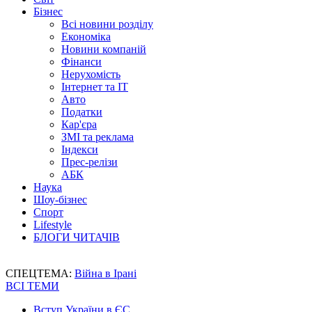
Бізнес
Всі новини розділу
Економіка
Новини компаній
Фінанси
Нерухомість
Інтернет та IT
Авто
Податки
Кар'єра
ЗМІ та реклама
Індекси
Прес-релізи
АБК
Наука
Шоу-бізнес
Спорт
Lifestyle
БЛОГИ ЧИТАЧІВ
СПЕЦТЕМА:
Війна в Ірані
ВСІ ТЕМИ
Вступ України в ЄС