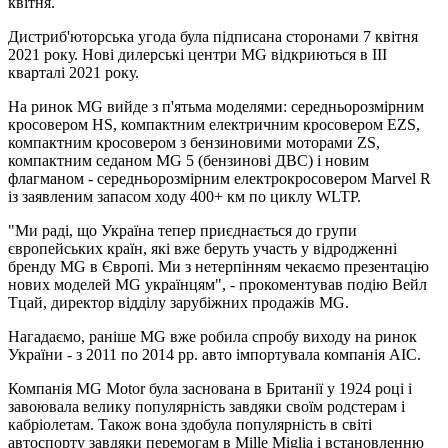
квітня.
Дистриб'юторська угода була підписана сторонами 7 квітня
2021 року. Нові дилерські центри MG відкриються в III
кварталі 2021 року.
На ринок MG вийде з п'ятьма моделями: середньорозмірним
кросовером HS, компактним електричним кросовером EZS,
компактним кросовером з бензиновими моторами ZS,
компактним седаном MG 5 (бензинові ДВС) і новим
флагманом - середньорозмірним електрокросовером Marvel R
із заявленим запасом ходу 400+ км по циклу WLTP.
"Ми раді, що Україна тепер приєднається до групи
європейських країн, які вже беруть участь у відродженні
бренду MG в Європі. Ми з нетерпінням чекаємо презентацію
нових моделей MG українцям", - прокоментував подію Вейл
Тцай, директор відділу зарубіжних продажів MG.
Нагадаємо, раніше MG вже робила спробу виходу на ринок
України - з 2011 по 2014 рр. авто імпортувала компанія АІС.
Компанія MG Motor була заснована в Британії у 1924 році і
завоювала велику популярність завдяки своїм родстерам і
кабріолетам. Також вона здобула популярність в світі
автоспорту завдяки перемогам в Mille Miglia і встановленню