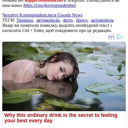
Новини від
Корреспондент.net
в Telegram. Підписуйтесь на
наш канал
https://t.me/korrespondentnet
Читайте Korrespondent.net в Google News
ТЕГИ:
Украина
,
автомобили
,
фото
,
бренд
,
автомобиль
Якщо ви помітили помилку, виділіть необхідний текст і
натисніть Ctrl + Enter, щоб повідомити про це редакцію.