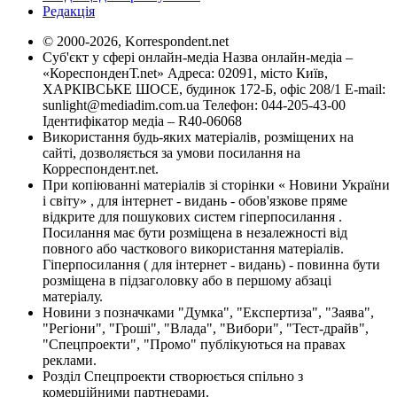
Редакція
© 2000-2026, Korrespondent.net
Суб'єкт у сфері онлайн-медіа Назва онлайн-медіа –
«КореспонденТ.net» Адреса: 02091, місто Київ,
ХАРКІВСЬКЕ ШОСЕ, будинок 172-Б, офіс 208/1 E-mail:
sunlight@mediadim.com.ua
Телефон: 044-205-43-00
Ідентифікатор медіа – R40-06068
Використання будь-яких матеріалів, розміщених на
сайті, дозволяється за умови посилання на
Корреспондент.net.
При копіюванні матеріалів зі сторінки « Новини України
і світу» , для інтернет - видань - обов'язкове пряме
відкрите для пошукових систем гіперпосилання .
Посилання має бути розміщена в незалежності від
повного або часткового використання матеріалів.
Гіперпосилання ( для інтернет - видань) - повинна бути
розміщена в підзаголовку або в першому абзаці
матеріалу.
Новини з позначками "Думка", "Експертиза", "Заява",
"Регіони", "Гроші", "Влада", "Вибори", "Тест-драйв",
"Спецпроекти", "Промо" публікуються на правах
реклами.
Розділ Спецпроекти створюється спільно з
комерційними партнерами.