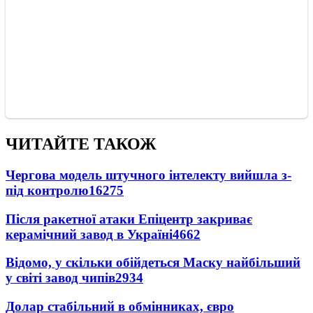
ЧИТАЙТЕ ТАКОЖ
Чергова модель штучного інтелекту вийшла з-
під контролю
16275
Після ракетної атаки Епіцентр закриває
керамічний завод в Україні
4662
Відомо, у скільки обійдеться Маску найбільший
у світі завод чипів
2934
Долар стабільний в обмінниках, євро