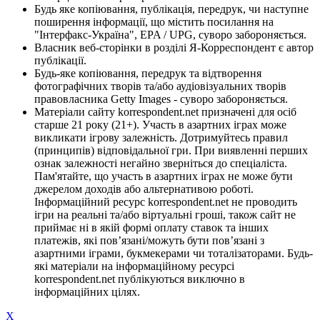
Будь яке копіювання, публікація, передрук, чи наступне
поширення інформації, що містить посилання на
"Інтерфакс-Україна", EPA / UPG, суворо забороняється.
Власник веб-сторінки в розділі Я-Корреспондент є автор
публікації.
Будь-яке копіювання, передрук та відтворення
фотографічних творів та/або аудіовізуальних творів
правовласника Getty Images - суворо забороняється.
Матеріали сайту korrespondent.net призначені для осіб
старше 21 року (21+). Участь в азартних іграх може
викликати ігрову залежність. Дотримуйтесь правил
(принципів) відповідальної гри. При виявленні перших
ознак залежності негайно зверніться до спеціаліста.
Пам'ятайте, що участь в азартних іграх не може бути
джерелом доходів або альтернативою роботі.
Інформаційний ресурс korrespondent.net не проводить
ігри на реальні та/або віртуальні гроші, також сайт не
приймає ні в якій формі оплату ставок та інших
платежів, які пов’язані/можуть бути пов’язані з
азартними іграми, букмекерами чи тоталізаторами. Будь-
які матеріали на інформаційному ресурсі
korrespondent.net публікуються виключно в
інформаційних цілях.
X