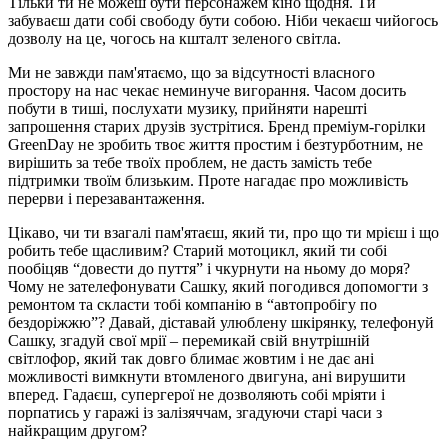
Тільки ти не можеш бути персонажем кіно щодня. Ти
забуваєш дати собі свободу бути собою. Ніби чекаєш чийогось
дозволу на це, чогось на кшталт зеленого світла.
Ми не завжди пам'ятаємо, що за відсутності власного
простору на нас чекає неминуче вигорання. Часом досить
побути в тиші, послухати музику, прийняти нарешті
запрошення старих друзів зустрітися. Бренд преміум-горілки
GreenDay не зробить твоє життя простим і безтурботним, не
вирішить за тебе твоїх проблем, не дасть замість тебе
підтримки твоїм близьким. Проте нагадає про можливість
перерви і перезавантаження.
Цікаво, чи ти взагалі пам'ятаєш, який ти, про що ти мрієш і що
робить тебе щасливим? Старий мотоцикл, який ти собі
пообіцяв “довести до пуття” і чкурнути на ньому до моря?
Чому не зателефонувати Сашку, який погодився допомогти з
ремонтом та скласти тобі компанію в “автопробігу по
бездоріжжю”? Давай, діставай улюблену шкірянку, телефонуй
Сашку, згадуй свої мрії – перемикай свій внутрішній
світлофор, який так довго блимає жовтим і не дає ані
можливості вимкнути втомленого двигуна, ані вирушити
вперед. Гадаєш, супергерої не дозволяють собі мріяти і
порпатись у гаражі із залізяччам, згадуючи старі часи з
найкращим другом?