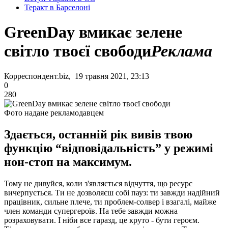
Теракт в Барселоні
GreenDay вмикає зелене
світло твоєї свободи
Реклама
Корреспондент.biz, 19 травня 2021, 23:13
0
280
Фото надане рекламодавцем
Здається, останній рік вивів твою
функцію “відповідальність” у режимі
нон-стоп на максимум.
Тому не дивуйся, коли з'являється відчуття, що ресурс
вичерпується. Ти не дозволяєш собі пауз: ти завжди надійний
працівник, сильне плече, ти проблем-солвер і взагалі, майже
член команди супергероїв. На тебе завжди можна
розраховувати. І ніби все гаразд, це круто - бути героєм.