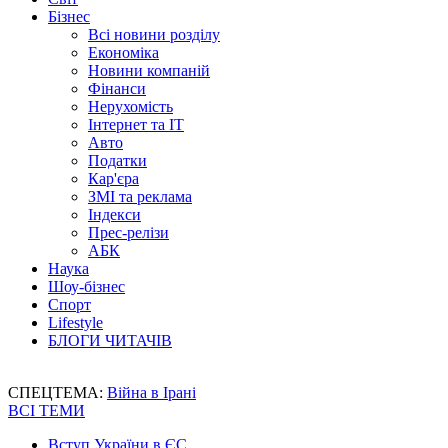
Бізнес
Всі новини розділу
Економіка
Новини компаній
Фінанси
Нерухомість
Інтернет та IT
Авто
Податки
Кар'єра
ЗМІ та реклама
Індекси
Прес-релізи
АБК
Наука
Шоу-бізнес
Спорт
Lifestyle
БЛОГИ ЧИТАЧІВ
СПЕЦТЕМА:
Війна в Ірані
ВСІ ТЕМИ
Вступ України в ЄС