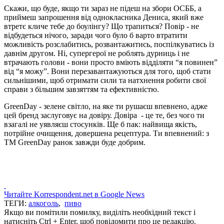
Скажи, що буде, якщо ти зараз не підеш на збори ОСББ, а
приймеш запрошення від однокласника Дениса, який вже
втретє кличе тебе до боулінгу? Що трапиться? Повір - не
відбудеться нічого, заради чого було б варто втратити
можливість розслабитись, розвантажитись, поспілкуватись із
давнім другом. Ні, супергерої не роблять дурниць і не
втрачають голови - вони просто вміють відділяти “я повинен”
від “я можу”. Вони перезавантажуються для того, щоб стати
сильнішими, щоб отримати сили та натхнення робити свої
справи з більшим завзяттям та ефективністю.
GreenDay - зелене світло, на яке ти рушаєш впевнено, адже
цей бренд заслуговує на довіру. Довіра - це те, без чого ти
взагалі не уявляєш стосунків. Ще б пак: найвища якість,
потрійне очищення, довершена рецептура. Ти впевнений: з
ТМ GreenDay ранок завжди буде добрим.
Читайте Korrespondent.net в Google News
ТЕГИ:
алкоголь
,
пиво
Якщо ви помітили помилку, виділіть необхідний текст і
натисніть Ctrl + Enter, щоб повідомити про це редакцію.