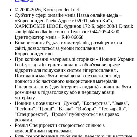
© 2000-2026, Korrespondent.net
Суб'єкт у сфері онлайн-медіа Назва онлайн-медіа –
«КореспонденТ.net» Адреса: 02091, місто Київ,
ХАРКІВСЬКЕ ШОСЕ, будинок 172-Б, офіс 208/1 E-mail:
sunlight@mediadim.com.ua
Телефон: 044-205-43-00
Ідентифікатор медіа – R40-06068
Використання будь-яких матеріалів, розміщених на
сайті, дозволяється за умови посилання на
Корреспондент.net.
При копіюванні матеріалів зі сторінки « Новини України
і світу» , для інтернет - видань - обов'язкове пряме
відкрите для пошукових систем гіперпосилання .
Посилання має бути розміщена в незалежності від
повного або часткового використання матеріалів.
Гіперпосилання ( для інтернет - видань) - повинна бути
розміщена в підзаголовку або в першому абзаці
матеріалу.
Новини з позначками "Думка", "Експертиза", "Заява",
"Регіони", "Гроші", "Влада", "Вибори", "Тест-драйв",
"Спецпроекти", "Промо" публікуються на правах
реклами.
Розділ Спецпроекти створюється спільно з
комерційними партнерами.
Будь яке копіювання, публікація, передрук, чи наступне