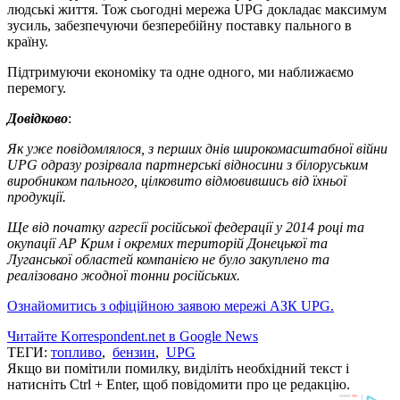
людські життя. Тож сьогодні мережа UPG докладає максимум
зусиль, забезпечуючи безперебійну поставку пального в
країну.
Підтримуючи економіку та одне одного, ми наближаємо
перемогу.
Довідково
:
Як уже повідомлялося, з перших днів широкомасштабної війни
UPG одразу розірвала партнерські відносини з білоруським
виробником пального, цілковито відмовившись від їхньої
продукції.
Ще від початку агресії російської федерації у 2014 році та
окупації АР Крим і окремих територій Донецької та
Луганської областей компанією не було закуплено та
реалізовано жодної тонни російських.
Ознайомитись з офіційною заявою мережі АЗК UPG.
Читайте Korrespondent.net в Google News
ТЕГИ:
топливо
,
бензин
,
UPG
Якщо ви помітили помилку, виділіть необхідний текст і
натисніть Ctrl + Enter, щоб повідомити про це редакцію.