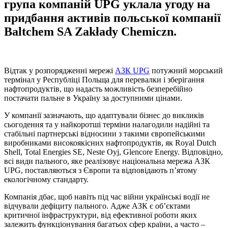
група компаній UPG уклала угоду на
придбання активів польської компанії
Baltchem SA Zakłady Chemiczn.
Відтак у розпорядженні мережі
АЗК UPG
потужний морський
термінал у Республіці Польща для перевалки і зберігання
нафтопродуктів, що надасть можливість безперебійно
постачати пальне в Україну за доступними цінами.
У компанії зазначають, що адаптували бізнес до викликів
сьогодення та у найкоротші терміни налагодили надійні та
стабільні партнерські відносини з такими європейськими
виробниками високоякісних нафтопродуктів, як Royal Dutch
Shell, Total Energies SE, Neste Oyj, Glencore Energy. Відповідно,
всі види пального, яке реалізовує національна мережа АЗК
UPG, поставляються з Європи та відповідають п’ятому
екологічному стандарту.
Компанія дбає, щоб навіть під час війни українські водії не
відчували дефіциту пального. Адже АЗК є об’єктами
критичної інфраструктури, від ефективної роботи яких
залежить функціонування багатьох сфер країни, а часто –