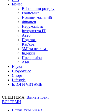
Бізнес
Всі новини розділу
Економіка
Новини компаній
Фінанси
Нерухомість
Інтернет та IT
Авто
Податки
Кар'єра
ЗМІ та реклама
Індекси
Прес-релізи
АБК
Наука
Шоу-бізнес
Спорт
Lifestyle
БЛОГИ ЧИТАЧІВ
СПЕЦТЕМА:
Війна в Ірані
ВСІ ТЕМИ
Вступ України в ЄС