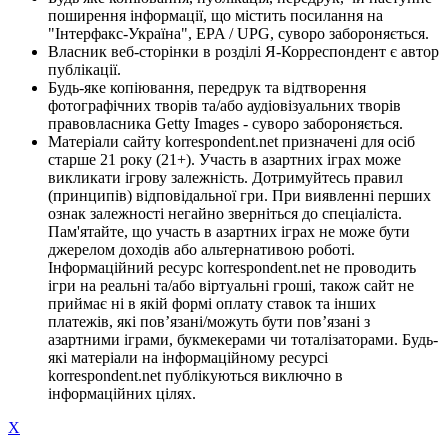
поширення інформації, що містить посилання на
"Інтерфакс-Україна", EPA / UPG, суворо забороняється.
Власник веб-сторінки в розділі Я-Корреспондент є автор
публікації.
Будь-яке копіювання, передрук та відтворення
фотографічних творів та/або аудіовізуальних творів
правовласника Getty Images - суворо забороняється.
Матеріали сайту korrespondent.net призначені для осіб
старше 21 року (21+). Участь в азартних іграх може
викликати ігрову залежність. Дотримуйтесь правил
(принципів) відповідальної гри. При виявленні перших
ознак залежності негайно зверніться до спеціаліста.
Пам'ятайте, що участь в азартних іграх не може бути
джерелом доходів або альтернативою роботі.
Інформаційний ресурс korrespondent.net не проводить
ігри на реальні та/або віртуальні гроші, також сайт не
приймає ні в якій формі оплату ставок та інших
платежів, які пов’язані/можуть бути пов’язані з
азартними іграми, букмекерами чи тоталізаторами. Будь-
які матеріали на інформаційному ресурсі
korrespondent.net публікуються виключно в
інформаційних цілях.
X