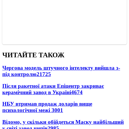
ЧИТАЙТЕ ТАКОЖ
Чергова модель штучного інтелекту вийшла з-
під контролю
21725
Після ракетної атаки Епіцентр закриває
керамічний завод в Україні
4674
НБУ втримав продаж доларів вище
психологічної межі
3001
Відомо, у скільки обійдеться Маску найбільший
у світі завод чипів
2985