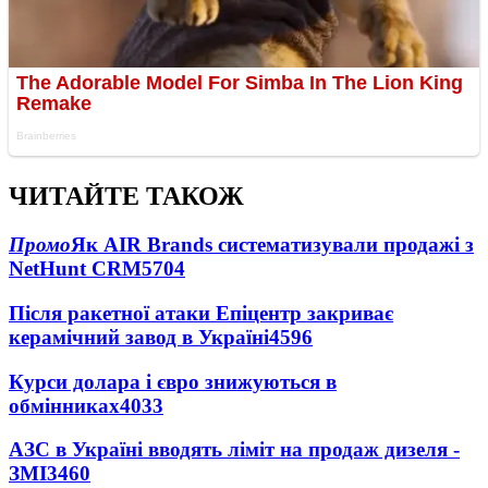
ЧИТАЙТЕ ТАКОЖ
Промо
Як AIR Brands систематизували продажі з
NetHunt CRM
5704
Після ракетної атаки Епіцентр закриває
керамічний завод в Україні
4596
Курси долара і євро знижуються в
обмінниках
4033
АЗС в Україні вводять ліміт на продаж дизеля -
ЗМІ
3460