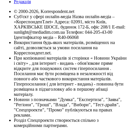
Редакція
© 2000-2026, Korrespondent.net
Суб'єкт у сфері онлайн-медіа Назва онлайн-медіа –
«КореспонденТ.net» Адреса: 02091, місто Київ,
ХАРКІВСЬКЕ ШОСЕ, будинок 172-Б, офіс 208/1 E-mail:
sunlight@mediadim.com.ua
Телефон: 044-205-43-00
Ідентифікатор медіа – R40-06068
Використання будь-яких матеріалів, розміщених на
сайті, дозволяється за умови посилання на
Корреспондент.net.
При копіюванні матеріалів зі сторінки « Новини України
і світу» , для інтернет - видань - обов'язкове пряме
відкрите для пошукових систем гіперпосилання .
Посилання має бути розміщена в незалежності від
повного або часткового використання матеріалів.
Гіперпосилання ( для інтернет - видань) - повинна бути
розміщена в підзаголовку або в першому абзаці
матеріалу.
Новини з позначками "Думка", "Експертиза", "Заява",
"Регіони", "Гроші", "Влада", "Вибори", "Тест-драйв",
"Спецпроекти", "Промо" публікуються на правах
реклами.
Розділ Спецпроекти створюється спільно з
комерційними партнерами.