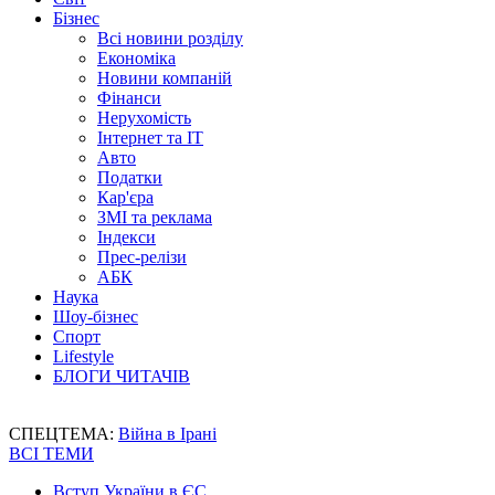
Бізнес
Всі новини розділу
Економіка
Новини компаній
Фінанси
Нерухомість
Інтернет та IT
Авто
Податки
Кар'єра
ЗМІ та реклама
Індекси
Прес-релізи
АБК
Наука
Шоу-бізнес
Спорт
Lifestyle
БЛОГИ ЧИТАЧІВ
СПЕЦТЕМА:
Війна в Ірані
ВСІ ТЕМИ
Вступ України в ЄС