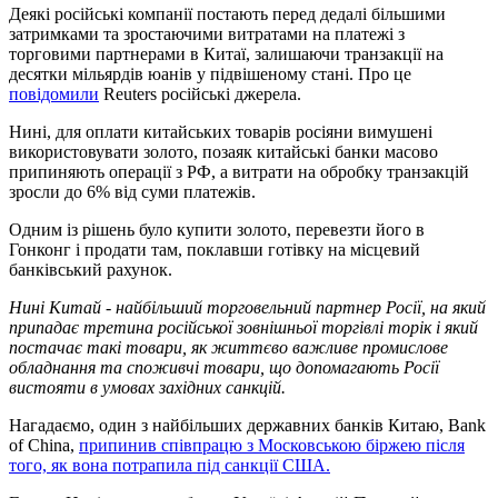
Деякі російські компанії постають перед дедалі більшими
затримками та зростаючими витратами на платежі з
торговими партнерами в Китаї, залишаючи транзакції на
десятки мільярдів юанів у підвішеному стані. Про це
повідомили
Reuters російські джерела.
Нині, для оплати китайських товарів росіяни вимушені
використовувати золото, позаяк китайські банки масово
припиняють операції з РФ, а витрати на обробку транзакцій
зросли до 6% від суми платежів.
Одним із рішень було купити золото, перевезти його в
Гонконг і продати там, поклавши готівку на місцевий
банківський рахунок.
Нині Китай - найбільший торговельний партнер Росії, на який
припадає третина російської зовнішньої торгівлі торік і який
постачає такі товари, як життєво важливе промислове
обладнання та споживчі товари, що допомагають Росії
вистояти в умовах західних санкцій.
Нагадаємо, один з найбільших державних банків Китаю, Bank
of China,
припинив співпрацю з Московською біржею після
того, як вона потрапила під санкції США.