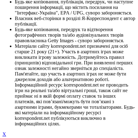
Будь яке копіювання, публікація, передрук, чи наступне
поширення інформації, що містить посилання на
"Інтерфакс-Україна", EPA / UPG, суворо забороняється.
Власник веб-сторінки в розділі Я-Корреспондент є автор
публікації.
Будь-яке копіювання, передрук та відтворення
фотографічних творів та/або аудіовізуальних творів
правовласника Getty Images - суворо забороняється.
Матеріали сайту korrespondent.net призначені для осіб
старше 21 року (21+). Участь в азартних іграх може
викликати ігрову залежність. Дотримуйтесь правил
(принципів) відповідальної гри. При виявленні перших
ознак залежності негайно зверніться до спеціаліста.
Пам'ятайте, що участь в азартних іграх не може бути
джерелом доходів або альтернативою роботі.
Інформаційний ресурс korrespondent.net не проводить
ігри на реальні та/або віртуальні гроші, також сайт не
приймає ні в якій формі оплату ставок та інших
платежів, які пов’язані/можуть бути пов’язані з
азартними іграми, букмекерами чи тоталізаторами. Будь-
які матеріали на інформаційному ресурсі
korrespondent.net публікуються виключно в
інформаційних цілях.
X