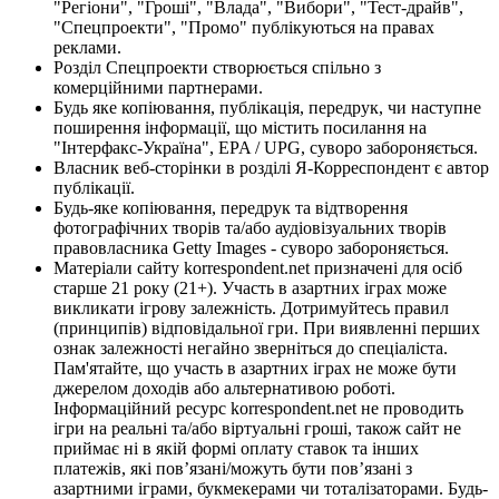
"Регіони", "Гроші", "Влада", "Вибори", "Тест-драйв",
"Спецпроекти", "Промо" публікуються на правах
реклами.
Розділ Спецпроекти створюється спільно з
комерційними партнерами.
Будь яке копіювання, публікація, передрук, чи наступне
поширення інформації, що містить посилання на
"Інтерфакс-Україна", EPA / UPG, суворо забороняється.
Власник веб-сторінки в розділі Я-Корреспондент є автор
публікації.
Будь-яке копіювання, передрук та відтворення
фотографічних творів та/або аудіовізуальних творів
правовласника Getty Images - суворо забороняється.
Матеріали сайту korrespondent.net призначені для осіб
старше 21 року (21+). Участь в азартних іграх може
викликати ігрову залежність. Дотримуйтесь правил
(принципів) відповідальної гри. При виявленні перших
ознак залежності негайно зверніться до спеціаліста.
Пам'ятайте, що участь в азартних іграх не може бути
джерелом доходів або альтернативою роботі.
Інформаційний ресурс korrespondent.net не проводить
ігри на реальні та/або віртуальні гроші, також сайт не
приймає ні в якій формі оплату ставок та інших
платежів, які пов’язані/можуть бути пов’язані з
азартними іграми, букмекерами чи тоталізаторами. Будь-