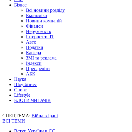
Бізнес
Всі новини розділу
Економіка
Новини компаній
Фінанси
Нерухомість
Інтернет та IT
Авто
Податки
Кар'єра
ЗМІ та реклама
Індекси
Прес-релізи
АБК
Наука
Шоу-бізнес
Спорт
Lifestyle
БЛОГИ ЧИТАЧІВ
СПЕЦТЕМА:
Війна в Ірані
ВСІ ТЕМИ
Вступ України в ЄС