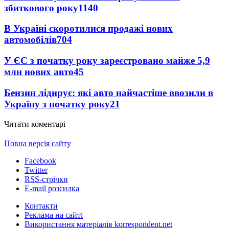
збиткового року
1140
В Україні скоротилися продажі нових
автомобілів
704
У ЄС з початку року зареєстровано майже 5,9
млн нових авто
45
Бензин лідирує: які авто найчастіше ввозили в
Україну з початку року
21
Читати коментарі
Повна версія сайту
Facebook
Twitter
RSS-стрічки
E-mail розсилка
Контакти
Реклама на сайті
Використання матеріалів korrespondent.net