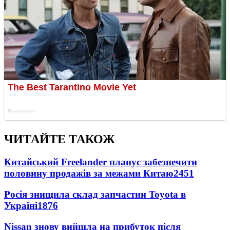
ЧИТАЙТЕ ТАКОЖ
Китайський Freelander планує забезпечити
половину продажів за межами Китаю
2451
Росія знищила склад запчастин Toyota в
Україні
1876
Nissan знову вийшла на прибуток після