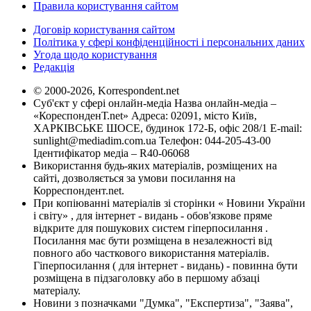
Правила користування сайтом
Договір користування сайтом
Політика у сфері конфіденційності і персональних даних
Угода щодо користування
Редакція
© 2000-2026, Korrespondent.net
Суб'єкт у сфері онлайн-медіа Назва онлайн-медіа –
«КореспонденТ.net» Адреса: 02091, місто Київ,
ХАРКІВСЬКЕ ШОСЕ, будинок 172-Б, офіс 208/1 E-mail:
sunlight@mediadim.com.ua
Телефон: 044-205-43-00
Ідентифікатор медіа – R40-06068
Використання будь-яких матеріалів, розміщених на
сайті, дозволяється за умови посилання на
Корреспондент.net.
При копіюванні матеріалів зі сторінки « Новини України
і світу» , для інтернет - видань - обов'язкове пряме
відкрите для пошукових систем гіперпосилання .
Посилання має бути розміщена в незалежності від
повного або часткового використання матеріалів.
Гіперпосилання ( для інтернет - видань) - повинна бути
розміщена в підзаголовку або в першому абзаці
матеріалу.
Новини з позначками "Думка", "Експертиза", "Заява",