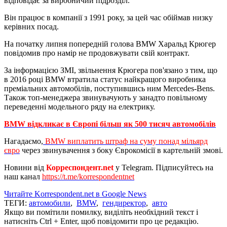
відповідає за виробничий підрозділ.
Він працює в компанії з 1991 року, за цей час обіймав низку
керівних посад.
На початку липня попередній голова BMW Харальд Крюгер
повідомив про намір не продовжувати свій контракт.
За інформацією ЗМІ, звільнення Крюгера пов'язано з тим, що
в 2016 році BMW втратила статус найкращого виробника
преміальних автомобілів, поступившись ним Mercedes-Bens.
Також топ-менеджера звинувачують у занадто повільному
переведенні модельного ряду на електрику.
BMW відкликає в Європі більш як 500 тисяч автомобілів
Нагадаємо,
BMW виплатить штраф на суму понад мільярд
євро
через звинувачення з боку Єврокомісії в картельній змові.
Новини від
Корреспондент.net
у Telegram. Підписуйтесь на
наш канал
https://t.me/korrespondentnet
Читайте Korrespondent.net в Google News
ТЕГИ:
автомобили
,
BMW
,
гендиректор
,
авто
Якщо ви помітили помилку, виділіть необхідний текст і
натисніть Ctrl + Enter, щоб повідомити про це редакцію.