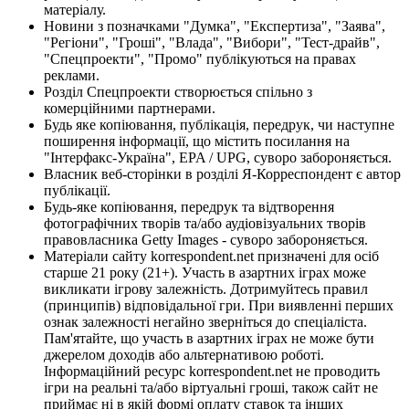
матеріалу.
Новини з позначками "Думка", "Експертиза", "Заява",
"Регіони", "Гроші", "Влада", "Вибори", "Тест-драйв",
"Спецпроекти", "Промо" публікуються на правах
реклами.
Розділ Спецпроекти створюється спільно з
комерційними партнерами.
Будь яке копіювання, публікація, передрук, чи наступне
поширення інформації, що містить посилання на
"Інтерфакс-Україна", EPA / UPG, суворо забороняється.
Власник веб-сторінки в розділі Я-Корреспондент є автор
публікації.
Будь-яке копіювання, передрук та відтворення
фотографічних творів та/або аудіовізуальних творів
правовласника Getty Images - суворо забороняється.
Матеріали сайту korrespondent.net призначені для осіб
старше 21 року (21+). Участь в азартних іграх може
викликати ігрову залежність. Дотримуйтесь правил
(принципів) відповідальної гри. При виявленні перших
ознак залежності негайно зверніться до спеціаліста.
Пам'ятайте, що участь в азартних іграх не може бути
джерелом доходів або альтернативою роботі.
Інформаційний ресурс korrespondent.net не проводить
ігри на реальні та/або віртуальні гроші, також сайт не
приймає ні в якій формі оплату ставок та інших