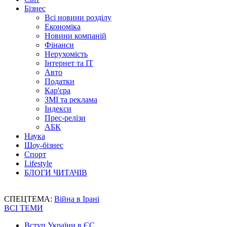
Бізнес
Всі новини розділу
Економіка
Новини компаній
Фінанси
Нерухомість
Інтернет та IT
Авто
Податки
Кар'єра
ЗМІ та реклама
Індекси
Прес-релізи
АБК
Наука
Шоу-бізнес
Спорт
Lifestyle
БЛОГИ ЧИТАЧІВ
СПЕЦТЕМА:
Війна в Ірані
ВСІ ТЕМИ
Вступ України в ЄС