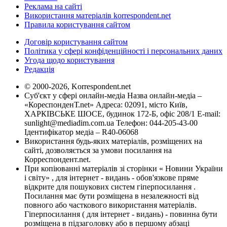
Реклама на сайті
Використання матеріалів korrespondent.net
Правила користування сайтом
Договір користування сайтом
Політика у сфері конфіденційності і персональних даних
Угода щодо користування
Редакція
© 2000-2026, Korrespondent.net
Суб'єкт у сфері онлайн-медіа Назва онлайн-медіа –
«КореспонденТ.net» Адреса: 02091, місто Київ,
ХАРКІВСЬКЕ ШОСЕ, будинок 172-Б, офіс 208/1 E-mail:
sunlight@mediadim.com.ua
Телефон: 044-205-43-00
Ідентифікатор медіа – R40-06068
Використання будь-яких матеріалів, розміщених на
сайті, дозволяється за умови посилання на
Корреспондент.net.
При копіюванні матеріалів зі сторінки « Новини України
і світу» , для інтернет - видань - обов'язкове пряме
відкрите для пошукових систем гіперпосилання .
Посилання має бути розміщена в незалежності від
повного або часткового використання матеріалів.
Гіперпосилання ( для інтернет - видань) - повинна бути
розміщена в підзаголовку або в першому абзаці