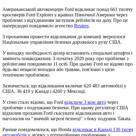
Американський автоконцерн Ford відкликає понад 661 тисячу
кросоверів Ford Explorer у країнах Північної Америки через
проблеми з від'єднанням заглушок рейлінгів на даху. Про це
напередодні повідомило агенство
Reuters
.
З проханням провести відкликання до компанії звернулося
Національне управління безпеки дорожнього руху США.
У випадку необхідності дилер встановить спеціальні штифти і
замінить пошкодження. З початку 2020 року про проблеми з
рейлінгами повідомили 11 осіб. При цьому Ford не відомо про
будь-які нещасні випадки або травми, пов'язані з цією
технічною проблемою.
Зазначається, що відкликання включає 620 483 автомобілі у
США, 36 419 у Канаді і 4260 у Мексиці.
У січні стало відомо, що Ford
відкличе 3 млн авто
через
проблеми з подушками безпеки. При цьому регулятор США
відхилив прохання Ford скасувати відкликання авто і
наголосив на "значній загрозі безпеці" з боку подушок Takata.
Раніше повідомлялося, що Honda
відкликає в Канаді 130 тисяч
автомобілів
у зв'язку з потенційними проблемами з