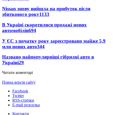
Nissan знову вийшла на прибуток після
збиткового року
1133
В Україні скоротилися продажі нових
автомобілів
694
У ЄС з початку року зареєстровано майже 5,9
млн нових авто
344
Названо найпопулярніші гібридні авто в
Україні
29
Читати коментарі
Повна версія сайту
Facebook
Twitter
RSS-стрічки
E-mail розсилка
Контакти