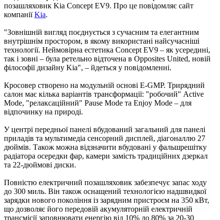
позашляховик Kia Concept EV9. Про це повідомляє сайт
компанії
Kia
.
"Зовнішній вигляд поєднується з сучасним та елегантним
внутрішнім простором, в якому використані найсучасніші
технології. Неймовірна естетика Concept EV9 – як усередині,
так і зовні – була ретельно відточена в Opposites United, новій
філософії дизайну Kia", – йдеться у повідомленні.
Кросовер створено на модульній основі E-GMP. Трирядний
салон має кілька варіантів трансформації: "робочий" Active
Mode, "релаксаційний" Pause Mode та Enjoy Mode – для
відпочинку на природі.
У центрі передньої панелі вбудований загальний для панелі
приладів та мультимедіа сенсорний дисплей, діагоналлю 27
дюймів. Також можна відзначити вбудовані у фальшрешітку
радіатора осередки фар, камери замість традиційних дзеркал
та 22-дюймові диски.
Повністю електричний позашляховик забезпечує запас ходу
до 300 миль. Він також оснащений технологією надшвидкої
зарядки нового покоління із зарядним пристроєм на 350 кВт,
що дозволяє його передовій акумуляторній електричній
трансмісії заповнювати енергію від 10% до 80% за 20-30