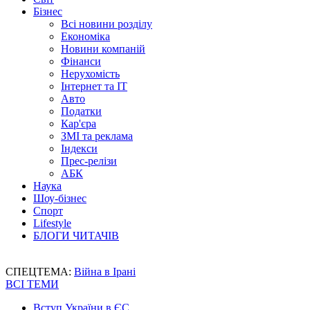
Бізнес
Всі новини розділу
Економіка
Новини компаній
Фінанси
Нерухомість
Інтернет та IT
Авто
Податки
Кар'єра
ЗМІ та реклама
Індекси
Прес-релізи
АБК
Наука
Шоу-бізнес
Спорт
Lifestyle
БЛОГИ ЧИТАЧІВ
СПЕЦТЕМА:
Війна в Ірані
ВСІ ТЕМИ
Вступ України в ЄС