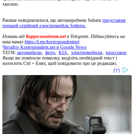
хвилин.
Раніше повідомлялося, що автовиробник Subaru
представив
перший серійний електромобіль Solterra.
Новини від
Корреспондент.net
в Telegram. Підписуйтесь на
наш канал
https://t.me/korrespondentnet
Читайте Korrespondent.net в Google News
ТЕГИ:
автомобили
,
фото
,
KIA
,
электромобили
,
кроссовер
Якщо ви помітили помилку, виділіть необхідний текст і
натисніть Ctrl + Enter, щоб повідомити про це редакцію.