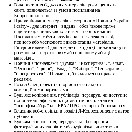
Використання будь-яких матеріалів, розміщених на
сайті, дозволяється за умови посилання на
Корреспондент.net.
При копіюванні матеріалів зі сторінки « Новини України
і світу» , для інтернет - видань - обов'язкове пряме
відкрите для пошукових систем гіперпосилання .
Посилання має бути розміщена в незалежності від
повного або часткового використання матеріалів.
Гіперпосилання ( для інтернет - видань) - повинна бути
розміщена в підзаголовку або в першому абзаці
матеріалу.
Новини з позначками "Думка", "Експертиза", "Заява",
"Регіони", "Гроші", "Влада", "Вибори", "Тест-драйв",
"Спецпроекти", "Промо" публікуються на правах
реклами.
Розділ Спецпроекти створюється спільно з
комерційними партнерами.
Будь яке копіювання, публікація, передрук, чи наступне
поширення інформації, що містить посилання на
"Інтерфакс-Україна", EPA / UPG, суворо забороняється.
Власник веб-сторінки в розділі Я-Корреспондент є автор
публікації.
Будь-яке копіювання, передрук та відтворення
фотографічних творів та/або аудіовізуальних творів