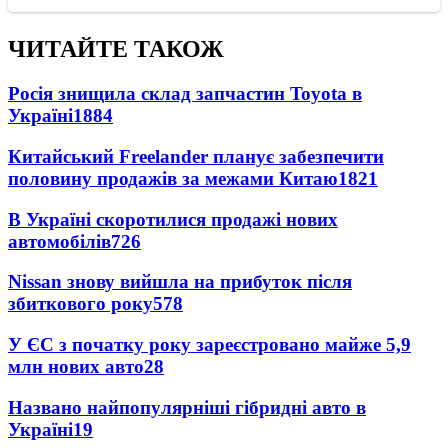
ЧИТАЙТЕ ТАКОЖ
Росія знищила склад запчастин Toyota в
Україні
1884
Китайський Freelander планує забезпечити
половину продажів за межами Китаю
1821
В Україні скоротилися продажі нових
автомобілів
726
Nissan знову вийшла на прибуток після
збиткового року
578
У ЄС з початку року зареєстровано майже 5,9
млн нових авто
28
Названо найпопулярніші гібридні авто в
Україні
19