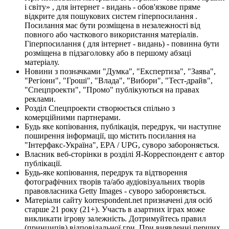
і світу» , для інтернет - видань - обов'язкове пряме
відкрите для пошукових систем гіперпосилання .
Посилання має бути розміщена в незалежності від
повного або часткового використання матеріалів.
Гіперпосилання ( для інтернет - видань) - повинна бути
розміщена в підзаголовку або в першому абзаці
матеріалу.
Новини з позначками "Думка", "Експертиза", "Заява",
"Регіони", "Гроші", "Влада", "Вибори", "Тест-драйв",
"Спецпроекти", "Промо" публікуються на правах
реклами.
Розділ Спецпроекти створюється спільно з
комерційними партнерами.
Будь яке копіювання, публікація, передрук, чи наступне
поширення інформації, що містить посилання на
"Інтерфакс-Україна", EPA / UPG, суворо забороняється.
Власник веб-сторінки в розділі Я-Корреспондент є автор
публікації.
Будь-яке копіювання, передрук та відтворення
фотографічних творів та/або аудіовізуальних творів
правовласника Getty Images - суворо забороняється.
Матеріали сайту korrespondent.net призначені для осіб
старше 21 року (21+). Участь в азартних іграх може
викликати ігрову залежність. Дотримуйтесь правил
(принципів) відповідальної гри. При виявленні перших