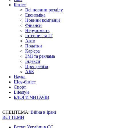
Бізнес
Всі новини розділу
Економіка
Новини компаній
Фінанси
Нерухомість
Інтернет та IT
Авто
Податки
Кар'єра
ЗМІ та реклама
Індекси
Прес-релізи
АБК
Наука
Шоу-бізнес
Спорт
Lifestyle
БЛОГИ ЧИТАЧІВ
СПЕЦТЕМА:
Війна в Ірані
ВСІ ТЕМИ
Вступ України в ЄС