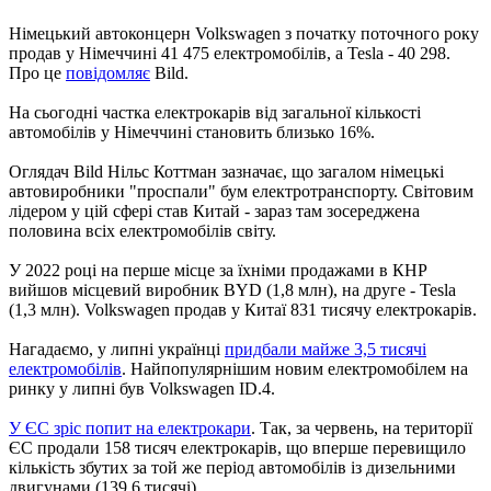
Німецький автоконцерн Volkswagen з початку поточного року
продав у Німеччині 41 475 електромобілів, а Tesla - 40 298.
Про це
повідомляє
Bild.
На сьогодні частка електрокарів від загальної кількості
автомобілів у Німеччині становить близько 16%.
Оглядач Bild Нільс Коттман зазначає, що загалом німецькі
автовиробники "проспали" бум електротранспорту. Світовим
лідером у цій сфері став Китай - зараз там зосереджена
половина всіх електромобілів світу.
У 2022 році на перше місце за їхніми продажами в КНР
вийшов місцевий виробник BYD (1,8 млн), на друге - Tesla
(1,3 млн). Volkswagen продав у Китаї 831 тисячу електрокарів.
Нагадаємо, у липні українці
придбали майже 3,5 тисячі
електромобілів
. Найпопулярнішим новим електромобілем на
ринку у липні був Volkswagen ID.4.
У ЄС зріс попит на електрокари
. Так, за червень, на території
ЄС продали 158 тисяч електрокарів, що вперше перевищило
кількість збутих за той же період автомобілів із дизельними
двигунами (139,6 тисячі).