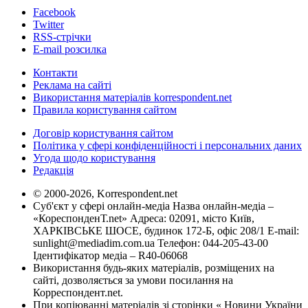
Facebook
Twitter
RSS-стрічки
E-mail розсилка
Контакти
Реклама на сайті
Використання матеріалів korrespondent.net
Правила користування сайтом
Договір користування сайтом
Політика у сфері конфіденційності і персональних даних
Угода щодо користування
Редакція
© 2000-2026, Korrespondent.net
Суб'єкт у сфері онлайн-медіа Назва онлайн-медіа –
«КореспонденТ.net» Адреса: 02091, місто Київ,
ХАРКІВСЬКЕ ШОСЕ, будинок 172-Б, офіс 208/1 E-mail:
sunlight@mediadim.com.ua
Телефон: 044-205-43-00
Ідентифікатор медіа – R40-06068
Використання будь-яких матеріалів, розміщених на
сайті, дозволяється за умови посилання на
Корреспондент.net.
При копіюванні матеріалів зі сторінки « Новини України