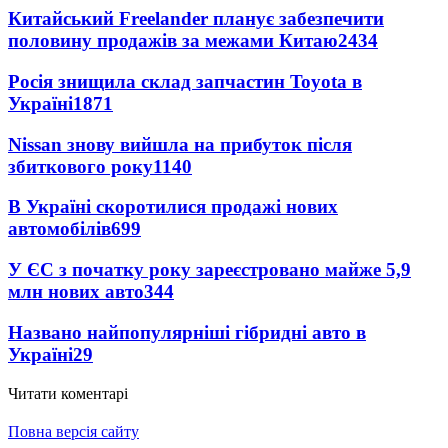
Китайський Freelander планує забезпечити
половину продажів за межами Китаю
2434
Росія знищила склад запчастин Toyota в
Україні
1871
Nissan знову вийшла на прибуток після
збиткового року
1140
В Україні скоротилися продажі нових
автомобілів
699
У ЄС з початку року зареєстровано майже 5,9
млн нових авто
344
Названо найпопулярніші гібридні авто в
Україні
29
Читати коментарі
Повна версія сайту