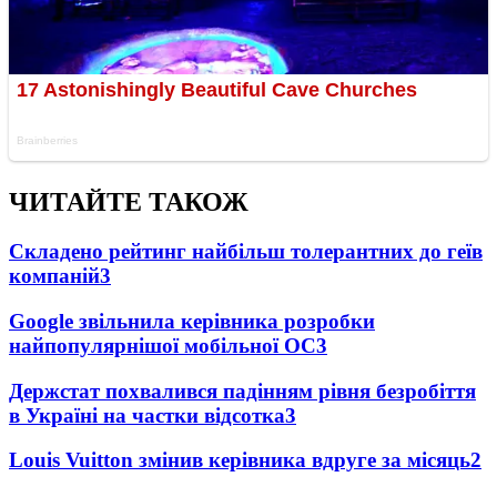
ЧИТАЙТЕ ТАКОЖ
Складено рейтинг найбільш толерантних до геїв
компаній
3
Google звільнила керівника розробки
найпопулярнішої мобільної ОС
3
Держстат похвалився падінням рівня безробіття
в Україні на частки відсотка
3
Louis Vuitton змінив керівника вдруге за місяць
2