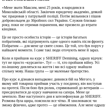
«Мене звати Максим, мені 25 років, я народився в
Миколаївській області. Закінчив юридичну академію, деякий
час працював у патрульній поліції. Потім звільнився і пішов
добровольцем до Збройних сил України. Служив близько
року, поки не отримав поранення, яке призвело до втрати
кінцівки.
Це не просто особиста історія — це історія багатьох
побратимів, які підтримують одне одного навіть після фронту.
Побратим — для мене це святе слово. Це той, хто був поруч у
найважчі моменти. І саме такі люди оточують мене й зараз.
Коли я прийшов на курс у SHERIFF Demining, одразу відчув:
тут не просто «курсанти». Тут — ті, хто пройшов війну. Усі
по-іншому дивляться на життя і ми всі одразу знайшли
спільну мову. Наша група — це маленьке братерство.
Про курс я дізнався випадково: дивився бій на Мегого, у
якому мій товариш приймав участь у поєдинку, він виступав
на протезі. Після бою був ролик, спрямований до ветеранів —
приєднуватися до курсу навчання на сапера. Мене це
зачепило. Вже наступного дня я зателефонував до SHERIFF.
Розмова була щира, пояснили все чітко. Я хвилювався: чи
зможу фізично, адже протез — це обмеження. Але мене одразу