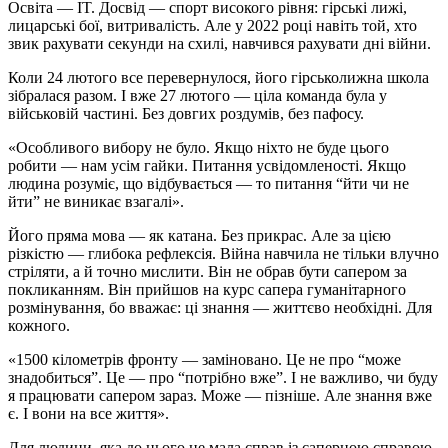
Освіта — IT. Досвід — спорт високого рівня: гірські лижі,
лицарські бої, витривалість. Але у 2022 році навіть той, хто
звик рахувати секунди на схилі, навчився рахувати дні війни.
Коли 24 лютого все перевернулося, його гірськолижна школа
зібралася разом. І вже 27 лютого — ціла команда була у
військовій частині. Без довгих роздумів, без пафосу.
«Особливого вибору не було. Якщо ніхто не буде цього
робити — нам усім гайки. Питання усвідомленості. Якщо
людина розуміє, що відбувається — то питання “йти чи не
йти” не виникає взагалі».
Його пряма мова — як катана. Без прикрас. Але за цією
різкістю — глибока рефлексія. Війна навчила не тільки влучно
стріляти, а й точно мислити. Він не обрав бути сапером за
покликанням. Він прийшов на курс сапера гуманітарного
розмінування, бо вважає: ці знання — життєво необхідні. Для
кожного.
«1500 кілометрів фронту — заміновано. Це не про “може
знадобиться”. Це — про “потрібно вже”. І не важливо, чи буду
я працювати сапером зараз. Може — пізніше. Але знання вже
є. І вони на все життя».
Для людини, яка до цього не мала справ із саперною справою,