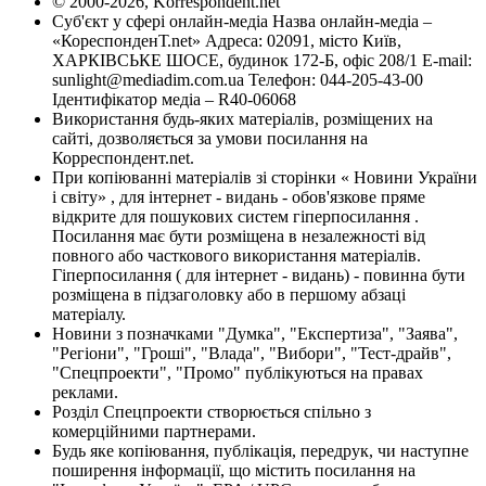
© 2000-2026, Korrespondent.net
Суб'єкт у сфері онлайн-медіа Назва онлайн-медіа –
«КореспонденТ.net» Адреса: 02091, місто Київ,
ХАРКІВСЬКЕ ШОСЕ, будинок 172-Б, офіс 208/1 E-mail:
sunlight@mediadim.com.ua
Телефон: 044-205-43-00
Ідентифікатор медіа – R40-06068
Використання будь-яких матеріалів, розміщених на
сайті, дозволяється за умови посилання на
Корреспондент.net.
При копіюванні матеріалів зі сторінки « Новини України
і світу» , для інтернет - видань - обов'язкове пряме
відкрите для пошукових систем гіперпосилання .
Посилання має бути розміщена в незалежності від
повного або часткового використання матеріалів.
Гіперпосилання ( для інтернет - видань) - повинна бути
розміщена в підзаголовку або в першому абзаці
матеріалу.
Новини з позначками "Думка", "Експертиза", "Заява",
"Регіони", "Гроші", "Влада", "Вибори", "Тест-драйв",
"Спецпроекти", "Промо" публікуються на правах
реклами.
Розділ Спецпроекти створюється спільно з
комерційними партнерами.
Будь яке копіювання, публікація, передрук, чи наступне
поширення інформації, що містить посилання на