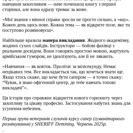
навчання захопливим — наче починаєш книгу з першої
сторінки, але вона одразу тримає за живе.
«Мої знання з мінної справи зросли не просто сильно, а «
вау»
.
Кожен день щось нове. Кожна тема — як відкрите поле, яке ти
поступово розміновуєш».
Найбільше вразила
манера викладання
. Жодного академізму,
жодних сухих слайдів. Інструктори — бойові фахівці з
реальним досвідом. Вони говорять простою мовою, жартують
армійським гумором, не ідеалізують, але й не лякають.
«Навчання — як ковток. Пролітає за мілісекунду. Немає
нецікавих тем. Все викладається так, що хочеться знати ще.
Якщо хтось скаже, що хоче бути сапером — я точно скажу:
“Чувак, я знаю офігенний центр, де тебе навчать топові
викладачі”».
Ця історія про справжнє відкриття нового горизонту через
захопливу та цікаву професію. Застосування набутих знань для
усунення небезпек.
Перша група ветеранів слухачів курсу сапер (гуманітарного
розмінування) у
SHERIFF
Demining
. Червень 2025р.