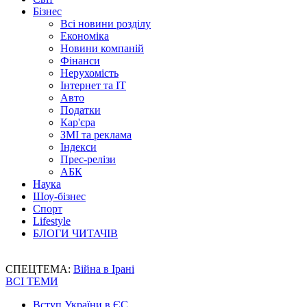
Бізнес
Всі новини розділу
Економіка
Новини компаній
Фінанси
Нерухомість
Інтернет та IT
Авто
Податки
Кар'єра
ЗМІ та реклама
Індекси
Прес-релізи
АБК
Наука
Шоу-бізнес
Спорт
Lifestyle
БЛОГИ ЧИТАЧІВ
СПЕЦТЕМА:
Війна в Ірані
ВСІ ТЕМИ
Вступ України в ЄС