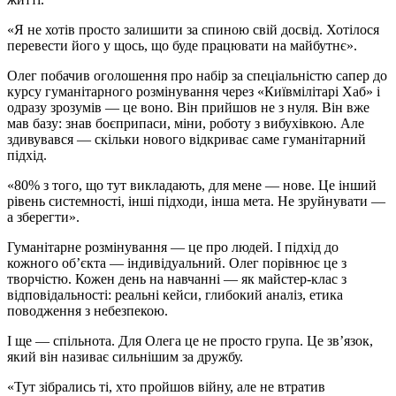
«Я не хотів просто залишити за спиною свій досвід. Хотілося
перевести його у щось, що буде працювати на майбутнє».
Олег побачив оголошення про набір за спеціальністю сапер до
курсу гуманітарного розмінування через «Київмілітарі Хаб» і
одразу зрозумів — це воно. Він прийшов не з нуля. Він вже
мав базу: знав боєприпаси, міни, роботу з вибухівкою. Але
здивувався — скільки нового відкриває саме гуманітарний
підхід.
«80% з того, що тут викладають, для мене — нове. Це інший
рівень системності, інші підходи, інша мета. Не зруйнувати —
а зберегти».
Гуманітарне розмінування — це про людей. І підхід до
кожного об’єкта — індивідуальний. Олег порівнює це з
творчістю. Кожен день на навчанні — як майстер-клас з
відповідальності: реальні кейси, глибокий аналіз, етика
поводження з небезпекою.
І ще — спільнота. Для Олега це не просто група. Це зв’язок,
який він називає сильнішим за дружбу.
«Тут зібрались ті, хто пройшов війну, але не втратив