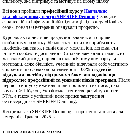
спільноту, яка підтримує та мотивує на цьому шляху.
Всі вони пройшли
професійний
курс у
Навчально-
кваліфікаційному центрі SHERIFF Demining
. Завдяки
фінансовій та інформаційній підтримці від фонду «Повір у
себе», понад 60 ветеранів опанували професію.
Курс надав їм не лише професійні знання, а й сприяв
особистому розвитку. Більшість учасників сприймають
професію сапера як новий старт, можливість допомагати
іншим і особисте досягнення. Спільне навчання з тими, хто
має схожий досвід, сприяє психологічному комфорту та
мотивації, адже більшість учасників відчували себе частиною
спільноти, що додавало впевненості.
100% студентів
відчували постійну підтримку з боку викладачів, що
підкреслює професійний та уважний підхід програми
. Після
першого випуску вже надійшли пропозиції на посади від
компаній: Нібулон, Українське агентство розмінування та
NPA, а також є успішний кейс працевлаштування
безпосередньо у SHERIFF Demining.
Лекційна зала SHERIFF Demining. Теоретичні зайняття для
ветеранів. Травень 2025 р.
1. ПЕРСОНАЛЬНА МІСІЯ