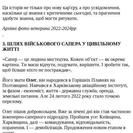
Ця історія не тільки про нову кар'єру, а про усвідомлення,
наскільки ці знання є критичними сьогодні, та прагнення
здобути знання, щоб могти рятувати.
Архівні фото ветерана 2022-2024рр
3. ШЛЯХ ВІЙСЬКОВОГО САПЕРА У ЦИВІЛЬНОМУ
ЖИТТІ
«Сапер — це людина мистецтва. Кожен об’єкт — як окрема
картина. Ти маєш відчути, подумати, вирішити. І зробити так,
щоб більше ніхто не постраждав».
Його звати
Олег
, він народився в Горішніх Плавнях на
Полтавщині. Навчався в Харківському авіаційному інституті,
за фахом - економіст, життя - державна служба, оренда,
земельні питання. Але 24 лютого 2022 року стало точкою
перелому.
Олег пішов добровольцем. Вже за лічені дні він став частиною
інженерно-саперного підрозділу. Пройшов усе: Київщина,
Харківщина, далі — командування, відповідальність,
поранення. І — демобілізація. Продовження новим етапом в
житті.