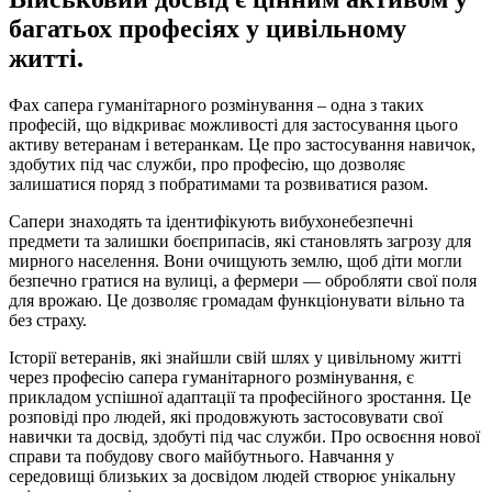
багатьох професіях у цивільному
житті.
Фах сапера гуманітарного розмінування – одна з таких
професій, що відкриває можливості для застосування цього
активу ветеранам і ветеранкам. Це про застосування навичок,
здобутих під час служби, про професію, що дозволяє
залишатися поряд з побратимами та розвиватися разом.
Сапери знаходять та ідентифікують вибухонебезпечні
предмети та залишки боєприпасів, які становлять загрозу для
мирного населення. Вони очищують землю, щоб діти могли
безпечно гратися на вулиці, а фермери — обробляти свої поля
для врожаю. Це дозволяє громадам функціонувати вільно та
без страху.
Історії ветеранів, які знайшли свій шлях у цивільному житті
через професію сапера гуманітарного розмінування, є
прикладом успішної адаптації та професійного зростання. Це
розповіді про людей, які продовжують застосовувати свої
навички та досвід, здобуті під час служби. Про освоєння нової
справи та побудову свого майбутнього. Навчання у
середовищі близьких за досвідом людей створює унікальну