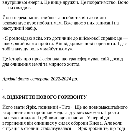
внутрішньої енергії. Це вище дружби. Це побратимство. Воно
— назавжди».
Його переконання глибше за особисте: він активно
рекомендує курс побратимам. Вже двоє з них записані на
наступний набір.
«Я розповідаю всім, хто дотичний до військової справи: це —
шлях, який варто пройти. Він відкриває нові горизонти. І дає
тобі значущу роль у майбутньому».
Це історія про професіонала, що трансформував свій досвід
для очищення землі та мирного життя.
Архівні фото ветерана 2022-2024 рр.
4. ВІДКРИТТЯ НОВОГО ГОРИЗОНТУ
Його звати
Ярік
, позивний «Тіто». Ще до повномасштабного
вторгнення він пройшов медогляд у військкоматі. Просто —
на всяк випадок. І цей «випадок» настав. У перші дні
вторгнення він опинився у силах оборони Києва. Але коли
ситуація в столиці стабілізувалася — Ярік зробив те, що тоді