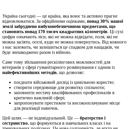
Україна сьогодні — це країна, яка воює та активно прагне
відновлюватися. За офіційними оцінками,
понад 30% нашої
землі забруднено вибухонебезпечними предметами, що
становить понад 170 тисяч квадратних кілометрів
. Ці сухі
цифри означають ліси, які не можна відвідати, поля, які не
можна засіяти, оселі, куди не можна повернутись. Від кожного
з нас залежить, чи залишиться це спадком для нащадків, чи
буде знешкоджено разом із війною.
Саме тому збільшення рескілінгових можливостей для
ветеранів у сфері гуманітарного розмінування є одним із
найефективніших методів
, що дозволяє:
поєднати військовий досвід із цивільною користю;
створити середовище для розвитку спільноти;
заповнити нестачу кваліфікованих професіоналів в
критично важливій сфері;
запропонувати престижне та високооплачуване місце
для реалізації навичок.
Цей шлях — не індивідуальний. Це —
братерство і
сестринство
, що формуються в навчальних класах і на
тренувальних полігонах. Це нова солідарність, де ніхто не