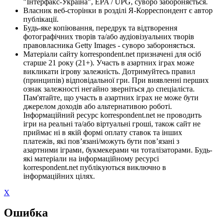
"Інтерфакс-Україна", EPA / UPG, суворо забороняється.
Власник веб-сторінки в розділі Я-Корреспондент є автор
публікації.
Будь-яке копіювання, передрук та відтворення
фотографічних творів та/або аудіовізуальних творів
правовласника Getty Images - суворо забороняється.
Матеріали сайту korrespondent.net призначені для осіб
старше 21 року (21+). Участь в азартних іграх може
викликати ігрову залежність. Дотримуйтесь правил
(принципів) відповідальної гри. При виявленні перших
ознак залежності негайно зверніться до спеціаліста.
Пам'ятайте, що участь в азартних іграх не може бути
джерелом доходів або альтернативою роботі.
Інформаційний ресурс korrespondent.net не проводить
ігри на реальні та/або віртуальні гроші, також сайт не
приймає ні в якій формі оплату ставок та інших
платежів, які пов’язані/можуть бути пов’язані з
азартними іграми, букмекерами чи тоталізаторами. Будь-
які матеріали на інформаційному ресурсі
korrespondent.net публікуються виключно в
інформаційних цілях.
X
Ошибка