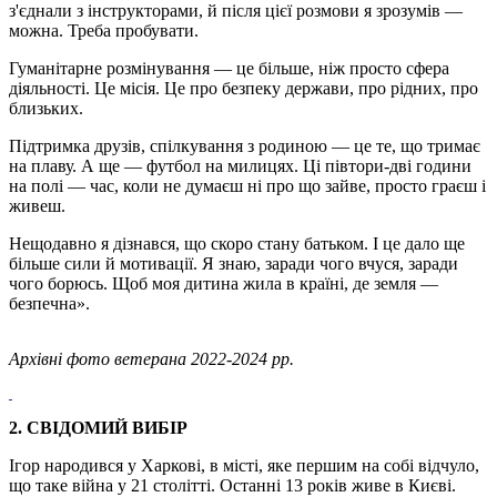
з'єднали з інструкторами, й після цієї розмови я зрозумів —
можна. Треба пробувати.
Гуманітарне розмінування — це більше, ніж просто сфера
діяльності. Це місія. Це про безпеку держави, про рідних, про
близьких.
Підтримка друзів, спілкування з родиною — це те, що тримає
на плаву. А ще — футбол на милицях. Ці півтори-дві години
на полі — час, коли не думаєш ні про що зайве, просто граєш і
живеш.
Нещодавно я дізнався, що скоро стану батьком. І це дало ще
більше сили й мотивації. Я знаю, заради чого вчуся, заради
чого борюсь. Щоб моя дитина жила в країні, де земля —
безпечна».
Архівні фото ветерана 2022-2024 рр.
2. СВІДОМИЙ ВИБІР
Ігор народився у Харкові, в місті, яке першим на собі відчуло,
що таке війна у 21 столітті. Останні 13 років живе в Києві.