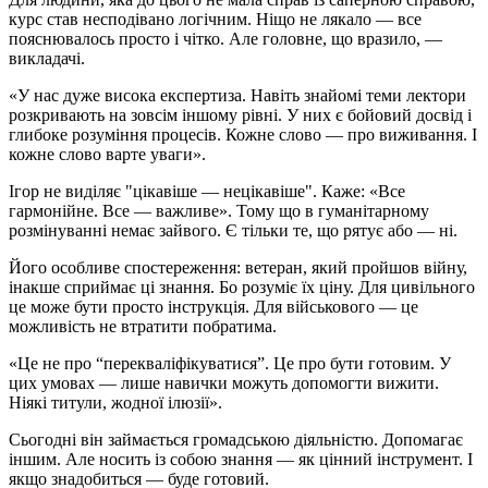
курс став несподівано логічним. Ніщо не лякало — все
пояснювалось просто і чітко. Але головне, що вразило, —
викладачі.
«У нас дуже висока експертиза. Навіть знайомі теми лектори
розкривають на зовсім іншому рівні. У них є бойовий досвід і
глибоке розуміння процесів. Кожне слово — про виживання. І
кожне слово варте уваги».
Ігор не виділяє "цікавіше — нецікавіше". Каже: «Все
гармонійне. Все — важливе». Тому що в гуманітарному
розмінуванні немає зайвого. Є тільки те, що рятує або — ні.
Його особливе спостереження: ветеран, який пройшов війну,
інакше сприймає ці знання. Бо розуміє їх ціну. Для цивільного
це може бути просто інструкція. Для військового — це
можливість не втратити побратима.
«Це не про “перекваліфікуватися”. Це про бути готовим. У
цих умовах — лише навички можуть допомогти вижити.
Ніякі титули, жодної ілюзії».
Сьогодні він займається громадською діяльністю. Допомагає
іншим. Але носить із собою знання — як цінний інструмент. І
якщо знадобиться — буде готовий.