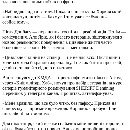
здавалося логічним: поїхав на фронт.
«Набридло сидіти в тилу. Поїхали спочатку на Харківський
контрнаступ, потім — Бахмут. І там уже все було по-
серйозному».
Після Донбасу — поранення, госпіталь, реабілітація. Потім —
комісування. Але Ярік, як і багато ветеранів, зіштовхнувся з
новою реальністю: повернення в цивільне життя часто
болючіше за фронт. Не фізично — ментально.
«Цивільне сидіння на стільці — це не для всіх. Після війни
хочеться хоча б краплю адреналіну. І не так багато професій,
де він є, та ще й з гідною оплатою».
Він звернувся до КМДА — просто оформити пільги. А там,
через «Київмілітарі Хаб», почув про набір ветеранів на курс
саперів гуманітарного розмінування SHERIFF Demining.
Перейшов у телеграм-канал. Прочитав. Зателефонував.
«Мене вразило, що все було чітко, без пафосу. Приїхав на
співбесіду — приємне враження. Вирішив: спробую. І не
пожалів ні на хвилину».
Для піхотинця, який все життя бачив міни лише зі сторони, ця
сфера була абсолютно новою. Але саме це зробило процес