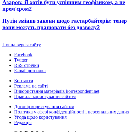
Азаров: Я хотів бути успішним геофізиком, а не
прем'єром
2
Путін змінив закони щодо гастарбайтерів: тепер
вони можуть працювати без дозволу
2
Повна версія сайту
Facebook
Twitter
RSS-стрічки
E-mail розсилка
Контакти
Реклама на сайті
Використання матеріалів korrespondent.net
Правила користування сайтом
Договір користування сайтом
Політика у сфері конфіденційності і персональних даних
Угода щодо користування
Редакція