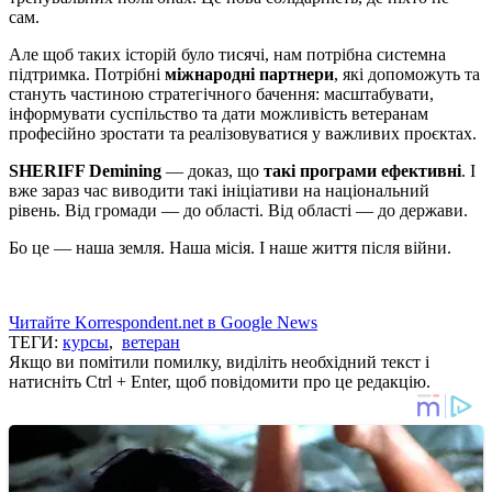
сам.
Але щоб таких історій було тисячі, нам потрібна системна
підтримка. Потрібні
міжнародні партнери
, які допоможуть та
стануть частиною стратегічного бачення: масштабувати,
інформувати суспільство та дати можливість ветеранам
професійно зростати та реалізовуватися у важливих проєктах.
SHERIFF Demining
— доказ, що
такі програми ефективні
. І
вже зараз час виводити такі ініціативи на національний
рівень. Від громади — до області. Від області — до держави.
Бо це — наша земля. Наша місія. І наше життя після війни.
Читайте Korrespondent.net в Google News
ТЕГИ:
курсы
,
ветеран
Якщо ви помітили помилку, виділіть необхідний текст і
натисніть Ctrl + Enter, щоб повідомити про це редакцію.