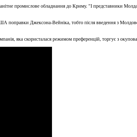
оманітне промислове обладнання до Криму.
"І представники Молда
ША поправки Джексона-Вейніка, тобто після введення з Молдово
омпанія, яка скористалася режимом преференцій, торгує з окупова