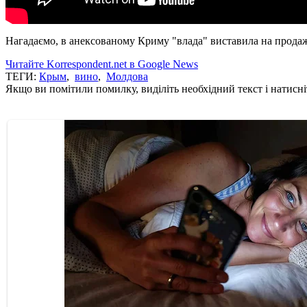
Нагадаємо, в анексованому Криму "влада" виставила на прода
Читайте Korrespondent.net в Google News
ТЕГИ:
Крым
,
вино
,
Молдова
Якщо ви помітили помилку, виділіть необхідний текст і натисніт