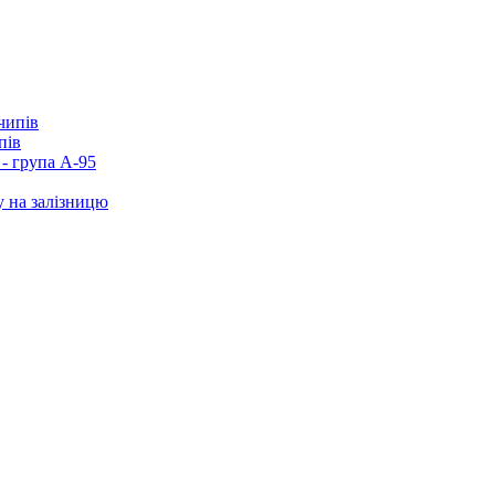
пів
- група А-95
у на залізницю