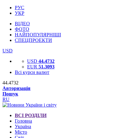
РУС
УКР
ВІДЕО
ФОТО
НАЙПОПУЛЯРНІШІ
СПЕЦПРОЕКТИ
USD
USD
44.4732
EUR
51.3093
Всі курси валют
44.4732
Авторизація
Пошук
RU
ВСІ РОЗДІЛИ
Головна
Україна
Місто
Світ