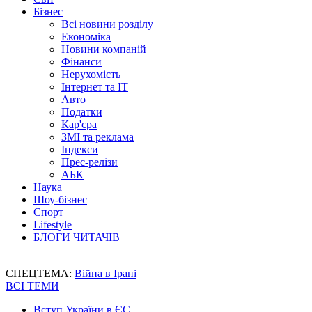
Бізнес
Всі новини розділу
Економіка
Новини компаній
Фінанси
Нерухомість
Інтернет та IT
Авто
Податки
Кар'єра
ЗМІ та реклама
Індекси
Прес-релізи
АБК
Наука
Шоу-бізнес
Спорт
Lifestyle
БЛОГИ ЧИТАЧІВ
СПЕЦТЕМА:
Війна в Ірані
ВСІ ТЕМИ
Вступ України в ЄС