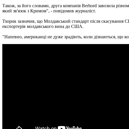
Також, за його словами, друга компанія Berhord завозила різн
який зв'язок з Кримом", - повідомив журналіст.
Тхорик зазначив, що Молдавський стандарт після скасування С
експортерів молдавського вина до США.
"Напевно, американці не дуже зрадіють, коли дізнаються, що к