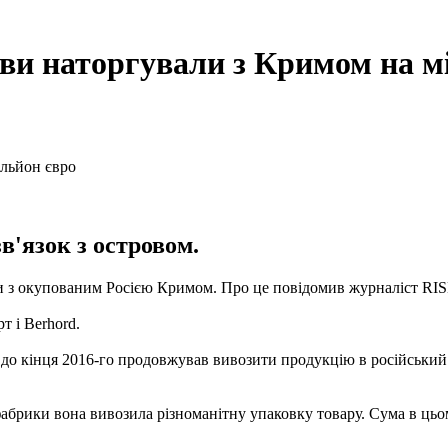
ви наторгували з Кримом на м
в'язок з островом.
и з окупованим Росією Кримом.
Про це повідомив журналіст RI
т і Berhord.
і до кінця 2016-го продовжував вивозити продукцію в російський
абрики вона вивозила різноманітну упаковку товару. Сума в цьом