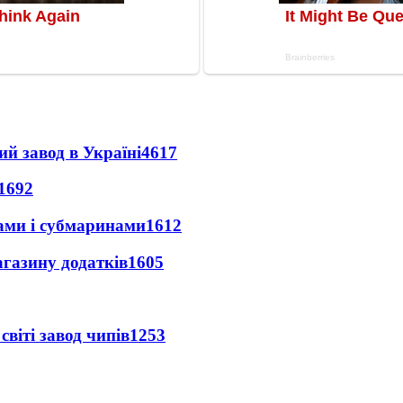
ий завод в Україні
4617
1692
ами і субмаринами
1612
агазину додатків
1605
світі завод чипів
1253