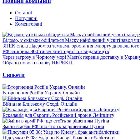
Новини компаній
Останні
Популярні
Коментовані
Відомо, у скільки обійдеться Маску найбільший у світі завод чи
ЗПЕК стала лідером за темпами зростання імпорту дизпального 
РФ знищила 900 тисяч книг одного з видавництв
Через загрозу в Чорному морі Maersk перевів доставку в Україн
Обрано нового голову НКРЕКП
Сюжети
Вторгнення Росії в Україну. Онлайн
Війна на Близькому Сході. Онлайн
Ескалація для Європи. Російський дрон в Лейпцигу
Зміни в армії РФ: що стоїть за рішенням Путіна
Підсумки 05.08: Удар по Києву і брак антибалістики