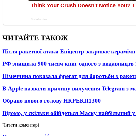
ЧИТАЙТЕ ТАКОЖ
Після ракетної атаки Епіцентр закриває керамічн
РФ знищила 900 тисяч книг одного з видавництв
Німеччина показала фрегат для боротьби з ракет
В Apple назвали причину вилучення Telegram з м
Обрано нового голову НКРЕКП
1300
Відомо, у скільки обійдеться Маску найбільший у 
Читати коментарі