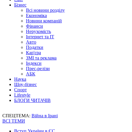
Бізнес
Всі новини розділу
Економіка
Новини компаній
Фінанси
Нерухомість
Інтернет та IT
Авто
Податки
Кар'єра
ЗМІ та реклама
Індекси
Прес-релізи
АБК
Наука
Шоу-бізнес
Спорт
Lifestyle
БЛОГИ ЧИТАЧІВ
СПЕЦТЕМА:
Війна в Ірані
ВСІ ТЕМИ
Вступ України в ЄС