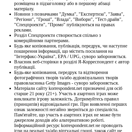
розміщена в підзаголовку або в першому абзаці
матеріалу.
Новини з позначками "Думка", "Експертиза", "Заява",
"Регіони", "Гроші", "Влада", "Вибори", "Тест-драйв",
"Спецпроекти", "Промо" публікуються на правах
реклами.
Розділ Спецпроекти створюється спільно з
комерційними партнерами.
Будь яке копіювання, публікація, передрук, чи наступне
поширення інформації, що містить посилання на
"Інтерфакс-Україна", EPA / UPG, суворо забороняється.
Власник веб-сторінки в розділі Я-Корреспондент є автор
публікації.
Будь-яке копіювання, передрук та відтворення
фотографічних творів та/або аудіовізуальних творів
правовласника Getty Images - суворо забороняється.
Матеріали сайту korrespondent.net призначені для осіб
старше 21 року (21+). Участь в азартних іграх може
викликати ігрову залежність. Дотримуйтесь правил
(принципів) відповідальної гри. При виявленні перших
ознак залежності негайно зверніться до спеціаліста.
Пам'ятайте, що участь в азартних іграх не може бути
джерелом доходів або альтернативою роботі.
Інформаційний ресурс korrespondent.net не проводить
ігри на реальні та/або віртуальні гроші, також сайт не