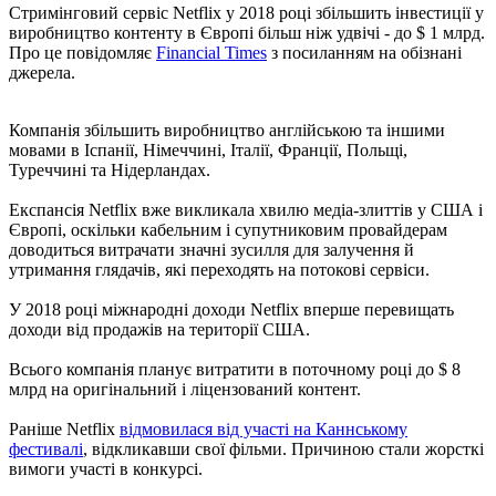
Стримінговий сервіс Netflix у 2018 році збільшить інвестиції у
виробництво контенту в Європі більш ніж удвічі - до $ 1 млрд.
Про це повідомляє
Financial Times
з посиланням на обізнані
джерела.
Компанія збільшить виробництво англійською та іншими
мовами в Іспанії, Німеччині, Італії, Франції, Польщі,
Туреччині та Нідерландах.
Експансія Netflix вже викликала хвилю медіа-злиттів у США і
Європі, оскільки кабельним і супутниковим провайдерам
доводиться витрачати значні зусилля для залучення й
утримання глядачів, які переходять на потокові сервіси.
У 2018 році міжнародні доходи Netflix вперше перевищать
доходи від продажів на території США.
Всього компанія планує витратити в поточному році до $ 8
млрд на оригінальний і ліцензований контент.
Раніше Netflix
відмовилася від участі на Каннському
фестивалі
, відкликавши свої фільми. Причиною стали жорсткі
вимоги участі в конкурсі.