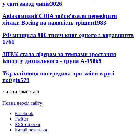
у світі завод чипів
3026
Авіакомпанії США зобов'язали перевірити
літаки Boeing на наявність тріщин
1983
РФ знищила 900 тисяч книг одного з видавництв
1761
ЗПЕК стала лідером за темпами зростання
імпорту дизпального - група А-95
869
Укрзалізниця попередила про зміни в русі
поїздів
579
Читати коментарі
Повна версія сайту
Facebook
Twitter
RSS-стрічки
E-mail розсилка