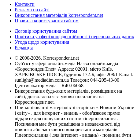
Контакти
Реклама на сайті
Використання матеріалів korrespondent.net
Правила користування сайтом
Договір користування сайтом
Політика у сфері конфіденційності і персональних даних
Угода щодо користування
Редакція
© 2000-2026, Korrespondent.net
Суб'єкт у сфері онлайн-медіа Назва онлайн-медіа –
«КореспонденТ.net» Адреса: 02091, місто Київ,
ХАРКІВСЬКЕ ШОСЕ, будинок 172-Б, офіс 208/1 E-mail:
sunlight@mediadim.com.ua
Телефон: 044-205-43-00
Ідентифікатор медіа – R40-06068
Використання будь-яких матеріалів, розміщених на
сайті, дозволяється за умови посилання на
Корреспондент.net.
При копіюванні матеріалів зі сторінки « Новини України
і світу» , для інтернет - видань - обов'язкове пряме
відкрите для пошукових систем гіперпосилання .
Посилання має бути розміщена в незалежності від
повного або часткового використання матеріалів.
Гіперпосилання ( для інтернет - видань) - повинна бути