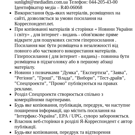
sunlight@mediadim.com.ua
Телефон: 044-205-43-00
Ідентифікатор медіа – R40-06068
Використання будь-яких матеріалів, розміщених на
сайті, дозволяється за умови посилання на
Корреспондент.net.
При копіюванні матеріалів зі сторінки « Новини України
і світу» , для інтернет - видань - обов'язкове пряме
відкрите для пошукових систем гіперпосилання .
Посилання має бути розміщена в незалежності від
повного або часткового використання матеріалів.
Гіперпосилання ( для інтернет - видань) - повинна бути
розміщена в підзаголовку або в першому абзаці
матеріалу.
Новини з позначками "Думка", "Експертиза", "Заява",
"Регіони", "Гроші", "Влада", "Вибори", "Тест-драйв",
"Спецпроекти", "Промо" публікуються на правах
реклами.
Розділ Спецпроекти створюється спільно з
комерційними партнерами.
Будь яке копіювання, публікація, передрук, чи наступне
поширення інформації, що містить посилання на
"Інтерфакс-Україна", EPA / UPG, суворо забороняється.
Власник веб-сторінки в розділі Я-Корреспондент є автор
публікації.
Будь-яке копіювання, передрук та відтворення