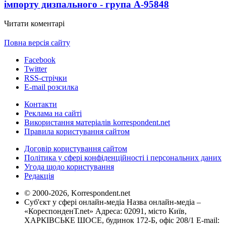
імпорту дизпального - група А-95
848
Читати коментарі
Повна версія сайту
Facebook
Twitter
RSS-стрічки
E-mail розсилка
Контакти
Реклама на сайті
Використання матеріалів korrespondent.net
Правила користування сайтом
Договір користування сайтом
Політика у сфері конфіденційності і персональних даних
Угода щодо користування
Редакція
© 2000-2026, Korrespondent.net
Суб'єкт у сфері онлайн-медіа Назва онлайн-медіа –
«КореспонденТ.net» Адреса: 02091, місто Київ,
ХАРКІВСЬКЕ ШОСЕ, будинок 172-Б, офіс 208/1 E-mail: