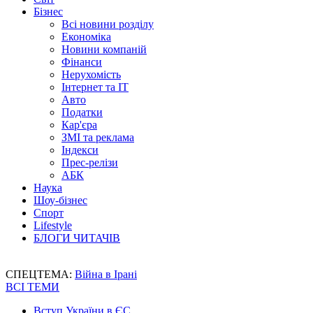
Бізнес
Всі новини розділу
Економіка
Новини компаній
Фінанси
Нерухомість
Інтернет та IT
Авто
Податки
Кар'єра
ЗМІ та реклама
Індекси
Прес-релізи
АБК
Наука
Шоу-бізнес
Спорт
Lifestyle
БЛОГИ ЧИТАЧІВ
СПЕЦТЕМА:
Війна в Ірані
ВСІ ТЕМИ
Вступ України в ЄС