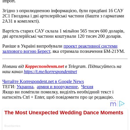
Import.
Згідно з оприлюдненою інформацією, були придбані 16 САУ
2С1 Гвоздика і дві артилерійські частини (башти з гарматами
2А31 в комплекті).
Вартість старих САУ склала 1 мільйон 565 тисяч 600 доларів,
дві артилерійські частини коштували 120 тисяч 200 доларів.
Раніше в Україні випробували
проект реактивної системи
залпового вогню Берест
, яка отримала позначення БМ-21УМ.
Новини від
Корреспондент.net
в Telegram. Підписуйтесь на
наш канал
https://t.me/korrespondentnet
Читайте Korrespondent.net в Google News
ТЕГИ:
Украина
,
армия и вооружение
,
Чехия
Якщо ви помітили помилку, виділіть необхідний текст і
натисніть Ctrl + Enter, щоб повідомити про це редакцію.