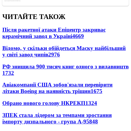
ЧИТАЙТЕ ТАКОЖ
Після ракетної атаки Епіцентр закриває
керамічний завод в Україні
4669
Відомо, у скільки обійдеться Маску найбільший
у світі завод чипів
2976
РФ знищила 900 тисяч книг одного з видавництв
1732
Авіакомпанії США зобов'язали перевірити
літаки Boeing на наявність тріщин
1675
Обрано нового голову НКРЕКП
1324
ЗПЕК стала лідером за темпами зростання
імпорту дизпального - група А-95
848