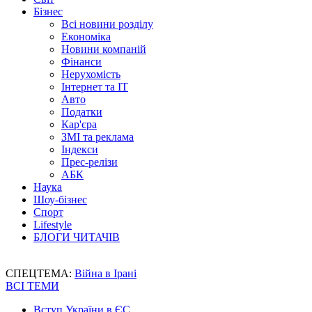
Бізнес
Всі новини розділу
Економіка
Новини компаній
Фінанси
Нерухомість
Інтернет та IT
Авто
Податки
Кар'єра
ЗМІ та реклама
Індекси
Прес-релізи
АБК
Наука
Шоу-бізнес
Спорт
Lifestyle
БЛОГИ ЧИТАЧІВ
СПЕЦТЕМА:
Війна в Ірані
ВСІ ТЕМИ
Вступ України в ЄС