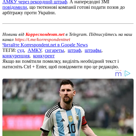
АМКУ через рекордний штраф
. А напередодні ЗМІ
повідомили
, що тютюнові компанії готові подати позов до
арбітражу проти України.
Новини від
Корреспондент.net
в Telegram. Підписуйтесь на наш
канал
https://t.me/korrespondentnet
Читайте Korrespondent.net в Google News
ТЕГИ:
суд
,
АМКУ
,
сигареты
,
штраф
,
штрафы
,
конкуренция
,
конкурент
Якщо ви помітили помилку, виділіть необхідний текст і
натисніть Ctrl + Enter, щоб повідомити про це редакцію.