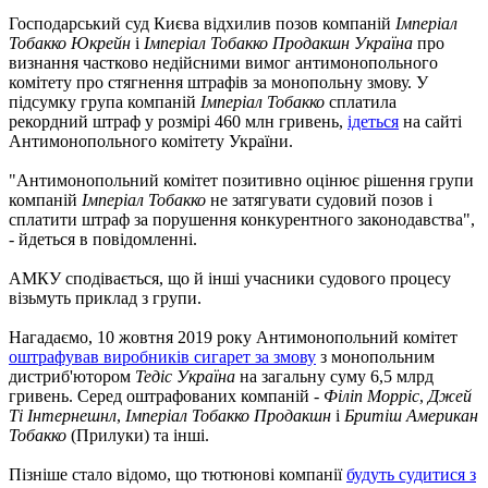
Господарський суд Києва відхилив позов компаній
Імперіал
Тобакко Юкрейн
і
Імперіал Тобакко Продакшн Україна
про
визнання частково недійсними вимог антимонопольного
комітету про стягнення штрафів за монопольну змову. У
підсумку група компаній
Імперіал Тобакко
сплатила
рекордний штраф у розмірі 460 млн гривень,
ідеться
на сайті
Антимонопольного комітету України.
"Антимонопольний комітет позитивно оцінює рішення групи
компаній
Імперіал Тобакко
не затягувати судовий позов і
сплатити штраф за порушення конкурентного законодавства",
- йдеться в повідомленні.
АМКУ сподівається, що й інші учасники судового процесу
візьмуть приклад з групи.
Нагадаємо, 10 жовтня 2019 року Антимонопольний комітет
оштрафував виробників сигарет за змову
з монопольним
дистриб'ютором
Тедіс Україна
на загальну суму 6,5 млрд
гривень. Серед оштрафованих компаній -
Філіп Морріс
,
Джей
Ті Інтернешнл
,
Імперіал Тобакко Продакшн
і
Бритіш Американ
Тобакко
(Прилуки) та інші.
Пізніше стало відомо, що тютюнові компанії
будуть судитися з