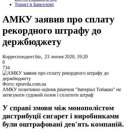
Теракт в Барселоні
АМКУ заявив про сплату
рекордного штрафу до
держбюджету
Корреспондент.biz, 23 липня 2020, 19:20
0
734
Фото: epravda.com.ua
АМКУ позитивно оцінив рішення "Імперіал Тобакко" не
затягувати судовий позов і сплатити штраф
У справі змови між монополістом
дистрибуції сигарет і виробниками
були оштрафовані дев'ять компаній.