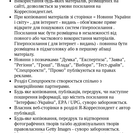
Використання будь-яких матеріалів, розміщених на
сайті, дозволяється за умови посилання на
Корреспондент.net.
При копіюванні матеріалів зі сторінки « Новини України
і світу» , для інтернет - видань - обов'язкове пряме
відкрите для пошукових систем гіперпосилання .
Посилання має бути розміщена в незалежності від
повного або часткового використання матеріалів.
Гіперпосилання ( для інтернет - видань) - повинна бути
розміщена в підзаголовку або в першому абзаці
матеріалу.
Новини з позначками "Думка", "Експертиза", "Заява",
"Регіони", "Гроші", "Влада", "Вибори", "Тест-драйв",
"Спецпроекти", "Промо" публікуються на правах
реклами.
Розділ Спецпроекти створюється спільно з
комерційними партнерами.
Будь яке копіювання, публікація, передрук, чи наступне
поширення інформації, що містить посилання на
"Інтерфакс-Україна", EPA / UPG, суворо забороняється.
Власник веб-сторінки в розділі Я-Корреспондент є автор
публікації.
Будь-яке копіювання, передрук та відтворення
фотографічних творів та/або аудіовізуальних творів
правовласника Getty Images - суворо забороняється.